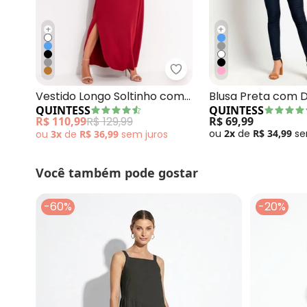
+
+
Quintess - Vestido Lon
Vestido Longo Soltinho com
Blusa Preta com 
QUINTESS
QUINTESS
Fenda Vermelho
Bolso Frontal
R$ 110,99
R$ 129,99
R$ 69,99
ou
2x
de
R$ 34,99
s
ou
3x
de
R$ 36,99
sem
juros
Você também pode gostar
-60%
-20%