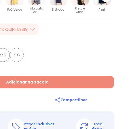
Mescla
Abstrato
Preto e
Poá Verde
Listrado
Azul
Chumb
Azul
Onça
m: QUINTESS19
er valor, usando o
 toda loja Quintess,
XXG
XLG
Adicionar na sacola
Compartilhar
Preços
Exclusivos
Troca
no App
Grátis