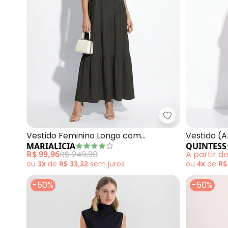
Marialícia - V
Vestido Feminino Longo com
Vestido (
MARIALÍCIA
QUINTESS
Franzidos (Preto)
Alças e B
R$ 99,96
R$ 249,90
A partir d
ou
3x
de
R$ 33,32
sem
juros
ou
4x
de
R$
-50%
-50%