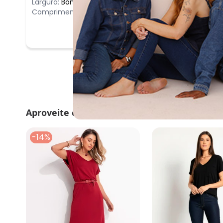
Largura:
Bom
Comprimento:
Longo
Aproveite e compre junto
-14%