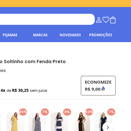
PIJAMAS
MARCAS
NOVIDADES
PROMOÇÕES
o Soltinho com Fenda Preto
ões
ECONOMIZE
R$ 9,00
4x
R$ 30,25
u
de
sem juros
46%
7%
6%
50%
7%