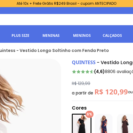
Até 10x + Frete Grátis R$249 Brasil - cupom ANTECIPADO
PLUS SIZE
MENINAS
MENINOS
CALÇADOS
uintess - Vestido Longo Soltinho com Fenda Preto
QUINTESS
-
Vestido Long
(
4,6
)
8806
avaliaç
R$ 129,99
R$ 120,99
o
a partir de
Cores
6%