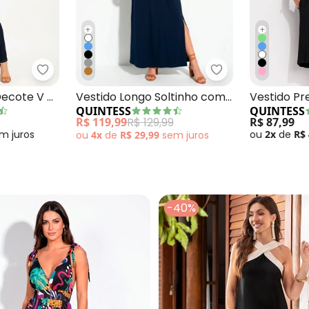
+
+
go Soltinho com Fenda Vermelho
Quintess - Blusa Preta com Decote V e Bolso Fro
Quintess - Vesti
Decote V e
Vestido Longo Soltinho com
Vestido Pr
QUINTESS
QUINTESS
Fenda Azul
Mangas Cu
R$ 119,99
R$ 129,99
R$ 87,99
em
juros
ou
2x
de
R$
ou
4x
de
R$ 29,99
sem
juros
-40%