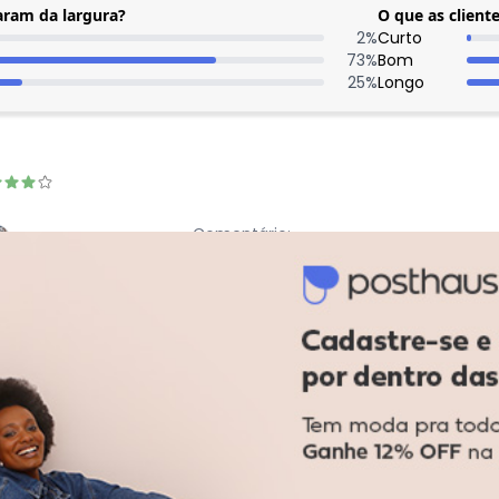
aram da largura?
O que as clien
2
%
Curto
73
%
Bom
25
%
Longo
Comentário:
Amei meu vestido, ele é lindo. O teci
vou ter que cortar porque só tenho 15
outras estampas. A largura ficou ótima
achei q diminuiu um pouco depois q la
recomendo para quem for ajustar lave
Come
Tecid