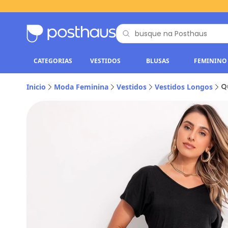
CATEGORIAS
VESTIDOS
BLUSAS
FEMININO
Q
Inicio
Moda Feminina
Vestidos
Vestidos Longos