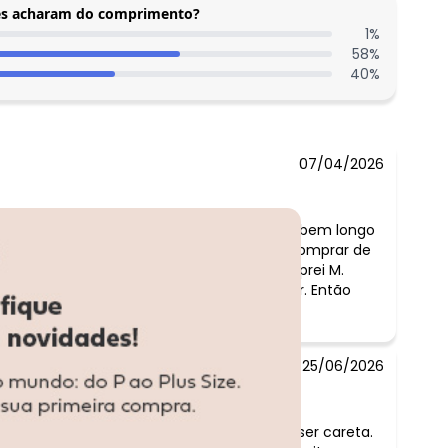
tes acharam do comprimento?
1
%
58
%
40
%
07/04/2026
do é bom estica bastante, o comprimento é bem longo
5 m e 61 kg, mas isso não é problema. Vou comprar de
 porque gosto mais larguinho por isso comprei M.
vei, mas mesmo assim vou ter que diminuir. Então
 antes.
25/06/2026
ntário:
o bom. Vestido elegante e sério, mas sem ser careta.