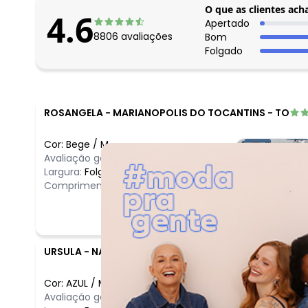
O que as clientes ach
4.6
Apertado
8806
avaliações
Bom
Folgado
ROSANGELA
-
MARIANOPOLIS DO TOCANTINS - TO
Cor:
Bege
/
M
Avaliação geral do produto:
Ótimo
Largura:
Folgado
Comprimento:
Longo
URSULA
-
NATAL - RN
Cor:
AZUL
/
M
Avaliação geral do produto:
Ótimo