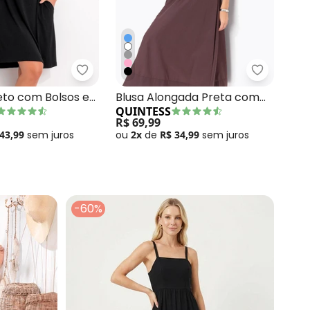
ntal
do Longo Soltinho com Fenda Azul
Quintess - Vestido Preto com Bolsos e M
Quintess 
Ves
eto com Bolsos e
Blusa Alongada Preta com
QU
Fen
QUINTESS
rtas
Decote V
R$ 
R$ 69,99
ou
 43,99
sem
juros
ou
2x
de
R$ 34,99
sem
juros
-60%