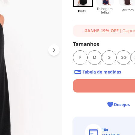
Folhagem
Marrom
Preto
Telha
GANHE 19% OFF
| Cupo
Ganhe 19% OFF Extra em qualqu
Tamanhos
cupom: QUINTESS19. Válido para
até 07/08/2026.
P
M
G
GG
Tabela de medidas
Desejos
10
x
sem juros