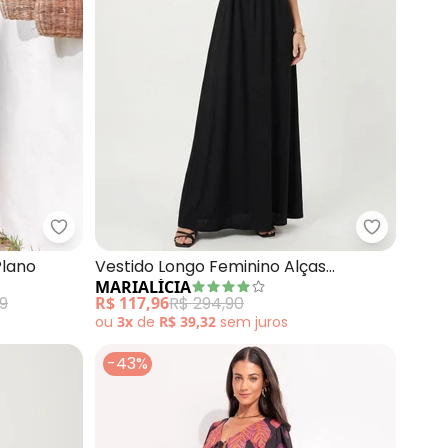
ndo Preto) com Alças e Babado
Quintess - Vestido (Preto) em Crepe Plano
Marialíci
Plano
Vestido Longo Feminino Alças
MARIALÍCIA
Ajustáveis (Preto)
99
R$ 117,96
R$ 294,90
ou
3x
de
R$ 39,32
sem
juros
-43%