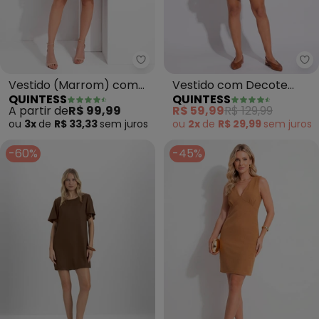
Quintess - Vestido (Marrom) 
Qu
Vestido (Marrom) com
Vestido com Decote
QUINTESS
QUINTESS
Camadas
Transpassado (Onça)
A partir de
R$ 99,99
R$ 59,99
R$ 129,99
ou
3x
de
R$ 33,33
sem
juros
ou
2x
de
R$ 29,99
sem
juros
-60%
-45%