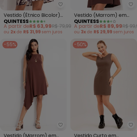
Quintess - Vestido (Étnico Bicol
Qu
Vestido (Étnico Bicolor)
Vestido (Marrom) em
QUINTESS
QUINTESS
em Malha Fria
Moletinho
A partir de
R$ 63,99
R$ 79,99
A partir de
R$ 89,99
R$ 99,
ou
2x
de
R$ 31,99
sem
juros
ou
3x
de
R$ 29,99
sem
juros
-55%
-50%
Quintess - Vestido (Marrom) e
Ca
Vestido (Marrom) em
Vestido Curto em