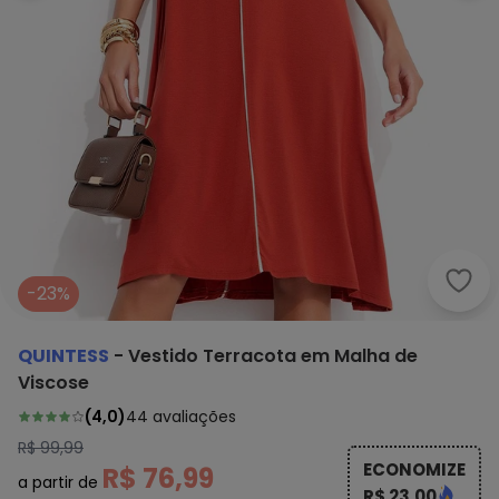
Quin
-23%
QUINTESS
-
Vestido Terracota em Malha de
Viscose
(
4,0
)
44
avaliações
R$ 99,99
ECONOMIZE
R$ 76,99
a partir de
R$ 23,00