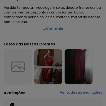
Vestido terracota, modelagem solta, decote frente canoa,
complementos pespontos contrastantes, bolso,
comprimento acima do joelho, material malha de viscose
com elastano.
Quintess - Vestido Terracota em Malha de Viscose
...Ver mais
Código do produto: 3731290
Decote frente: Canoa
Fotos das Nossas Clientes
Tecido: Malha de viscose com elastano 190g 96% viscose,
4% elastano meia malha
Composição: 96% viscose 4%elastano
Avaliações
Ver todas as avaliações