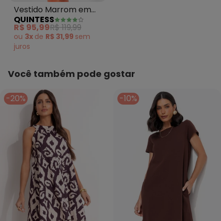
Vestido Marrom em
QUINTESS
Malha de Viscose
R$ 95,99
R$ 119,99
ou
3x
de
R$ 31,99
sem
juros
Você também pode gostar
-20%
-10%