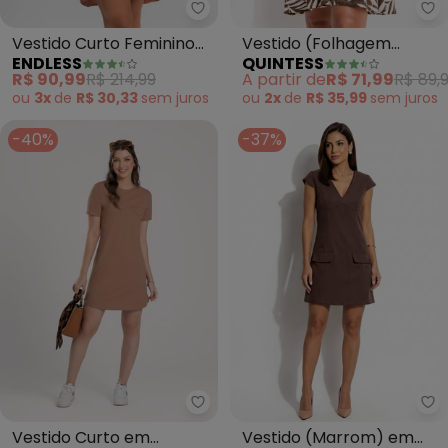
Endless - Vestido Curto Femini
Qu
Vestido Curto Feminino
Vestido (Folhagem
ENDLESS
QUINTESS
(Marrom)
Marrom)
R$ 90,99
R$ 214,99
A partir de
R$ 71,99
R$ 89,
ou
3x
de
R$ 30,33
sem
juros
ou
2x
de
R$ 35,99
sem
juros
-40%
-37%
Cativa - Vestido Curto em Alg
Qu
Vestido Curto em
Vestido (Marrom) em