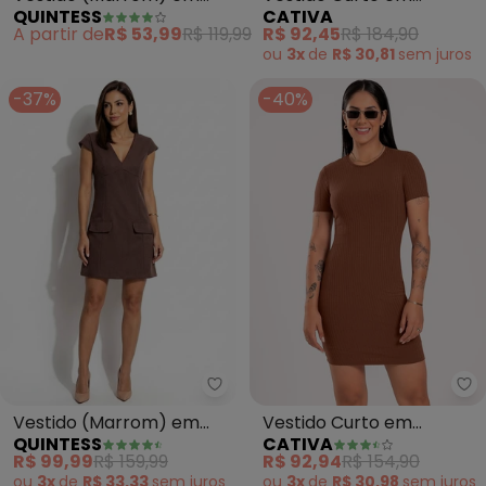
QUINTESS
CATIVA
Malha de Viscose
Moletom (Marrom
A partir de
R$ 53,99
R$ 119,99
R$ 92,45
R$ 184,90
Escuro)
ou
3x
de
R$ 30,81
sem
juros
-37%
-40%
Quintess - Vestido (Marrom) e
Ca
Vestido (Marrom) em
Vestido Curto em
QUINTESS
CATIVA
Malha Suede
Canelado (Marrom
R$ 99,99
R$ 159,99
R$ 92,94
R$ 154,90
Escuro)
ou
3x
de
R$ 33,33
sem
juros
ou
3x
de
R$ 30,98
sem
juros