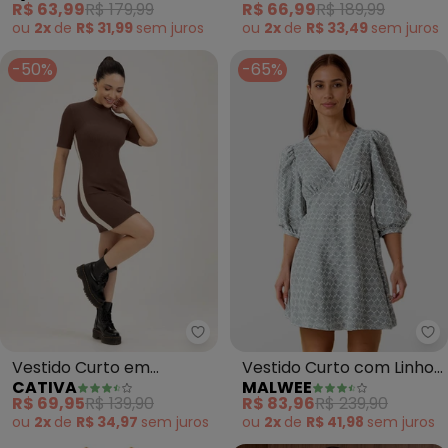
R$ 63,99
R$ 179,99
R$ 66,99
R$ 189,99
ou
2x
de
R$ 31,99
sem
juros
ou
2x
de
R$ 33,49
sem
juros
-50%
-65%
Cativa - Vestido Curto em Can
Ma
Vestido Curto em
Vestido Curto com Linho
CATIVA
MALWEE
Canelado (Marrom
(Verde)
R$ 69,95
R$ 139,90
R$ 83,96
R$ 239,90
Escuro)
ou
2x
de
R$ 34,97
sem
juros
ou
2x
de
R$ 41,98
sem
juros