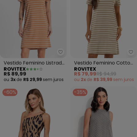
Rovitex - Vestido Feminino Lis
Ro
Vestido Feminino Listrado
Vestido Feminino Cotton
ROVITEX
ROVITEX
(Marrom)
Listrado (Marrom)
R$ 89,99
R$ 79,99
R$ 94,99
ou
3x
de
R$ 29,99
sem
juros
ou
2x
de
R$ 39,99
sem
juros
-60%
-35%