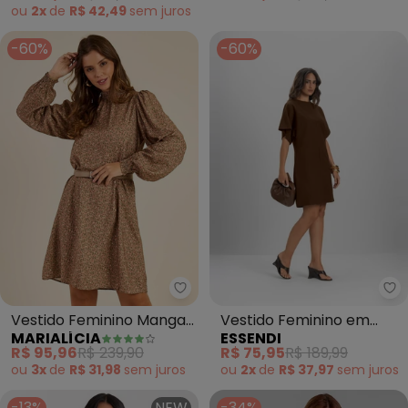
ou
2x
de
R$ 42,49
sem
juros
-60%
-60%
Marialícia - Vestido Feminino 
Es
Vestido Feminino Manga
Vestido Feminino em
MARIALÍCIA
ESSENDI
Longa Floral (Marrom)
Moletinho (Marrom)
R$ 95,96
R$ 239,90
R$ 75,95
R$ 189,99
ou
3x
de
R$ 31,98
sem
juros
ou
2x
de
R$ 37,97
sem
juros
-13%
NEW
-34%