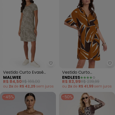
Malwee - Vestido Curto Evasê
En
Vestido Curto Evasê
Vestido Curto
MALWEE
ENDLESS
Geométrica (Marrom)
Estampado (Marrom)
R$ 84,50
R$ 169,00
R$ 83,99
R$ 239,99
ou
2x
de
R$ 42,25
sem
juros
ou
2x
de
R$ 41,99
sem
juros
-45%
-50%