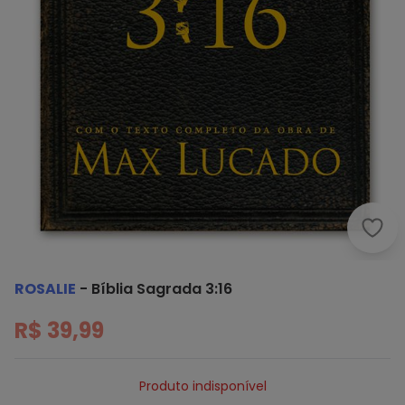
Rosal
ROSALIE
-
Bíblia Sagrada 3:16
R$ 39,99
Produto indisponível