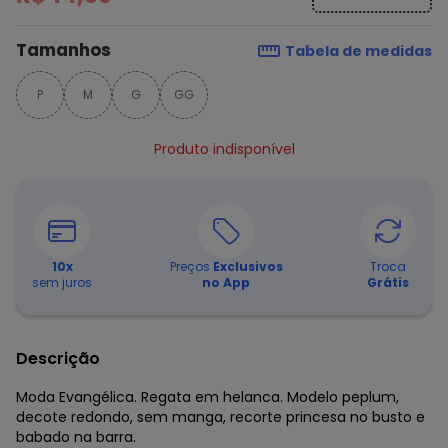
Tamanhos
Tabela de medidas
P
M
G
GG
Produto indisponível
10
x
Preços
Exclusivos
Troca
sem juros
no App
Grátis
Descrição
Moda Evangélica. Regata em helanca. Modelo peplum,
decote redondo, sem manga, recorte princesa no busto e
babado na barra.