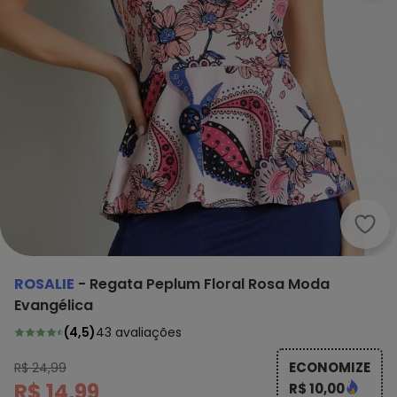
Rosa
ROSALIE
-
Regata Peplum Floral Rosa Moda
Evangélica
(
4,5
)
43
avaliações
ECONOMIZE
R$ 24,99
R$ 14,99
R$ 10,00