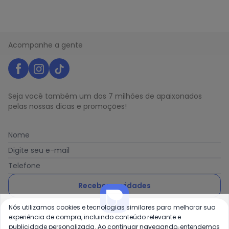
Acompanhe a gente
Seja você também um dos 7 milhões de apaixonados
pelas nossas dicas e promoções!
Nome
Digite seu e-mail
Telefone
Receber novidades
Nós utilizamos cookies e tecnologias similares para melhorar sua
Ao enviar o cadastro, você concorda com a nossa
Política
experiência de compra, incluindo conteúdo relevante e
de Privacidade
publicidade personalizada. Ao continuar navegando, entendemos