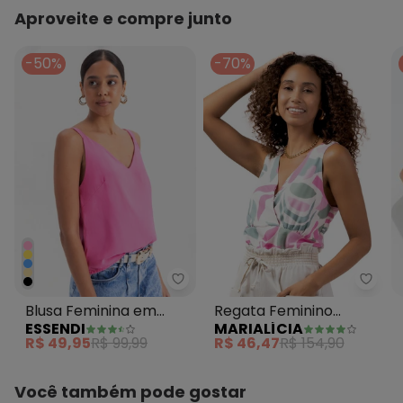
Aproveite e compre junto
-50%
-70%
Essendi - Blusa Feminina em Te
Maria
Blusa Feminina em
Regata Feminino
ESSENDI
MARIALÍCIA
Tecido Rosa
Adulto Rosa
R$ 49,95
R$ 99,99
R$ 46,47
R$ 154,90
Você também pode gostar