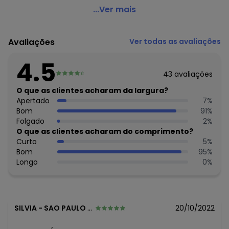
Rosalie - Regata Peplum Floral Rosa Moda Evangélica
...Ver mais
Código do produto: 3295978
Modelagem: Justo
Avaliações
Ver todas as avaliações
Decote frente: Redondo
Decote costas: Redondo
4.5
Complemento: Babado na barra; recorte anatômico
43
avaliações
Observação: Modelo peplum
Tecido: Helanca
O que as clientes acharam da largura?
Composição: 100% poliéster
Apertado
7
%
Bom
91
%
Histórico de preços
Folgado
2
%
O que as clientes acharam do comprimento?
O preço apresentado abaixo é o menor oferecido em
Curto
5
%
algum dia do mês, para o menor tamanho disponível.
Bom
95
%
N/D*
agosto/2026
Longo
0
%
N/D*
julho/2026
N/D*
junho/2026
N/D*
maio/2026
N/D*
abril/2026
N/D*
março/2026
SILVIA
-
SAO PAULO - SP
20/10/2022
N/D*
fevereiro/2026