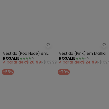
Rosalie - Vestido (Poá Nude) e
Ro
Vestido (Poá Nude) em
Vestido (Pink) em Malha
ROSALIE
ROSALIE
Malha
A partir de
R$ 20,99
R$ 69,99
A partir de
R$ 24,99
R$ 69,
-55%
-70%