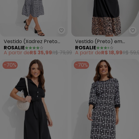
Rosalie - Vestido (Xadrez Pret
Ro
Vestido (Xadrez Preto
Vestido (Preto) em
ROSALIE
ROSALIE
Branco) em Malha de
Malha
A partir de
R$ 35,99
R$ 79,99
A partir de
R$ 18,99
R$ 59,
Algodão
-70%
-70%