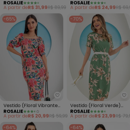
ROSALIE
ROSALIE
Jersey Acetinado
Malha
A partir de
R$ 31,99
R$ 89,99
A partir de
R$ 24,99
R$ 69,
-65%
-70%
Rosalie - Vestido (Floral Vibra
Ro
Vestido (Floral Vibrante)
Vestido (Floral Verde)
ROSALIE
ROSALIE
em Jersey Acetinado
em Poliviscose
A partir de
R$ 20,99
R$ 59,99
A partir de
R$ 23,99
R$ 79,
-64%
-64%