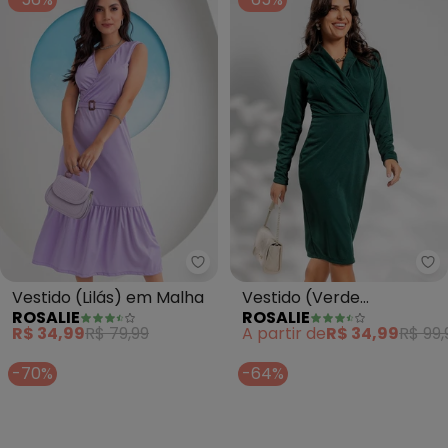
Rosalie - Vestido (Lilás) em Mal
Ro
Vestido (Lilás) em Malha
Vestido (Verde
ROSALIE
ROSALIE
Aventurine) em Malha
R$ 34,99
R$ 79,99
A partir de
R$ 34,99
R$ 99,
-70%
-64%