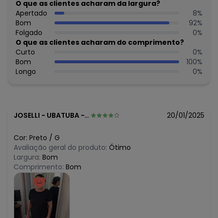
R$ 42,99
O que as clientes acharam da largura?
julho/2026
R$ 42,99
Apertado
8
%
junho/2026
N/D*
Bom
92
%
maio/2026
R$ 37,99
Folgado
0
%
abril/2026
N/D*
O que as clientes acharam do comprimento?
março/2026
R$ 37,99
Curto
0
%
fevereiro/2026
Bom
100
%
Longo
0
%
JOSELLI
-
UBATUBA - SP
20/01/2025
Cor:
Preto
/
G
Avaliação geral do produto:
Ótimo
Largura:
Bom
Comprimento:
Bom