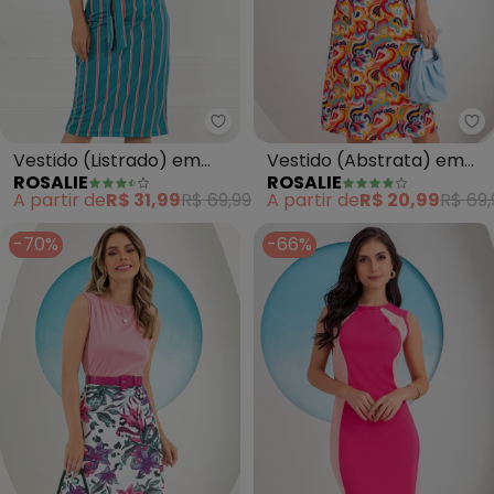
Rosalie - Vestido (Listrado) em
Ro
Vestido (Listrado) em
Vestido (Abstrata) em
ROSALIE
ROSALIE
Malha
Jersey Acetinado
A partir de
R$ 31,99
R$ 69,99
A partir de
R$ 20,99
R$ 69,
-70%
-66%