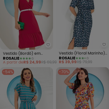
Ro
Rosalie - Vestido (Bordô) em Po
Vestido (Floral Marinho)
Vestido (Bordô) em
ROSALIE
ROSALIE
com Fenda
Poliviscose
R$ 39,99
R$ 79,99
A partir de
R$ 24,99
R$ 69,99
-54%
-70%