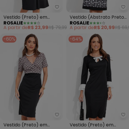
Rosalie - Vestido (Preto) em M
Ro
Vestido (Preto) em
Vestido (Abstrato Preto
ROSALIE
ROSALIE
Malha
e Branco) em Malha
A partir de
R$ 23,99
R$ 79,99
A partir de
R$ 20,99
R$ 69,
-60%
-64%
Rosalie - Vestido (Preto) em M
Ro
Vestido (Preto) em
Vestido (Preto) em