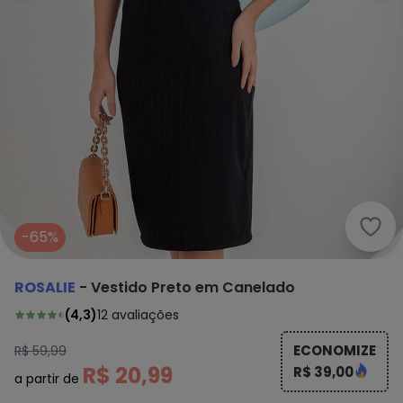
Rosa
-65%
ROSALIE
-
Vestido Preto em Canelado
(
4,3
)
12
avaliações
ECONOMIZE
R$ 59,99
R$ 20,99
R$ 39,00
a partir de