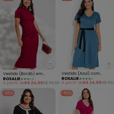
Ro
Rosalie - Vestido (Bordô) em C
Vestido (Azul) com
Vestido (Bordô) em
ROSALIE
ROSALIE
Amarração
Canelado
A partir de
R$ 24,99
R$ 69,
A partir de
R$ 24,99
R$ 69,99
-65%
-55%