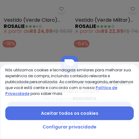
Rosalie - Vestido (Verde Claro
Ro
Vestido (Verde Claro)
Vestido (Verde Militar)
ROSALIE
ROSALIE
em Malha
em Malha
A partir de
R$ 24,99
R$ 69,99
A partir de
R$ 22,99
R$ 74,
-18%
-64%
Nós utilizamos cookies e tecnologias similares para melhorar sua
experiência de compra, incluindo conteúdo relevante e
publicidade personalizada. Ao continuar navegando, entendemos
Compre pelo app e ganhe
12% OFF + frete grátis
que você está ciente e concorda com a nossa
Política de
na sua primeira compra
Privacidade
para saber mais.
Use o cupom
BEMVINDA
Baixar app Posthaus
Aceitar todos os cookies
Agora não
Configurar privacidade
Rosalie - Vestido (Bordô) em M
Ro