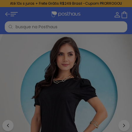
Até 10x s juros + Frete Grátis R$249 Brasil -Cupom PRORROGOU