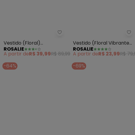
Rosalie - Vestido (Floral) Tran
Ro
Vestido (Floral)
Vestido (Floral Vibrante)
ROSALIE
ROSALIE
Transpassado
em Jersey Acetinado
A partir de
R$ 39,99
R$ 89,99
A partir de
R$ 23,99
R$ 79,
-64%
-69%