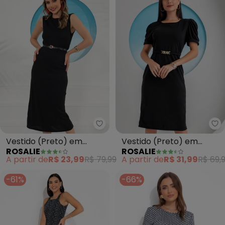
Rosalie - Vestido (Preto) em C
Ro
Vestido (Preto) em
Vestido (Preto) em
ROSALIE
ROSALIE
Canelado
Malha
A partir de
R$ 23,99
R$ 79,99
A partir de
R$ 31,99
R$ 69,
-61%
-66%