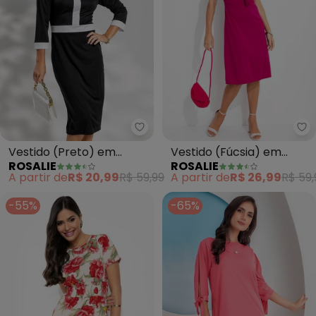
Rosalie - Vestido (Preto) em M
Ro
Vestido (Preto) em
Vestido (Fúcsia) em
ROSALIE
ROSALIE
Malha
Malha
A partir de
R$ 20,99
R$ 59,99
A partir de
R$ 26,99
R$ 59,
-55%
-65%