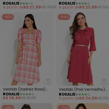
ROSALIE
ROSALIE
Malha de Algodão
em Malha
A partir de
R$ 27,99
R$ 79,99
A partir de
R$ 23,99
R$ 59,
-60%
-64%
Rosalie - Vestido (Xadrez Rosa
Ro
Vestido (Xadrez Rosa)
Vestido (Poá Vermelho)
ROSALIE
ROSALIE
Amarração
em Malha
R$ 39,99
R$ 99,99
A partir de
R$ 24,99
R$ 69,
-48%
-70%