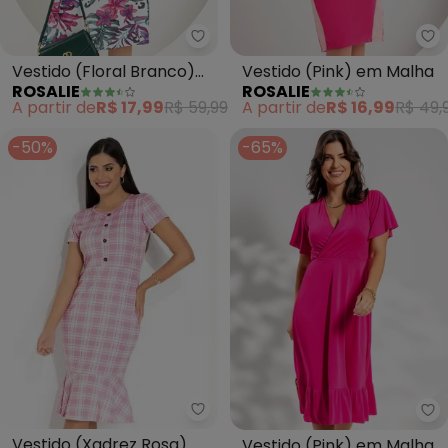
Rosalie - Vestido (Floral Branc
Ro
Vestido (Floral Branco)
Vestido (Pink) em Malha
ROSALIE
ROSALIE
em Malha
A partir de
R$ 17,99
R$ 59,99
A partir de
R$ 16,99
R$ 49,
-50%
-65%
Rosalie - Vestido (Xadrez Rosa
Ro
Vestido (Xadrez Rosa)
Vestido (Pink) em Malha