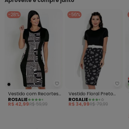
Aproveite e compre junto
-28%
-56%
Rosalie - Vestido com Recortes 
Rosal
Vestido com Recortes
Vestido Floral Preto
ROSALIE
ROSALIE
Mix Preta
com Manga
R$ 42,99
R$ 59,99
R$ 34,99
R$ 79,99