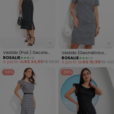
Rosalie - Vestido (Poá ) Decot
Ro
Vestido (Poá ) Decote
Vestido (Geométrico
ROSALIE
ROSALIE
Quadrado
Abstrato) em Malha de
A partir de
R$ 34,99
R$ 89,99
A partir de
R$ 16,99
R$ 49,
Poliéste
-55%
-68%