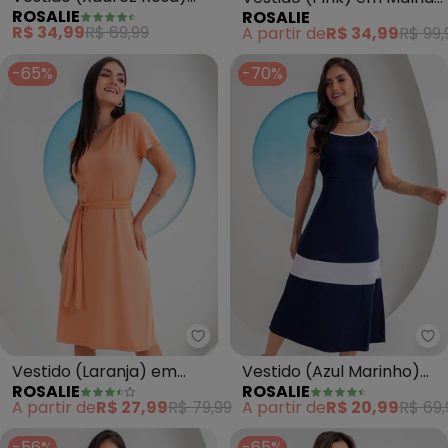
ROSALIE
ROSALIE
com Babado
com Elastano
R$ 34,99
R$ 69,99
A partir de
R$ 34,99
R$ 99,
-65%
-70%
Rosalie - Vestido (Laranja) em 
Ro
Vestido (Laranja) em
Vestido (Azul Marinho)
ROSALIE
ROSALIE
Malha Metalizada
em Malha
A partir de
R$ 27,99
R$ 79,99
A partir de
R$ 20,99
R$ 69,
-56%
-65%