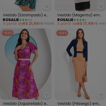
Rosalie - Vestido (Estampado) 
Ro
Vestido (Estampado) em
Vestido (Magenta) em
ROSALIE
ROSALIE
Malha de Poliéster
Malha
A partir de
R$ 21,99
R$ 59,99
A partir de
R$ 17,99
R$ 44,
-64%
-64%
Rosalie - Vestido (Aquarelado)
Ro
Vestido (Aquarelado) em
Vestido (Pêssego) em