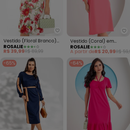
Rosalie - Vestido (Floral Bran
Ro
Vestido (Floral Branco)
Vestido (Coral) em
ROSALIE
ROSALIE
com Babado
Malha
R$ 39,99
R$ 89,99
A partir de
R$ 20,99
R$ 59,
-65%
-64%