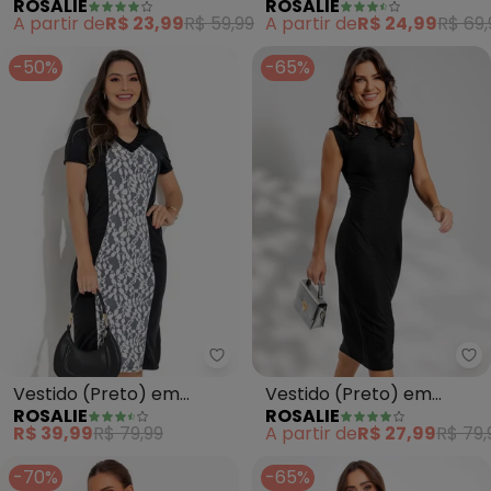
ROSALIE
ROSALIE
Malha
Malha
A partir de
R$ 23,99
R$ 59,99
A partir de
R$ 24,99
R$ 69,
-50%
-65%
Rosalie - Vestido (Preto) em M
Ro
Vestido (Preto) em
Vestido (Preto) em
ROSALIE
ROSALIE
Malha
Malha Colméia
R$ 39,99
R$ 79,99
A partir de
R$ 27,99
R$ 79,
-70%
-65%