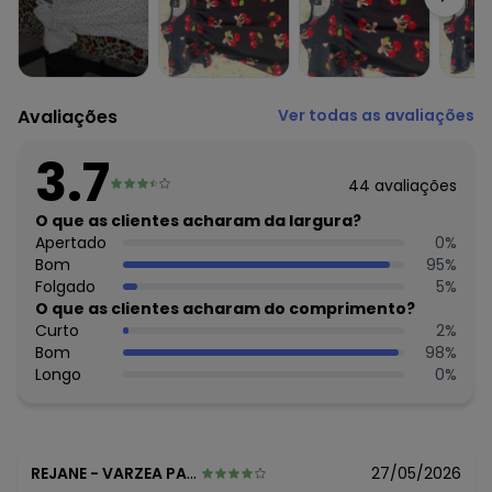
na temperatura máxima de 150°C.Não lavar a seco.
Tecido: Cotton
Composição: Peca total 5% elastano 95% algodao
Histórico de preços
Avaliações
Ver todas as avaliações
O preço apresentado abaixo é o menor oferecido em
algum dia do mês, para o menor tamanho disponível.
3.7
N/D*
agosto/2026
44
avaliações
N/D*
julho/2026
R$ 32,99
O que as clientes acharam da largura?
junho/2026
R$ 34,99
Apertado
0
%
maio/2026
R$ 34,99
Bom
95
%
abril/2026
R$ 34,99
Folgado
5
%
março/2026
N/D*
O que as clientes acharam do comprimento?
fevereiro/2026
Curto
2
%
Bom
98
%
Longo
0
%
REJANE
-
VARZEA PAULISTA - SP
27/05/2026