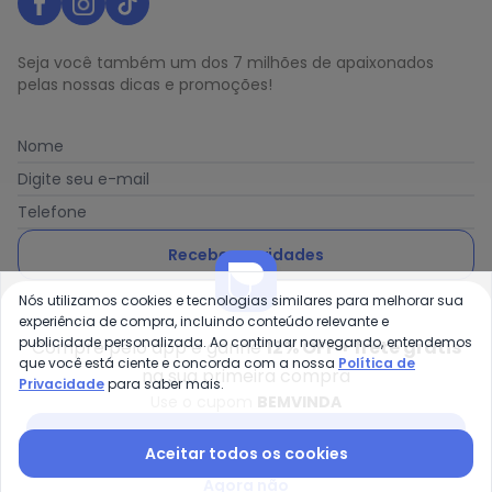
Seja você também um dos 7 milhões de apaixonados
pelas nossas dicas e promoções!
Nome
Digite seu e-mail
Telefone
Receber novidades
Nós utilizamos cookies e tecnologias similares para melhorar sua
Ao enviar o cadastro, você concorda com a nossa
Política
experiência de compra, incluindo conteúdo relevante e
de Privacidade
publicidade personalizada. Ao continuar navegando, entendemos
Compre pelo app e ganhe
12% OFF + frete grátis
que você está ciente e concorda com a nossa
Política de
na sua primeira compra
Privacidade
para saber mais.
Use o cupom
BEMVINDA
Posthaus é uma marca da Posthaus Ltda / CNPJ:
Baixar app Posthaus
Aceitar todos os cookies
80.462.138/0001-41
Endereço: Rua Werner Duwe, 202 Bairro Badenfurt -
Agora não