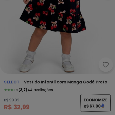
Sele
SELECT
-
Vestido Infantil com Manga Godê Preto
(
3,7
)
44
avaliações
ECONOMIZE
R$ 99,99
R$ 32,99
R$ 67,00