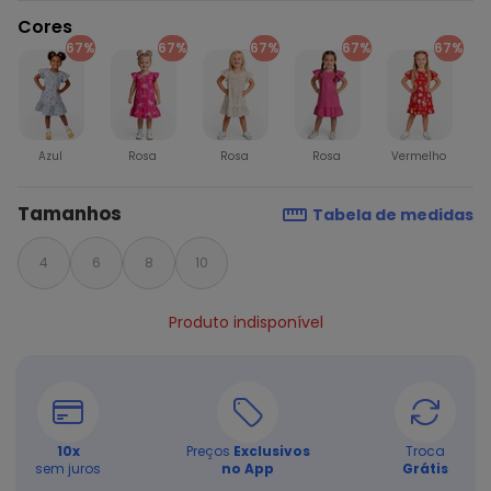
Cores
67%
67%
67%
67%
67%
Azul
Rosa
Rosa
Rosa
Vermelho
Tamanhos
Tabela de medidas
4
6
8
10
Produto indisponível
10
x
Preços
Exclusivos
Troca
sem juros
no App
Grátis