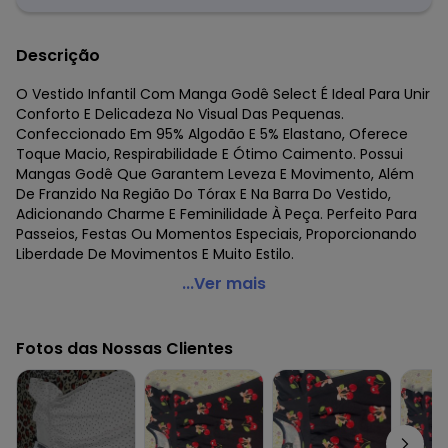
Descrição
O Vestido Infantil Com Manga Godê Select É Ideal Para Unir
Conforto E Delicadeza No Visual Das Pequenas.
Confeccionado Em 95% Algodão E 5% Elastano, Oferece
Toque Macio, Respirabilidade E Ótimo Caimento. Possui
Mangas Godê Que Garantem Leveza E Movimento, Além
De Franzido Na Região Do Tórax E Na Barra Do Vestido,
Adicionando Charme E Feminilidade À Peça. Perfeito Para
Passeios, Festas Ou Momentos Especiais, Proporcionando
Liberdade De Movimentos E Muito Estilo.
Select - Vestido Infantil com Manga Godê Preto
...Ver mais
Código do produto: 8367449
Fornecedor: ROVITEX IND E COM DE MALHAS LTDA / CNPJ
Fotos das Nossas Clientes
79.233.672/0010-98
Feito: Brasil
Cuidados para conservação do produto: Lavar na
temperatura máxima de 40°. Não usar alvejante.Usar
secadora na temperatura mínima.Secar na sombra.Passar