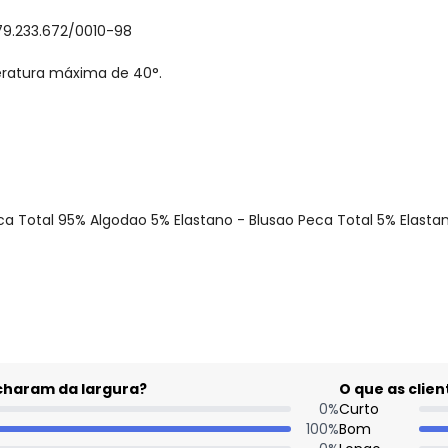
79.233.672/0010-98
eratura máxima de 40°.
a Total 95% Algodao 5% Elastano - Blusao Peca Total 5% Elasta
gum dia do mês, para o menor tamanho disponível.
acharam da largura?
O que as cli
0
%
Curto
100
%
Bom