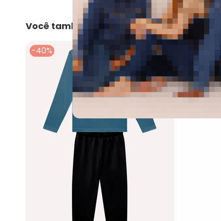
Você também pode gostar
-40%
-54%