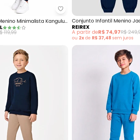
 Infantil Menino em Algodão (Azul)
Rosa Azul - Conjunto Menino Min
Conjunto Infantil Menino J
enino Minimalista Kangulu
REIREX
L
Retilínea e Calça (Azul)
nho)
A partir de
R$ 74,97
R$ 249,
$ 119,99
ou
2x
de
R$ 37,48
sem
juros