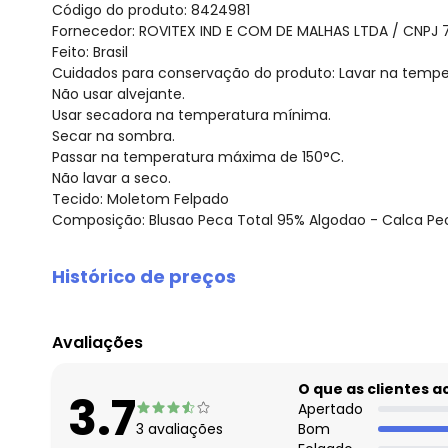
Código do produto: 8424981
Fornecedor: ROVITEX IND E COM DE MALHAS LTDA / CNPJ 
Feito: Brasil
Cuidados para conservação do produto: Lavar na temp
Não usar alvejante.
Usar secadora na temperatura mínima.
Secar na sombra.
Passar na temperatura máxima de 150°C.
Não lavar a seco.
Tecido: Moletom Felpado
Composição: Blusao Peca Total 95% Algodao - Calca Pec
Histórico de preços
O preço apresentado abaixo é o menor oferecido em al
agosto/2026
Avaliações
julho/2026
junho/2026
O que as clientes 
3.7
maio/2026
Apertado
3
avaliações
Bom
abril/2026