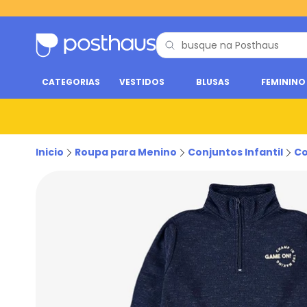
CATEGORIAS
VESTIDOS
BLUSAS
FEMININO
Inicio
Roupa para Menino
Conjuntos Infantil
Co