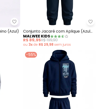
m Calça Moletom Felpa (Azul)
Abrange - Conjunto Básico Infantil Menino (Azul)
Malwee Ki
nino (Azul)
Conjunto Jacaré com Aplique (Azul
MALWEE KIDS
Marinho)
R$ 89,95
R$ 199,90
ou
3x
de
R$ 29,98
sem
juros
-55%