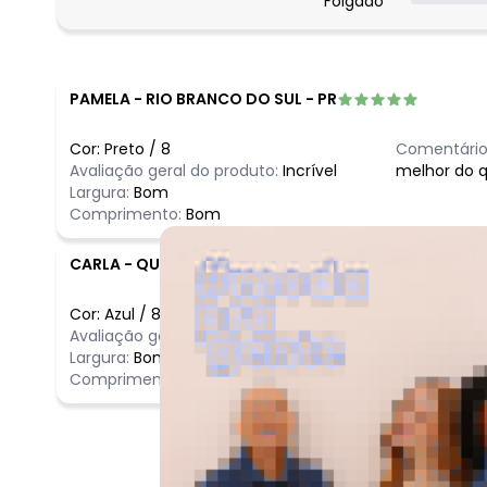
Folgado
março/2026
fevereiro/2026
PAMELA
-
RIO BRANCO DO SUL - PR
Cor:
Preto
/
8
Comentário
Avaliação geral do produto:
Incrível
melhor do 
Largura:
Bom
Comprimento:
Bom
CARLA
-
QUATA - SP
Cor:
Azul
/
8
Comentário
Avaliação geral do produto:
Ótimo
Ótimo
Largura:
Bom
Comprimento:
Bom