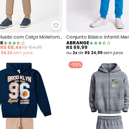
nto Jaqueta com Capuz e Calça (Azul)
Trick Nick - Conjunto Blusão co
Blusão com Calça Moletom
Conjunto Básico Infantil Me
CK
ABRANGE
l)
e
R$ 68,44
R$ 184,99
R$ 69,99
 34,22
sem
juros
ou
2x
de
R$ 34,99
sem
juros
-55%