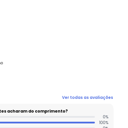
no
N/D*
Ver todas as avaliações
R$ 94,99
N/D*
entes acharam do comprimento?
R$ 132,99
0
%
100
%
N/D*