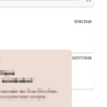
0
%
N/D*
N/D*
11/05/2026
22/07/2026