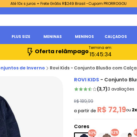
Até 10x s juros + Frete Grátis R$249 Brasil -Cupom PRORROGOU
PLUS SIZE
MENINAS
MENINOS
CALÇADOS
Termina em:
Oferta relâmpago
15:
45:
33
njuntos de Inverno
Rovi Kids - Conjunto Blusão com Calç
ROVI KIDS
-
Conjunto Bl
(
3,7
)
3
avaliações
R$ 189,99
R$ 72,19
2
ou
a partir de
Cores
62%
6
62%