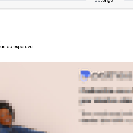
0
%
Longo
:
que eu esperava
:
Ver todas as avaliações