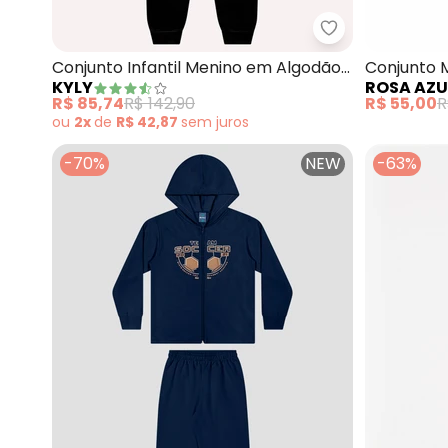
Kyly - Conjunto
Conjunto Infantil Menino em Algodão
Conjunto M
KYLY
ROSA AZU
(Azul)
(Azul Mari
R$ 85,74
R$ 142,90
R$ 55,00
R
ou
2x
de
R$ 42,87
sem
juros
-70%
NEW
-63%