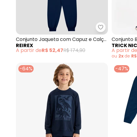
Reirex - Conju
Conjunto Jaqueta com Capuz e Calça
Conjunto 
REIREX
TRICK NI
(Azul)
Felpa (Azu
A partir de
R$ 52,47
R$ 174,90
A partir d
ou
2x
de
R$
-64%
-47%