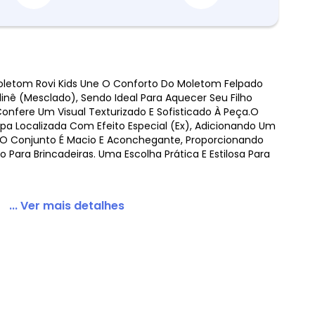
oletom Rovi Kids Une O Conforto Do Moletom Felpado
nê (Mesclado), Sendo Ideal Para Aquecer Seu Filho
lça Moletom Molinê Azul
Confere Um Visual Texturizado E Sofisticado À Peça.O
a Localizada Com Efeito Especial (Ex), Adicionando Um
. O Conjunto É Macio E Aconchegante, Proporcionando
 Para Brincadeiras. Uma Escolha Prática E Estilosa Para
... Ver mais detalhes