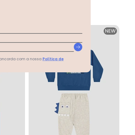
NEW
-70%
NEW
 concorda com a nossa
Política de