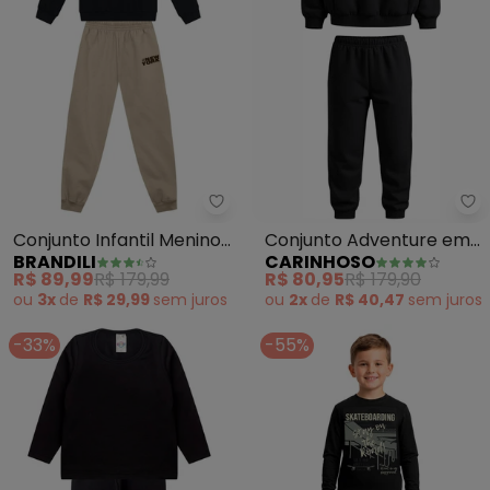
Brandili - Conjunto Infantil Me
Ca
Conjunto Infantil Menino
Conjunto Adventure em
BRANDILI
CARINHOSO
em Moletom (Preto)
Moletom (Preto)
R$ 89,99
R$ 179,99
R$ 80,95
R$ 179,90
ou
3x
de
R$ 29,99
sem
juros
ou
2x
de
R$ 40,47
sem
juros
-33%
-55%