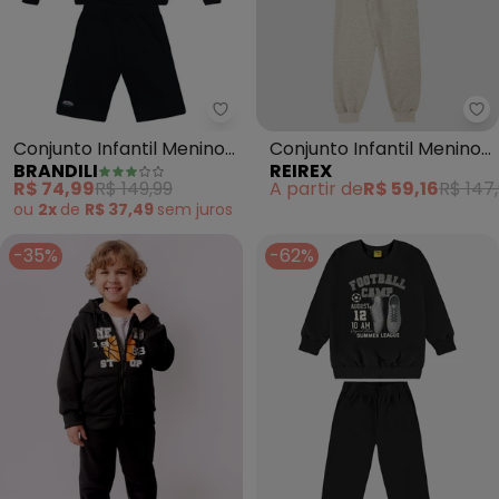
Brandili - Conjunto Infantil Men
Re
Conjunto Infantil Menino
Conjunto Infantil Menino
BRANDILI
REIREX
de Skate (Preto)
Blusão Estampa Game e
R$ 74,99
R$ 149,99
A partir de
R$ 59,16
R$ 147
Calça (Preto)
ou
2x
de
R$ 37,49
sem
juros
-35%
-62%