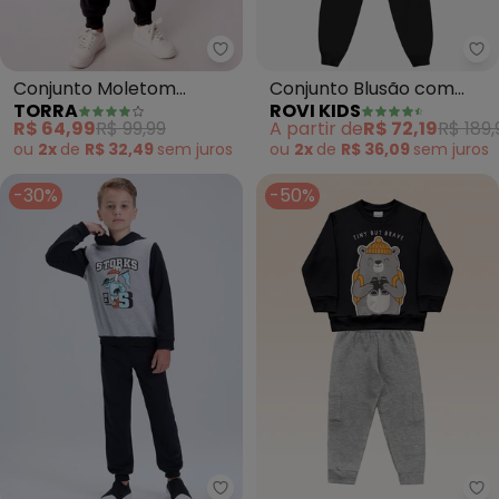
Torra - Conjunto Moletom Infant
Ro
Conjunto Moletom
Conjunto Blusão com
TORRA
ROVI KIDS
Infantil Peluciado (Preto)
Calça Moletom (Preto)
R$ 64,99
R$ 99,99
A partir de
R$ 72,19
R$ 189,
ou
2x
de
R$ 32,49
sem
juros
ou
2x
de
R$ 36,09
sem
juros
-30%
-50%