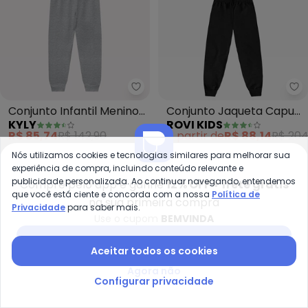
Kyly - Conjunto Infantil Menino
Ro
Conjunto Infantil Menino
Conjunto Jaqueta Capuz
KYLY
ROVI KIDS
em Algodão (Preto)
e Calça Moletom (Preto)
R$ 85,74
R$ 142,90
A partir de
R$ 88,14
R$ 204
ou
2x
de
R$ 42,87
sem
juros
ou
2x
de
R$ 44,07
sem
juros
Nós utilizamos cookies e tecnologias similares para melhorar sua
experiência de compra, incluindo conteúdo relevante e
-30%
-50%
publicidade personalizada. Ao continuar navegando, entendemos
Compre pelo app e ganhe
12% OFF + frete grátis
que você está ciente e concorda com a nossa
Política de
na sua primeira compra
Privacidade
para saber mais.
Use o cupom
BEMVINDA
Baixar app Posthaus
Aceitar todos os cookies
Agora não
Configurar privacidade