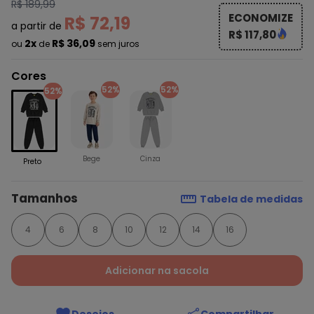
R$ 189,99
ECONOMIZE
R$ 72,19
a partir de
R$ 117,80
2x
R$ 36,09
ou
de
sem juros
Cores
52%
52%
52%
Bege
Cinza
Preto
Tamanhos
Tabela de medidas
4
6
8
10
12
14
16
Adicionar na sacola