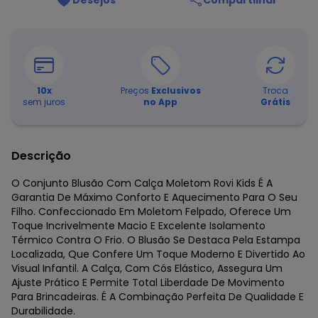
Desejos
Compartilhar
10
x
Preços
Exclusivos
Troca
sem juros
no App
Grátis
Descrição
O Conjunto Blusão Com Calça Moletom Rovi Kids É A
Garantia De Máximo Conforto E Aquecimento Para O Seu
Filho. Confeccionado Em Moletom Felpado, Oferece Um
Toque Incrivelmente Macio E Excelente Isolamento
Térmico Contra O Frio. O Blusão Se Destaca Pela Estampa
Localizada, Que Confere Um Toque Moderno E Divertido Ao
Visual Infantil. A Calça, Com Cós Elástico, Assegura Um
Ajuste Prático E Permite Total Liberdade De Movimento
Para Brincadeiras. É A Combinação Perfeita De Qualidade E
Durabilidade.