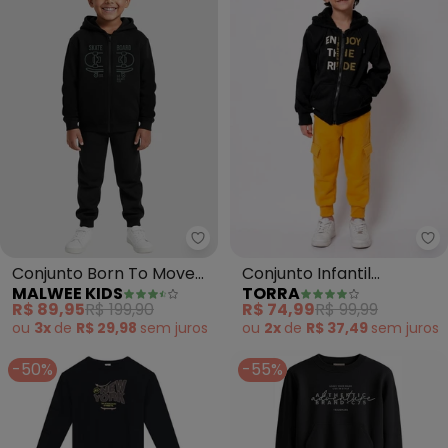
Malwee Kids - Conjunto Born T
To
Conjunto Born To Move
Conjunto Infantil
MALWEE KIDS
TORRA
em Moletom (Preto)
Moletom Peluciado
R$ 89,95
R$ 199,90
R$ 74,99
R$ 99,99
(Preto)
ou
3x
de
R$ 29,98
sem
juros
ou
2x
de
R$ 37,49
sem
juros
-50%
-55%