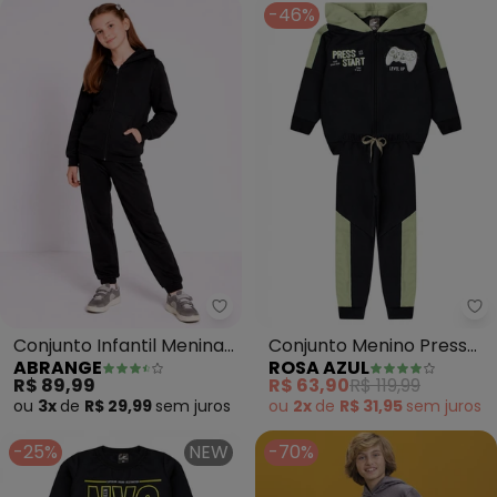
-46%
Abrange - Conjunto Infantil Me
Ro
Conjunto Infantil Menina
Conjunto Menino Press
ABRANGE
ROSA AZUL
em Moletom (Preto)
Start (Preto)
R$ 89,99
R$ 63,90
R$ 119,99
ou
3x
de
R$ 29,99
sem
juros
ou
2x
de
R$ 31,95
sem
juros
-25%
NEW
-70%