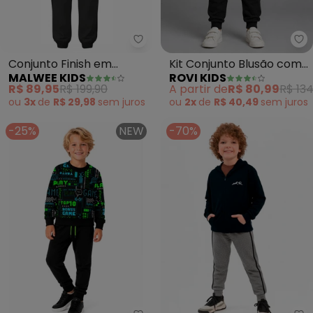
Malwee Kids - Conjunto Finish 
Ro
Conjunto Finish em
Kit Conjunto Blusão com
MALWEE KIDS
ROVI KIDS
Moletinho (Preto)
Capuz e Calça (Preto)
R$ 89,95
R$ 199,90
A partir de
R$ 80,99
R$ 134
ou
3x
de
R$ 29,98
sem
juros
ou
2x
de
R$ 40,49
sem
juros
-25%
NEW
-70%