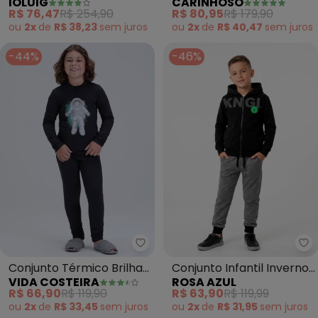
IOLUIG
CARINHOSO
Microfibra e Calça Taslon
Geométrico (Preto)
R$ 76,47
R$ 254,90
R$ 80,95
R$ 179,90
(Preto)
ou
2x
de
R$ 38,23
sem
juros
ou
2x
de
R$ 40,47
sem
juros
-44%
-46%
Ro
Conjunto Térmico Brilha
Conjunto Infantil Inverno
VIDA COSTEIRA
ROSA AZUL
no Astronauta (Preto)
Kangulu (Preto)
R$ 66,90
R$ 119,90
R$ 63,90
R$ 119,99
ou
2x
de
R$ 33,45
sem
juros
ou
2x
de
R$ 31,95
sem
juros