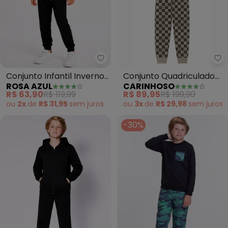
Rosa Azul - Conjunto Infantil I
Ca
Conjunto Infantil Inverno
Conjunto Quadriculado
ROSA AZUL
CARINHOSO
Play Game (Preto)
em Moletom (Preto)
R$ 63,90
R$ 119,99
R$ 89,95
R$ 199,90
ou
2x
de
R$ 31,95
sem
juros
ou
3x
de
R$ 29,98
sem
juros
-30%