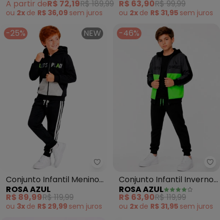
A partir de
R$ 72,19
R$ 189,99
R$ 63,90
R$ 99,99
(Preto)
ou
2x
de
R$ 36,09
sem
juros
ou
2x
de
R$ 31,95
sem
juros
-25%
NEW
-46%
Rosa Azul - Conjunto Infantil Me
Ro
Conjunto Infantil Menino
Conjunto Infantil Inverno
ROSA AZUL
ROSA AZUL
Inverno Let'S Play Preto
Charged (Preto)
R$ 89,99
R$ 119,99
R$ 63,90
R$ 119,99
ou
3x
de
R$ 29,99
sem
juros
ou
2x
de
R$ 31,95
sem
juros