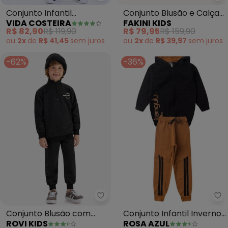
Vida Costeira - Conjunto Infant
Fa
Conjunto Infantil
Conjunto Blusão e Calça
VIDA COSTEIRA
FAKINI KIDS
Moletom Storks Inverno
(Preto)
R$ 82,90
R$ 119,90
R$ 79,95
R$ 159,90
(Preto)
ou
2x
de
R$ 41,45
sem
juros
ou
2x
de
R$ 39,97
sem
juros
-62%
-36%
Rovi Kids - Conjunto Blusão co
Conjunto Blusão com
Conjunto Infantil Inverno
ROVI KIDS
ROSA AZUL
Calça Moletom Molinê
Básico Kangulu (Preto)