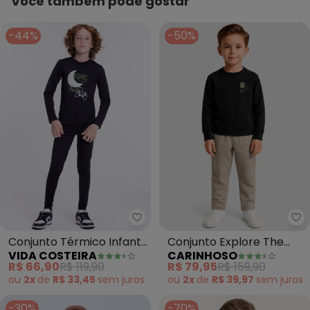
Você também pode gostar
-44%
-50%
Vida Costeira - Conjunto Térmico
Ca
Conjunto Térmico Infantil
Conjunto Explore The
VIDA COSTEIRA
CARINHOSO
Brilha no Escuro (Preto)
World¿S Frontiers
R$ 66,90
R$ 119,90
R$ 79,95
R$ 159,90
(Preto)
ou
2x
de
R$ 33,45
sem
juros
ou
2x
de
R$ 39,97
sem
juros
-30%
-70%