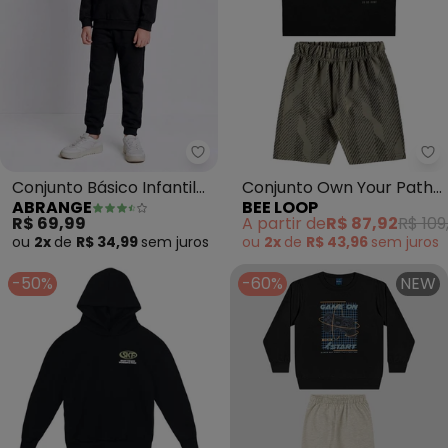
Abrange - Conjunto Básico Infan
Be
Conjunto Básico Infantil
Conjunto Own Your Path
ABRANGE
BEE LOOP
Menino (Preto)
Infantil Preto
R$ 69,99
A partir de
R$ 87,92
R$ 109
ou
2x
de
R$ 34,99
sem
juros
ou
2x
de
R$ 43,96
sem
juros
-50%
-60%
NEW