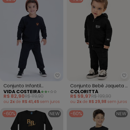
Vida Costeira - Conjunto Infan
Co
Conjunto Infantil
Conjunto Bebê Jaqueta e
VIDA COSTEIRA
COLORITTÁ
Moletom Felpado com
Calça Moletom (Preto)
R$ 82,90
R$ 119,90
R$ 59,97
R$ 199,90
Urso (Preto)
ou
2x
de
R$ 41,45
sem
juros
ou
2x
de
R$ 29,98
sem
juros
-60%
NEW
-60%
NEW