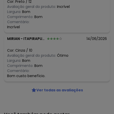
Cor:
Preto
/
12
R$ 109,99
junho/2026
Avaliação geral do produto:
Incrível
R$ 131,99
maio/2026
Largura:
Bom
R$ 153,99
abril/2026
Comprimento:
Bom
N/D*
março/2026
Comentário:
N/D*
fevereiro/2026
Incrível
MIRIAN
-
ITAPIRAPUA PAULISTA - SP
14/06/2026
Cor:
Cinza
/
10
Avaliação geral do produto:
Ótimo
Largura:
Bom
Comprimento:
Bom
Comentário:
Bom custo benefício.
Ver todas as avaliações