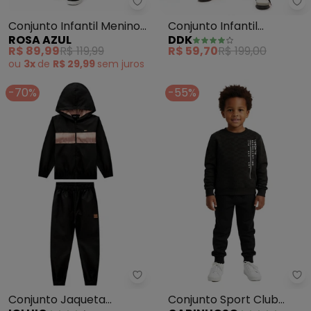
Rosa Azul - Conjunto Infantil Me
Dd
Conjunto Infantil Menino
Conjunto Infantil
ROSA AZUL
DDK
Play Kangulu Preto
Mountain High (Preto)
R$ 89,99
R$ 119,99
R$ 59,70
R$ 199,00
ou
3x
de
R$ 29,99
sem
juros
-70%
-55%
Ioluig - Conjunto Jaqueta Micro
Ca
Conjunto Jaqueta
Conjunto Sport Club