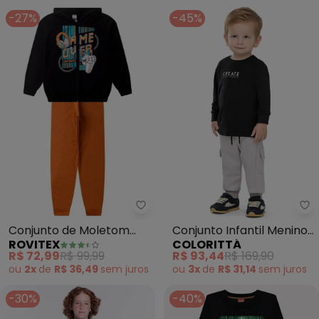
-27%
-45%
Rovitex - Conjunto de Moletom
Co
Conjunto de Moletom
Conjunto Infantil Menino
ROVITEX
COLORITTÁ
com Capuz Kappes
Bolsos Cargo (Preto)
R$ 72,99
R$ 99,99
R$ 93,44
R$ 169,90
(Preto)
ou
2x
de
R$ 36,49
sem
juros
ou
3x
de
R$ 31,14
sem
juros
-30%
-40%