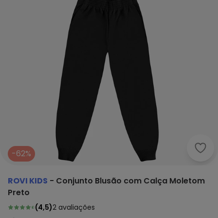
Rovi
-62%
ROVI KIDS
-
Conjunto Blusão com Calça Moletom
Preto
(
4,5
)
2
avaliações