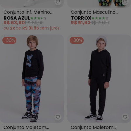
Rosa Azul - Conjunto Inf. Menin
To
Conjunto Inf. Menino
Conjunto Masculino
ROSA AZUL
TORROX
Básico Kangulu (Preto)
Corta Vento Monstrinhos
R$ 63,90
R$ 89,99
R$ 51,93
R$ 79,90
(Preto)
ou
2x
de
R$ 31,95
sem
juros
-30%
-30%
Vida Costeira - Conjunto Molet
Vi
Conjunto Moletom
Conjunto Moletom