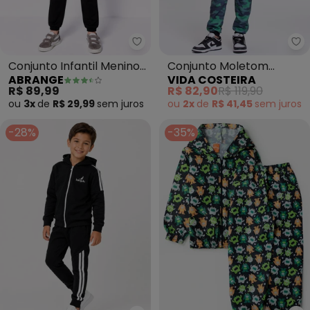
Abrange - Conjunto Infantil Me
Vi
Conjunto Infantil Menino
Conjunto Moletom
ABRANGE
VIDA COSTEIRA
em Moletom (Preto)
Infantil Camuflado
R$ 89,99
R$ 82,90
R$ 119,90
(Preto)
ou
3x
de
R$ 29,99
sem
juros
ou
2x
de
R$ 41,45
sem
juros
-28%
-35%