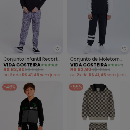
Vida Costeira - Conjunto Infanti
Vi
Conjunto Infantil Recorte
Conjunto de Moletom
VIDA COSTEIRA
VIDA COSTEIRA
Letrinhas (Preto)
Colegial Va com Capuz
R$ 82,90
R$ 119,90
R$ 82,90
R$ 119,90
(Preto)
ou
2x
de
R$ 41,45
sem
juros
ou
2x
de
R$ 41,45
sem
juros
-46%
-55%