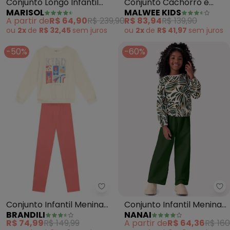
Conjunto Longo Infantil
Conjunto Cachorro e
MARISOL
MALWEE KIDS
(Bege)
Flores (Bege)
A partir de
R$ 64,90
R$ 239,90
R$ 83,94
R$ 139,90
ou
2x
de
R$ 32,45
sem
juros
ou
2x
de
R$ 41,97
sem
juros
-50%
-60%
Brandili - Conjunto Infantil Men
Na
Conjunto Infantil Menina
Conjunto Infantil Menina
BRANDILI
NANAI
com Flores (Natural)
Folhagem (Off White)
R$ 74,99
R$ 149,99
A partir de
R$ 64,36
R$ 160