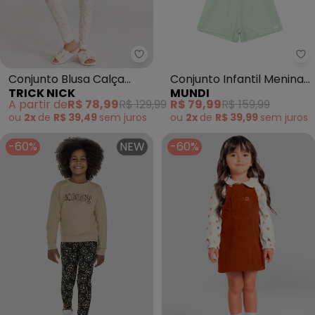
Trick Nick - Conjunto Blusa Cal
Mu
Conjunto Blusa Calça
Conjunto Infantil Menina
TRICK NICK
MUNDI
Infantil Estampado
de Laço (Natural)
A partir de
R$ 78,99
R$ 129,99
R$ 79,99
R$ 159,99
(Bege)
ou
2x
de
R$ 39,49
sem
juros
ou
2x
de
R$ 39,99
sem
juros
-60%
NEW
-60%