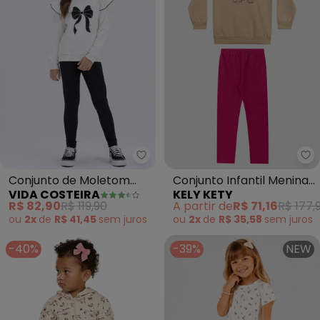
Vida Costeira - Conjunto de Mo
Ke
Conjunto de Moletom
Conjunto Infantil Menina
VIDA COSTEIRA
KELY KETY
Babado e Laço (Off
Blusão e Legging (Bege)
R$ 82,90
R$ 119,90
A partir de
R$ 71,16
R$ 177,
White)
ou
2x
de
R$ 41,45
sem
juros
ou
2x
de
R$ 35,58
sem
juros
-40%
-39%
NEW