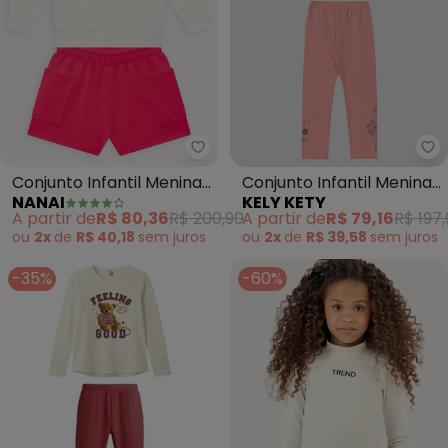
Nanai - Conjunto Infantil Menin
Ke
Conjunto Infantil Menina
Conjunto Infantil Menina
NANAI
KELY KETY
em Moletinho (Off White)
Blusão e Legging
A partir de
R$ 80,36
R$ 200,90
A partir de
R$ 79,16
R$ 197
Borboletas (Bege)
ou
2x
de
R$ 40,18
sem
juros
ou
2x
de
R$ 39,58
sem
juros
-35%
-60%