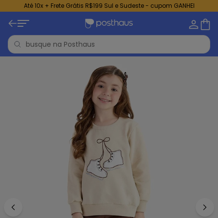
Até 10x + Frete Grátis R$199 Sul e Sudeste - cupom GANHEI