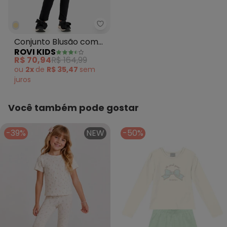
Rovi Kids - Conjunto Blusão co
Conjunto Blusão com
ROVI KIDS
Legging Molecotton
R$ 70,94
R$ 164,99
Bege
ou
2x
de
R$ 35,47
sem
juros
Você também pode gostar
-39%
NEW
-50%