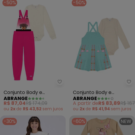
-50%
-50%
Abrange - Conjunto Body e Jard
Ab
Conjunto Body e
Conjunto Body e
ABRANGE
ABRANGE
Jardineira Dog (Bege)
Salopete (Bege)
R$ 87,04
R$ 174,09
A partir de
R$ 83,89
R$ 167
ou
2x
de
R$ 43,52
sem
juros
ou
2x
de
R$ 41,94
sem
juros
-30%
-60%
NEW