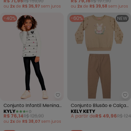
R$ 71,95
R$ 159,90
R$ 79,16
R$ 197,90
ou
2x
de
R$ 35,97
sem
juros
ou
2x
de
R$ 39,58
sem
juros
-40%
-60%
NEW
Kyly - Conjunto Infantil Menina
Ke
Conjunto Infantil Menina
Conjunto Blusão e Calça
KYLY
KELY KETY
Corações (Bege)
Coelhinho (Bege)
R$ 76,14
R$ 126,90
A partir de
R$ 49,96
R$ 124
ou
2x
de
R$ 38,07
sem
juros