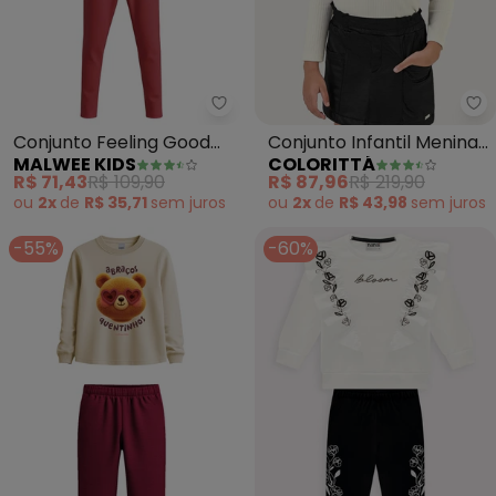
Malwee Kids - Conjunto Feeling
Co
Conjunto Feeling Good
Conjunto Infantil Menina
MALWEE KIDS
COLORITTÁ
(Bege)
Blusa Trend e Saia (Bege)
R$ 71,43
R$ 109,90
R$ 87,96
R$ 219,90
ou
2x
de
R$ 35,71
sem
juros
ou
2x
de
R$ 43,98
sem
juros
-55%
-60%