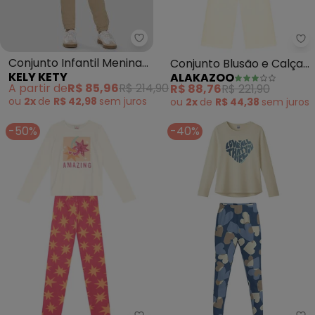
Kely Kety - Conjunto Infantil M
Al
Conjunto Infantil Menina
Conjunto Blusão e Calça
KELY KETY
ALAKAZOO
Blusão e Calça (Bege)
em Malha Lurex (Bege)
A partir de
R$ 85,96
R$ 214,90
R$ 88,76
R$ 221,90
ou
2x
de
R$ 42,98
sem
juros
ou
2x
de
R$ 44,38
sem
juros
-50%
-40%