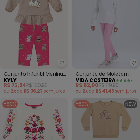
Kyly - Conjunto Infantil Menina
Vi
Conjunto Infantil Menina
Conjunto de Moletom
KYLY
VIDA COSTEIRA
Gatinho (Bege)
com Babado em Tule
R$ 72,54
R$ 120,90
R$ 82,90
R$ 119,90
(Off White)
ou
2x
de
R$ 36,27
sem
juros
ou
2x
de
R$ 41,45
sem
juros
-60%
-60%
NEW