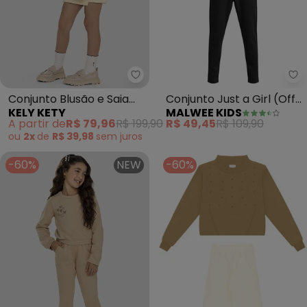
Kely Kety - Conjunto Blusão e 
Ma
Conjunto Blusão e Saia
Conjunto Just a Girl (Off
KELY KETY
MALWEE KIDS
Moletom Persa (Bege)
White)
A partir de
R$ 79,96
R$ 199,90
R$ 49,45
R$ 109,90
ou
2x
de
R$ 39,98
sem
juros
-60%
NEW
-60%