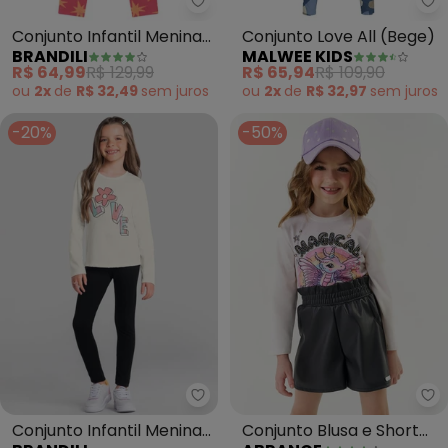
Brandili - Conjunto Infantil Meni
Ma
Conjunto Infantil Menina
Conjunto Love All (Bege)
BRANDILI
MALWEE KIDS
de Estrelas (Natural)
R$ 64,99
R$ 129,99
R$ 65,94
R$ 109,90
ou
2x
de
R$ 32,49
sem
juros
ou
2x
de
R$ 32,97
sem
juros
-20%
-50%
Brandili - Conjunto Infantil Meni
Ab
Conjunto Infantil Menina
Conjunto Blusa e Short