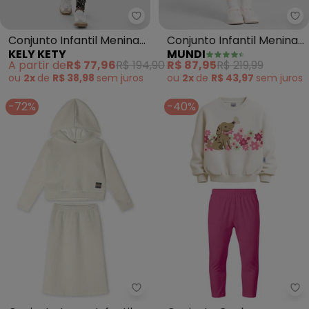
Kely Kety - Conjunto Infantil Me
Mu
Conjunto Infantil Menina
Conjunto Infantil Menina
KELY KETY
MUNDI
Blusão e Legging Floral
de Corações (Natural)
A partir de
R$ 77,96
R$ 194,90
R$ 87,95
R$ 219,99
(Bege)
ou
2x
de
R$ 38,98
sem
juros
ou
2x
de
R$ 43,97
sem
juros
-72%
-40%
Marisol - Conjunto Longo Infanti
Ma