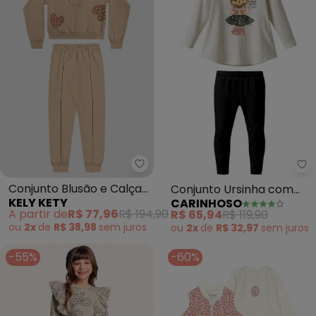
Kely Kety - Conjunto Blusão e 
Ca
Conjunto Blusão e Calça
Conjunto Ursinha com
KELY KETY
CARINHOSO
em Moletom (Bege)
Pérolas (Off White)
A partir de
R$ 77,96
R$ 194,90
R$ 65,94
R$ 119,90
ou
2x
de
R$ 38,98
sem
juros
ou
2x
de
R$ 32,97
sem
juros
-55%
-60%