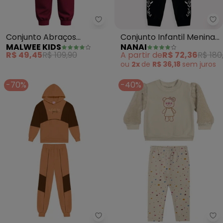
Malwee Kids - Conjunto Abraç
Na
Conjunto Abraços
Conjunto Infantil Menina
MALWEE KIDS
NANAI
Quentinhos em Moletom
Lettering (Off White)
R$ 49,45
R$ 109,90
A partir de
R$ 72,36
R$ 180
(Bege)
ou
2x
de
R$ 36,18
sem
juros
-70%
-40%
Duduka - Conjunto Infantil Mol
El