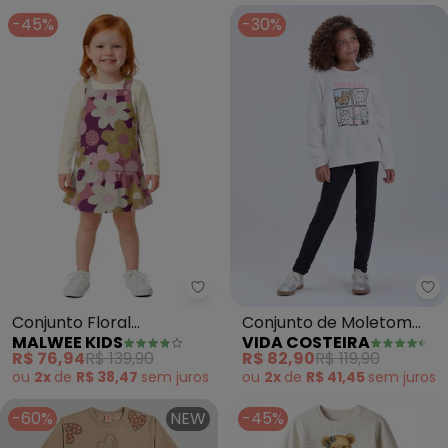
-45%
-30%
Malwee Kids - Conjunto Floral T
Vi
Conjunto Floral
Conjunto de Moletom
MALWEE KIDS
VIDA COSTEIRA
Texturizado (Bege)
Gatinho Swetie (Off
R$ 76,94
R$ 139,90
R$ 82,90
R$ 119,90
White)
ou
2x
de
R$ 38,47
sem
juros
ou
2x
de
R$ 41,45
sem
juros
-60%
NEW
-45%