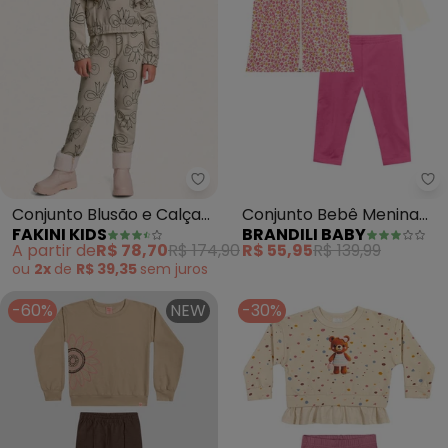
Fakini Kids - Conjunto Blusão e 
Br
Conjunto Blusão e Calça
Conjunto Bebê Menina
FAKINI KIDS
BRANDILI BABY
(Bege)
Floral(Bege)
A partir de
R$ 78,70
R$ 174,90
R$ 55,95
R$ 139,99
ou
2x
de
R$ 39,35
sem
juros
-60%
NEW
-30%