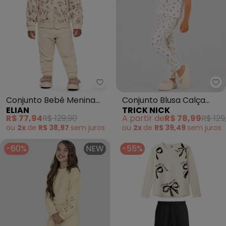
Elian - Conjunto Bebê Menina 
Tr
Conjunto Bebê Menina
Conjunto Blusa Calça
ELIAN
TRICK NICK
com Capuz Coelhinhos
Infantil Estampado
R$ 77,94
R$ 129,90
A partir de
R$ 78,99
R$ 129
(Bege)
(Bege)
ou
2x
de
R$ 38,97
sem
juros
ou
2x
de
R$ 39,49
sem
juros
-60%
NEW
-55%