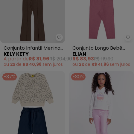
Kely Kety - Conjunto Infantil 
El
Conjunto Infantil Menina
Conjunto Longo Bebê
KELY KETY
ELIAN
Blusão com Estampa e
Menina Ursinha (Bege)
A partir de
R$ 81,96
R$ 204,90
R$ 83,93
R$ 119,90
Calça (Bege)
ou
2x
de
R$ 40,98
sem
juros
ou
2x
de
R$ 41,96
sem
juros
-37%
-30%