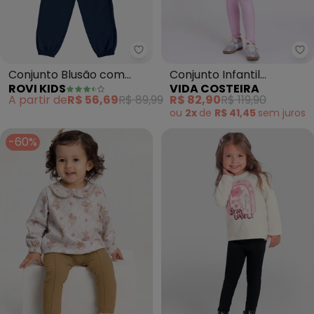
Rovi Kids - Conjunto Blusão co
Vi
Conjunto Blusão com
Conjunto Infantil
ROVI KIDS
VIDA COSTEIRA
Calça Feminino (Bege)
Cropped no Bad Days
A partir de
R$ 56,69
R$ 89,99
R$ 82,90
R$ 119,90
(Off-White)
ou
2x
de
R$ 41,45
sem
juros
-60%