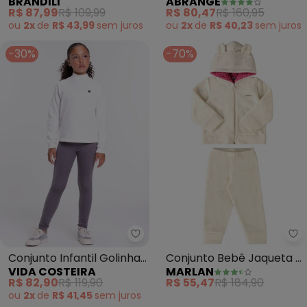
BRANDILI
ABRANGE
Floral (Natural)
(Natural)
R$ 87,99
R$ 109,99
R$ 80,47
R$ 160,95
ou
2x
de
R$ 43,99
sem
juros
ou
2x
de
R$ 40,23
sem
juros
-30%
-70%
Vida Costeira - Conjunto Infant
Ma
Conjunto Infantil Golinha
Conjunto Bebê Jaqueta e
VIDA COSTEIRA
MARLAN
com Pingente (Off-
Calça Boucle Liso (Bege)
R$ 82,90
R$ 119,90
R$ 55,47
R$ 184,90
White)
ou
2x
de
R$ 41,45
sem
juros