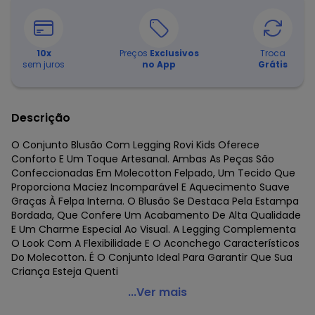
10
x
Preços
Exclusivos
Troca
sem juros
no App
Grátis
Descrição
O Conjunto Blusão Com Legging Rovi Kids Oferece
Conforto E Um Toque Artesanal. Ambas As Peças São
Confeccionadas Em Molecotton Felpado, Um Tecido Que
Proporciona Maciez Incomparável E Aquecimento Suave
Graças À Felpa Interna. O Blusão Se Destaca Pela Estampa
Bordada, Que Confere Um Acabamento De Alta Qualidade
E Um Charme Especial Ao Visual. A Legging Complementa
O Look Com A Flexibilidade E O Aconchego Característicos
Do Molecotton. É O Conjunto Ideal Para Garantir Que Sua
Criança Esteja Quenti
Rovi Kids - Conjunto Blusão com Legging Molecotton
...Ver mais
Bege