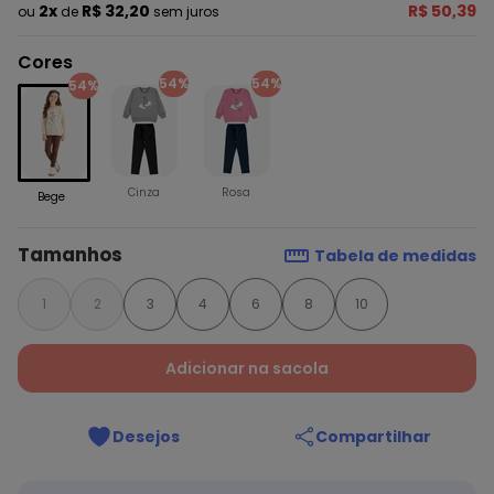
2x
R$ 32,20
R$ 50,39
ou
de
sem juros
Cores
54%
54%
54%
Cinza
Rosa
Bege
Tamanhos
Tabela de medidas
1
2
3
4
6
8
10
Adicionar na sacola
Desejos
Compartilhar