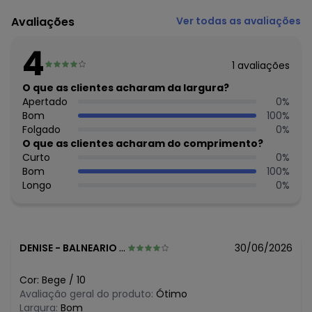
Código do produto: 8425605
Avaliações
Ver todas as avaliações
Fornecedor: ROVITEX IND E COM DE MALHAS LTDA / CNPJ
79.233.672/0010-98
4
Feito: Brasil
1
avaliações
Cuidados para conservação do produto: Lavar à mão.
Não usar alvejante.
O que as clientes acharam da largura?
Não usar secadora.
Apertado
0
%
Secar na sombra.
Bom
100
%
Passar temperatura mínima.
Folgado
0
%
Não lavar a seco.
O que as clientes acharam do comprimento?
Tecido: Molecotton
Curto
0
%
Composição: Calca Peca Total 95% Algodao 5% Elastano
Bom
100
%
Longo
0
%
Histórico de preços
O preço apresentado abaixo é o menor oferecido em
algum dia do mês, para o menor tamanho disponível.
N/D*
agosto/2026
DENISE
-
BALNEARIO CAMBORIU - SC
30/06/2026
R$ 82,49
julho/2026
R$ 69,99
junho/2026
Cor:
Bege
/
10
R$ 98,99
maio/2026
Avaliação geral do produto:
Ótimo
N/D*
abril/2026
Largura:
Bom