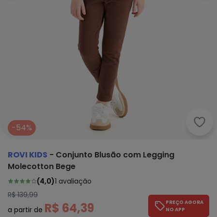
Rovi
-54%
ROVI KIDS
-
Conjunto Blusão com Legging
Molecotton Bege
(
4,0
)
1
avaliação
R$ 139,99
PREÇO AGORA
R$ 64,39
a partir de
NO APP