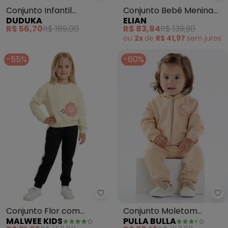
Conjunto Infantil
Conjunto Bebê Menina
DUDUKA
ELIAN
Moletom (Bege)
Peluciado Ursinha (Bege)
R$ 56,70
R$ 189,00
R$ 83,94
R$ 139,90
ou
2x
de
R$ 41,97
sem
juros
-55%
-60%
Malwee Kids - Conjunto Flor c
Pu
Conjunto Flor com
Conjunto Moletom
MALWEE KIDS
PULLA BULLA
Bordado (Bege)
(Bege)