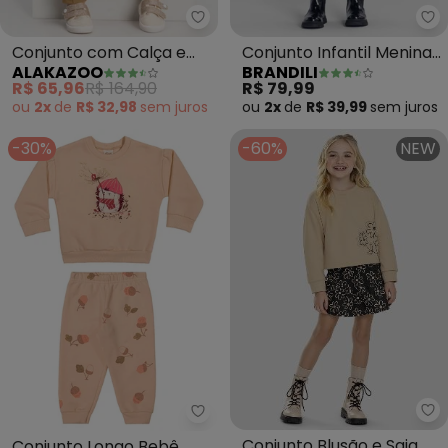
Alakazoo - Conjunto com Calça
Br
Conjunto com Calça e
Conjunto Infantil Menina
ALAKAZOO
BRANDILI
Blusão Estampado
Florido (Azul)
R$ 65,96
R$ 164,90
R$ 79,99
(Bege)
ou
2x
de
R$ 32,98
sem
juros
ou
2x
de
R$ 39,99
sem
juros
-30%
-60%
NEW
Ke
Elian - Conjunto Longo Bebê Me
Conjunto Blusão e Saia
Conjunto Longo Bebê