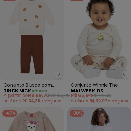
Trick Nick - Conjunto Blusao c
Ma
Conjunto Blusao com
Conjunto Winnie The
TRICK NICK
MALWEE KIDS
Legging (Bege)
Pooh® em Cotton (Off
A partir de
R$ 69,70
R$ 159,99
R$ 65,94
R$ 119,90
White)
ou
2x
de
R$ 34,85
sem
juros
ou
2x
de
R$ 32,97
sem
juros
-40%
-30%