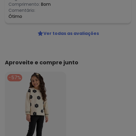
N/D*
março/2026
Comprimento:
Bom
N/D*
fevereiro/2026
Comentário:
Ótimo
Ver todas as avaliações
Aproveite e compre junto
-57%