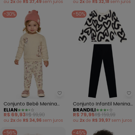
ou
2x
de
R$ 37,49
sem
juros
ou
2x
de
R$ 32,18
sem
juros
-30%
-50%
Elian - Conjunto Bebê Menina 
Br
Conjunto Bebê Menina
Conjunto Infantil Menina
ELIAN
BRANDILI
Moletom Coelhinhos
de Corações (Natural)
R$ 69,93
R$ 99,90
R$ 79,95
R$ 159,99
(Bege)
ou
2x
de
R$ 34,96
sem
juros
ou
2x
de
R$ 39,97
sem
juros
-56%
-45%