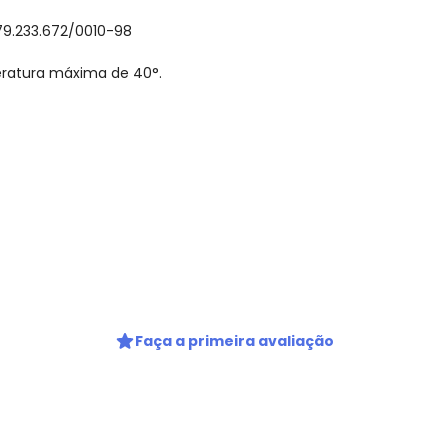
79.233.672/0010-98
eratura máxima de 40°.
gum dia do mês, para o menor tamanho disponível.
Faça a primeira avaliação