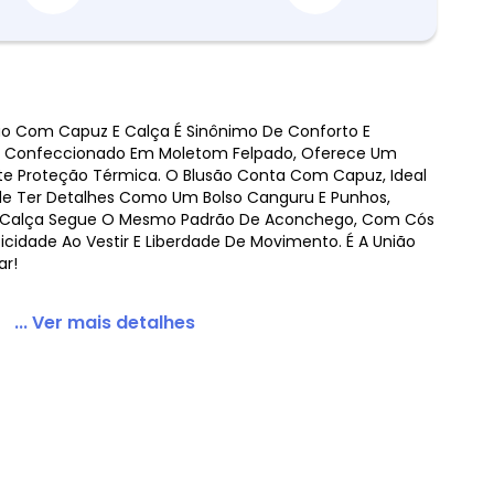
são Com Capuz E Calça É Sinônimo De Conforto E
. Confeccionado Em Moletom Felpado, Oferece Um
uz e Calça Moletom Preto
te Proteção Térmica. O Blusão Conta Com Capuz, Ideal
ode Ter Detalhes Como Um Bolso Canguru E Punhos,
. A Calça Segue O Mesmo Padrão De Aconchego, Com Cós
ticidade Ao Vestir E Liberdade De Movimento. É A União
ar!
... Ver mais detalhes