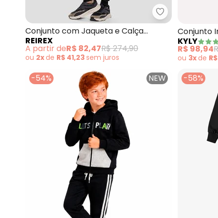
Reirex - Conju
Conjunto com Jaqueta e Calça
Conjunto I
REIREX
KYLY
(Preto)
(Preto)
A partir de
R$ 82,47
R$ 274,90
R$ 98,94
R
ou
2x
de
R$ 41,23
sem
juros
ou
3x
de
R$
-54%
NEW
-58%