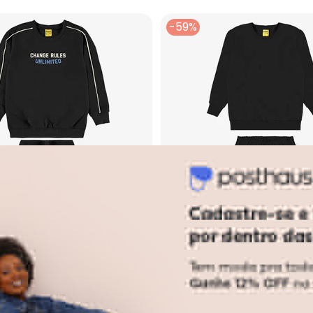
-59%
- Conjunto de Moletom Colegial Va com Capuz (Preto)
Rovi Kids - Conjunto Blusão co