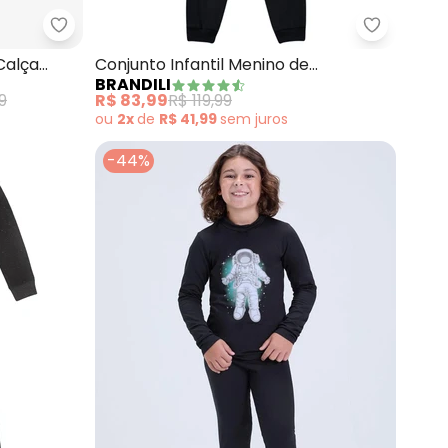
ettering (Preto)
Rovi Kids - Conjunto Jaqueta Capuz e Calça Mole
Brandili 
Calça
Conjunto Infantil Menino de
BRANDILI
Dinossauro (Preto)
9
R$ 83,99
R$ 119,99
ou
2x
de
R$ 41,99
sem
juros
-44%