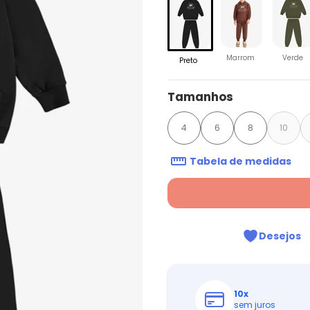
Marrom
Verde
Preto
Tamanhos
4
6
8
10
Tabela de medidas
Desejos
10
x
sem juros