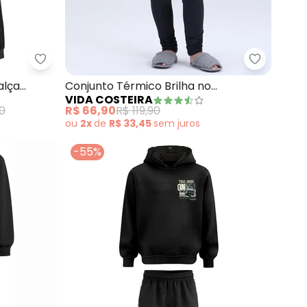
m Calça Moletom (Preto)
Guloseima - Conjunto Infantil Blusão e Calça (Pre
alça
Conjunto Térmico Brilha no
VIDA COSTEIRA
Astronauta (Preto)
90
R$ 66,90
R$ 119,90
ou
2x
de
R$ 33,45
sem
juros
-55%