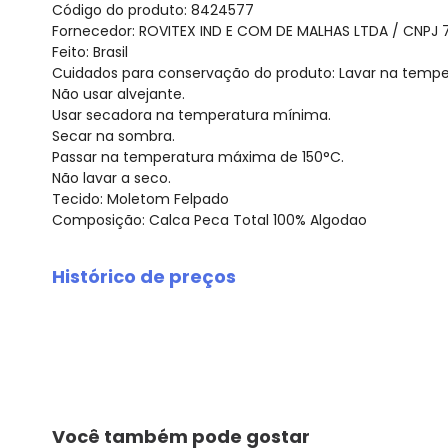
Código do produto: 8424577
Fornecedor: ROVITEX IND E COM DE MALHAS LTDA / CNPJ 
Feito: Brasil
Cuidados para conservação do produto: Lavar na temp
Não usar alvejante.
Usar secadora na temperatura mínima.
Secar na sombra.
Passar na temperatura máxima de 150°C.
Não lavar a seco.
Tecido: Moletom Felpado
Composição: Calca Peca Total 100% Algodao
Histórico de preços
O preço apresentado abaixo é o menor oferecido em al
agosto/2026
julho/2026
junho/2026
maio/2026
abril/2026
Você também pode gostar