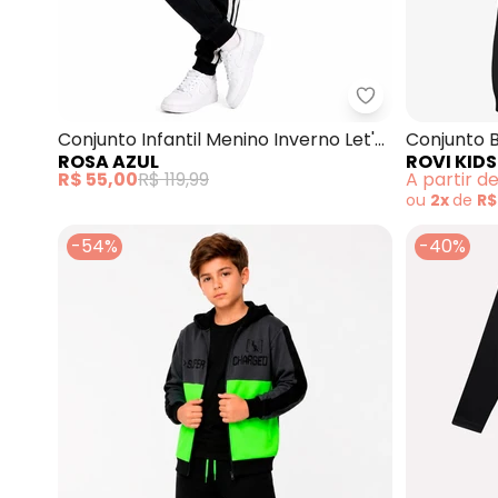
Rosa Azul - Con
Conjunto Infantil Menino Inverno Let'S
Conjunto 
ROSA AZUL
ROVI KIDS
Play Preto
(Preto)
R$ 55,00
R$ 119,99
A partir d
ou
2x
de
R$
-54%
-40%