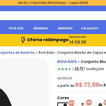
Até 10x + Frete Grátis R$249 Brasil - cupom 8DO8
PLUS SIZE
MENINAS
MENINOS
CALÇADOS
Termina em:
Oferta relâmpago
14:
59:
37
njuntos de Inverno
Rovi Kids - Conjunto Blusão de Capuz
ROVI KIDS
-
Conjunto Bl
(
3,7
)
7
avaliações
R$ 189,99
R$ 77,89
2
ou
a partir de
Cores
59%
5
59%