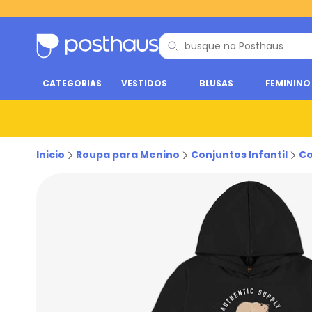
CATEGORIAS
VESTIDOS
BLUSAS
FEMININO
Inicio
Roupa para Menino
Conjuntos Infantil
Co