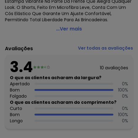
Estampa Vibrante Na Parte Da Frente Que Alegra Qualquer
Look. O Shorts, Feito Em Microfibra Leve, Conta Com Um
Cós Elástico Que Garante Um Ajuste Confortável,
Permitindo Total Liberdade Para As Brincadeiras.
Rovi Kids - Conjunto Regata com Shorts Rosa
...Ver mais
Código do produto: 7694713
Fornecedor: ROVITEX IND E COM DE MALHAS LTDA / CNPJ
Avaliações
Ver todas as avaliações
79.233.672/0010-98
Feito: Brasil
3.4
Cuidados para conservação do produto: Lavar na
10
avaliações
temperatura mínima de 30° - Não usar alvejante - Não
usar secadora - Secar na sombra - Não passar - Não lavar
O que as clientes acharam da largura?
a seco
Apertado
0
%
Tecido: Tactel
Bom
100
%
Composição: Shorts peca total 100% poliester - regata
Folgado
0
%
peca total 100% algodao
O que as clientes acharam do comprimento?
Curto
0
%
Histórico de preços
Bom
100
%
Longo
0
%
O preço apresentado abaixo é o menor oferecido em
algum dia do mês, para o menor tamanho disponível.
N/D*
agosto/2026