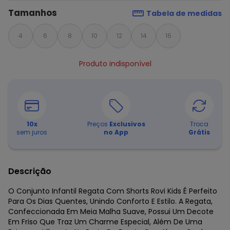
Tamanhos
Tabela de medidas
4
6
8
10
12
14
16
Produto indisponível
10
x
Preços
Exclusivos
Troca
sem juros
no App
Grátis
Descrição
O Conjunto Infantil Regata Com Shorts Rovi Kids É Perfeito
Para Os Dias Quentes, Unindo Conforto E Estilo. A Regata,
Confeccionada Em Meia Malha Suave, Possui Um Decote
Em Friso Que Traz Um Charme Especial, Além De Uma