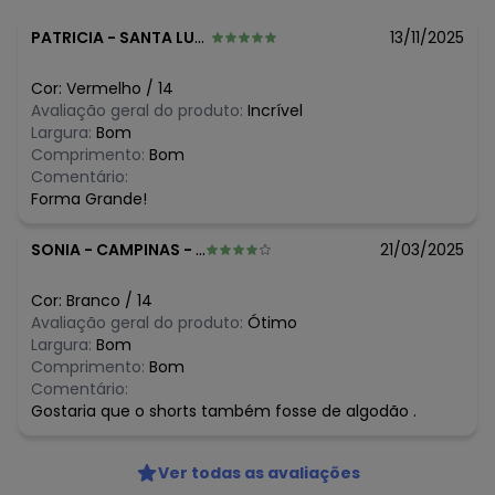
N/D*
julho/2026
N/D*
junho/2026
PATRICIA
-
SANTA LUZIA - MG
13/11/2025
N/D*
maio/2026
N/D*
abril/2026
Cor:
Vermelho
/
14
N/D*
março/2026
Avaliação geral do produto:
Incrível
N/D*
fevereiro/2026
Largura:
Bom
Comprimento:
Bom
Comentário:
Forma Grande!
SONIA
-
CAMPINAS - SP
21/03/2025
Cor:
Branco
/
14
Avaliação geral do produto:
Ótimo
Largura:
Bom
Comprimento:
Bom
Comentário:
Gostaria que o shorts também fosse de algodão .
Ver todas as avaliações