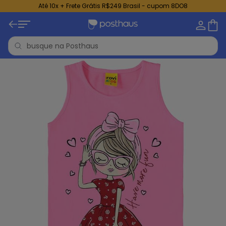
Até 10x + Frete Grátis R$249 Brasil - cupom 8DO8