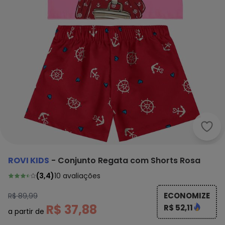
Rovi
ROVI KIDS
-
Conjunto Regata com Shorts Rosa
(
3,4
)
10
avaliações
ECONOMIZE
R$ 89,99
R$ 37,88
R$ 52,11
a partir de