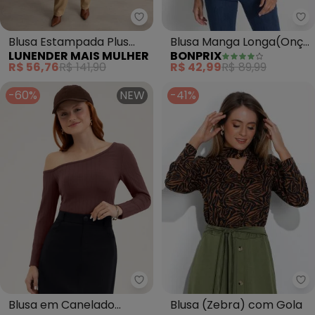
bo
Lunender Mais Mulher - Blusa E
Blusa Manga Longa(Onça
Blusa Estampada Plus
BONPRIX
LUNENDER MAIS MULHER
Marrom)
Size (Marrom)
R$ 42,99
R$ 89,99
R$ 56,76
R$ 141,90
-60%
NEW
-41%
Ro
Blusa (Zebra) com Gola
Blusa em Canelado