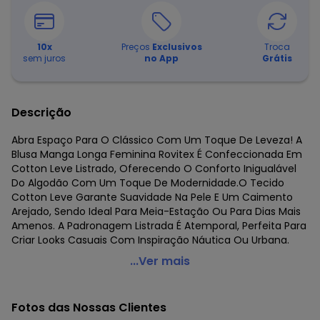
10
x
Preços
Exclusivos
Troca
sem juros
no App
Grátis
Descrição
Abra Espaço Para O Clássico Com Um Toque De Leveza! A
Blusa Manga Longa Feminina Rovitex É Confeccionada Em
Cotton Leve Listrado, Oferecendo O Conforto Inigualável
Do Algodão Com Um Toque De Modernidade.O Tecido
Cotton Leve Garante Suavidade Na Pele E Um Caimento
Arejado, Sendo Ideal Para Meia-Estação Ou Para Dias Mais
Amenos. A Padronagem Listrada É Atemporal, Perfeita Para
Criar Looks Casuais Com Inspiração Náutica Ou Urbana.
Rovitex - Blusa Manga Longa Listrada Básica Marrom
...Ver mais
Código do produto: 8474638
Fornecedor: ROVITEX IND E COM DE MALHAS LTDA / CNPJ
Fotos das Nossas Clientes
79.233.672/0010-98