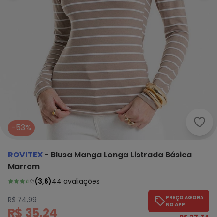
Rovi
-53%
ROVITEX
-
Blusa Manga Longa Listrada Básica
Marrom
(
3,6
)
44
avaliações
PREÇO AGORA
R$ 74,99
NO APP
R$ 35,24