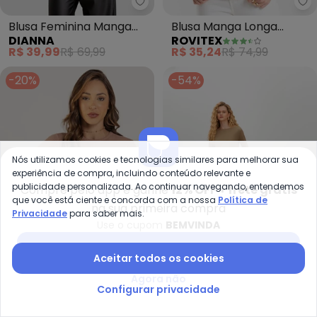
Dianna - Blusa Feminina Manga
Ro
Blusa Feminina Manga
Blusa Manga Longa
DIANNA
ROVITEX
Única em Tricoline
Listrada Básica (Marrom)
R$ 39,99
R$ 69,99
R$ 35,24
R$ 74,99
(Marrom)
-20%
-54%
Nós utilizamos cookies e tecnologias similares para melhorar sua
experiência de compra, incluindo conteúdo relevante e
publicidade personalizada. Ao continuar navegando, entendemos
Compre pelo app e ganhe
12% OFF + frete grátis
que você está ciente e concorda com a nossa
Política de
na sua primeira compra
Privacidade
para saber mais.
Use o cupom
BEMVINDA
Baixar app Posthaus
Aceitar todos os cookies
Just Basic - Blusa Feminina em
Es
Agora não
Configurar privacidade
Blusa Feminina em
Blusa Feminina em Malha
JUST BASIC
ESSENDI
Ribana (Marrom)
(Marrom)
R$ 55,92
R$ 69,90
R$ 49,95
R$ 109,99