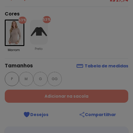
R$ 27,74
Cores
53%
53%
Preto
Marrom
Tamanhos
Tabela de medidas
P
M
G
GG
Adicionar na sacola
Desejos
Compartilhar