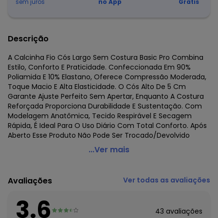
sem juros
no App
Grátis
Descrição
A Calcinha Fio Cós Largo Sem Costura Basic Pro Combina
Estilo, Conforto E Praticidade. Confeccionada Em 90%
Poliamida E 10% Elastano, Oferece Compressão Moderada,
Toque Macio E Alta Elasticidade. O Cós Alto De 5 Cm
Garante Ajuste Perfeito Sem Apertar, Enquanto A Costura
Reforçada Proporciona Durabilidade E Sustentação. Com
Modelagem Anatômica, Tecido Respirável E Secagem
Rápida, É Ideal Para O Uso Diário Com Total Conforto. Após
Aberto Esse Produto Não Pode Ser Trocado/Devolvido
Rovitex - Calcinha Cós Largo sem Costura Basic Pro
...Ver mais
Preto
Código do produto: 8017420
Avaliações
Ver todas as avaliações
Fornecedor: ROVITEX IND E COM DE MALHAS LTDA / CNPJ
79.233.672/0010-98
3.6
Feito: China
43
avaliações
Cuidados para conservação do produto: Lavagem a mão