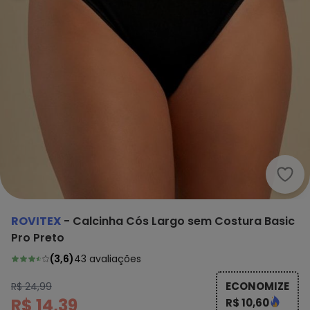
Rovi
ROVITEX
-
Calcinha Cós Largo sem Costura Basic
Pro Preto
(
3,6
)
43
avaliações
ECONOMIZE
R$ 24,99
R$ 14,39
R$ 10,60