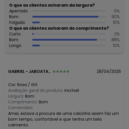
Não alvejar
O que as clientes acharam da largura?
Não secar e tambor
Apertado
0
%
Secar a sombra
Bom
90
%
Não passar
Folgado
10
%
Não limpar a seco
O que as clientes acharam do comprimento?
Tecido: Poliamida E Elastano
Curto
2
%
Composição: 90% Poliamida E 10% Elastano
Bom
88
%
Longo
10
%
Histórico de preços
O preço apresentado abaixo é o menor oferecido em
algum dia do mês, para o menor tamanho disponível.
R$ 14,39
agosto/2026
GABRIEL
-
JABOATAO DOS GUARARAPES - PE
28/04/2026
R$ 14,39
julho/2026
R$ 14,39
junho/2026
Cor:
Rosa
/
GG
N/D*
maio/2026
Avaliação geral do produto:
Incrível
R$ 14,39
abril/2026
Largura:
Bom
R$ 14,39
março/2026
Comprimento:
Bom
R$ 14,39
fevereiro/2026
Comentário:
Amei, estava a procura de uma calcinha assim faz um
bom tempo, confortável e que tenha um belo
caimento.