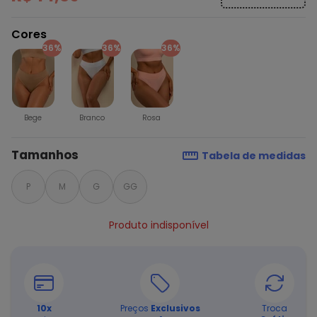
Cores
36%
36%
36%
Bege
Branco
Rosa
Tamanhos
Tabela de medidas
P
M
G
GG
Produto indisponível
10
x
Preços
Exclusivos
Troca