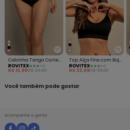
Rovitex - Calcinha Tanga Corte 
Rovit
Calcinha Tanga Corte
Top Alça Fina com Bojo
ROVITEX
ROVITEX
a Laser Basic Pro Preto
Removível Basic Pro
R$ 15,99
R$ 24,99
R$ 33,99
R$ 59,99
Preto
Você também pode gostar
Acompanhe a gente