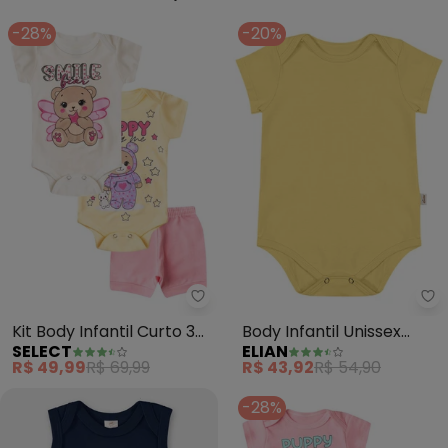
-28%
-20%
Select - Kit Body Infantil Curto
El
Kit Body Infantil Curto 3
Body Infantil Unissex
SELECT
ELIAN
Peças (Bege)
Básico Elian (Amarelo)
R$ 49,99
R$ 69,99
R$ 43,92
R$ 54,90
-28%