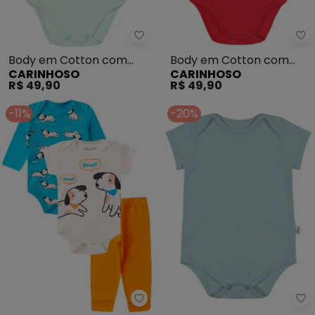
Carinhoso - Body em Cotton c
Ca
Body em Cotton com
Body em Cotton com
CARINHOSO
CARINHOSO
Babados (Verde Água)
Babados (Vermelho)
R$ 49,90
R$ 49,90
-11%
-20%
Rovitex - Kit Body Infantil Long
El