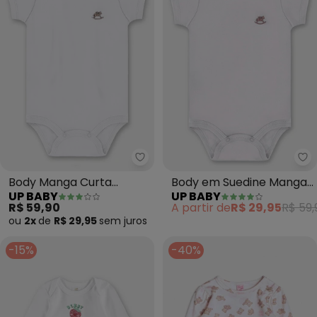
Up Baby - Body Manga Curta Un
Up
Body Manga Curta
Body em Suedine Manga
UP BABY
UP BABY
Unissex Suedine (Branco)
Curta (Branco)
R$ 59,90
A partir de
R$ 29,95
R$ 59,
ou
2x
de
R$ 29,95
sem
juros
-15%
-40%