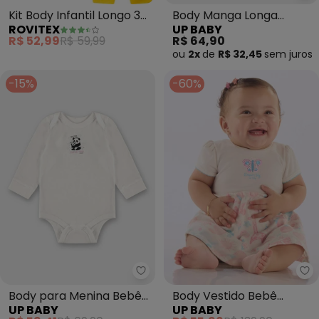
Kit Body Infantil Longo 3
Body Manga Longa
ROVITEX
UP BABY
Peças Kappes (Branco)
Unissex Suedine (Branco)
R$ 52,99
R$ 59,99
R$ 64,90
ou
2x
de
R$ 32,45
sem
juros
-15%
-60%
Up Baby - Body para Menina B
Up
Body para Menina Bebê
Body Vestido Bebê
UP BABY
UP BABY
Manga Longa Branco
Manga Curta (Branco)