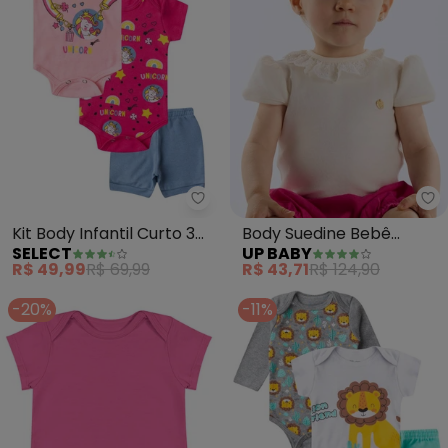
Select - Kit Body Infantil Curto 
Up
Kit Body Infantil Curto 3
Body Suedine Bebê
SELECT
UP BABY
Peças (Rosa)
Menina (Bege)
R$ 49,99
R$ 69,99
R$ 43,71
R$ 124,90
-20%
-11%