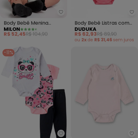
Milon - Body Bebê Menina Borda
Body Bebê Menina
Body Bebê Listras com
MILON
DUDUKA
Bordado (Off White)
Saia Sobreposta (Rosa)
R$ 52,45
R$ 104,90
R$ 62,93
R$ 89,90
ou
2x
de
R$ 31,46
sem
juros
-11%
Rovitex - Kit Body Infantil Long
Up