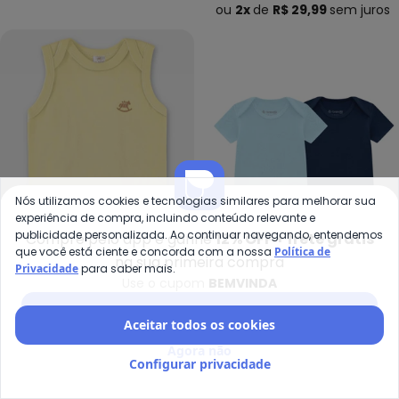
ou
2x
de
R$ 29,99
sem
juros
Nós utilizamos cookies e tecnologias similares para melhorar sua
experiência de compra, incluindo conteúdo relevante e
publicidade personalizada. Ao continuar navegando, entendemos
Compre pelo app e ganhe
12% OFF + frete grátis
que você está ciente e concorda com a nossa
Política de
na sua primeira compra
Privacidade
para saber mais.
Use o cupom
BEMVINDA
Up Baby - Body Regata Suedine
Br
Body Regata Suedine
Kit de Bodies Bebê
Baixar app Posthaus
Aceitar todos os cookies
UP BABY
BRANDILI
Unissex Bebê (Amarelo)
Unissex (Azul)
R$ 59,90
R$ 69,99
Agora não
ou
2x
de
R$ 29,95
sem
juros
ou
2x
de
R$ 34,99
sem
juros
Configurar privacidade
-15%
-15%