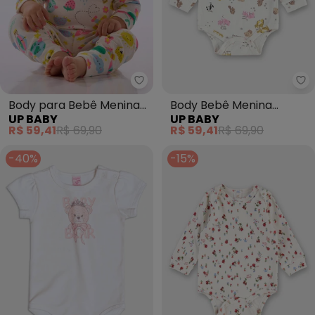
Up Baby - Body para Bebê Men
Up
Body para Bebê Menina
Body Bebê Menina
UP BABY
UP BABY
Estampado Branco
Animais Branco
R$ 59,41
R$ 69,90
R$ 59,41
R$ 69,90
-40%
-15%