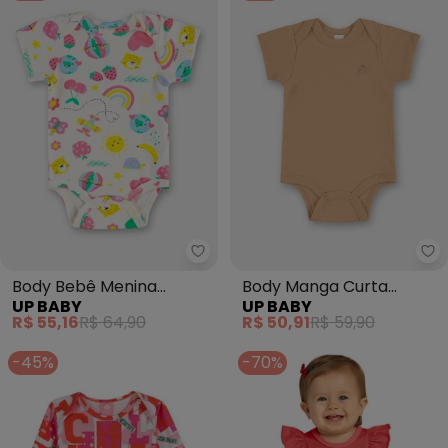
Up Baby - Body Bebê Menina S
Up
Body Bebê Menina
Body Manga Curta
UP BABY
UP BABY
Suedine Estampado
Unissex para Bebê Bege
R$ 55,16
R$ 64,90
R$ 50,91
R$ 59,90
-45%
-70%