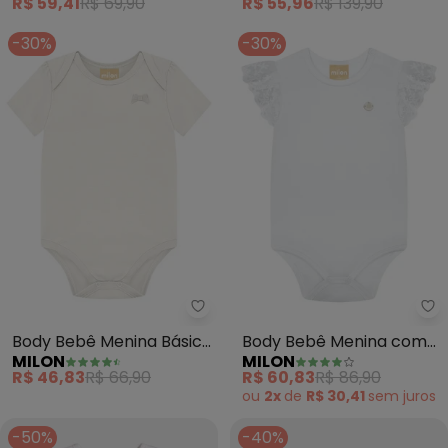
R$ 59,41
R$ 69,90
R$ 55,96
R$ 139,90
-30%
-30%
Milon - Body Bebê Menina Básic
Mi
Body Bebê Menina Básico
Body Bebê Menina com
MILON
MILON
(Off White)
Renda (Branco)
R$ 46,83
R$ 66,90
R$ 60,83
R$ 86,90
ou
2x
de
R$ 30,41
sem
juros
-50%
-40%