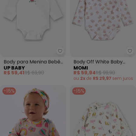
Up Baby - Body para Menina B
Mo
Body para Menina Bebê
Body Off White Baby
UP BABY
MOMI
Manga Longa Branco
Bear (Branco)
R$ 59,41
R$ 69,90
R$ 59,94
R$ 99,90
ou
2x
de
R$ 29,97
sem
juros
-15%
-15%