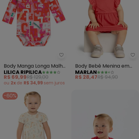
Lilica Ripilica - Body Manga Lo
Ma
Body Manga Longa Malha
Body Bebê Menina em
LILICA RIPILICA
MARLAN
Menina Lilica (Vermelho)
Cotton Bee Honey
R$ 69,99
R$ 129,00
R$ 28,47
R$ 94,90
(Vermelho)
ou
2x
de
R$ 34,99
sem
juros
-60%