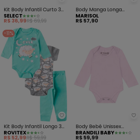
Select - Kit Body Infantil Curto 
Ma
Kit Body Infantil Curto 3
Body Manga Longa
SELECT
MARISOL
Peças (Rosa)
Marisol (Rosa)
R$ 36,99
R$ 69,99
R$ 57,90
-11%
Rovitex - Kit Body Infantil Lon
Br
Kit Body Infantil Longo 3
Body Bebê Unissex
ROVITEX
BRANDILI BABY
Peças Kappes (Verde)
(Rosa)
R$ 52,99
R$ 59,99
R$ 59,99