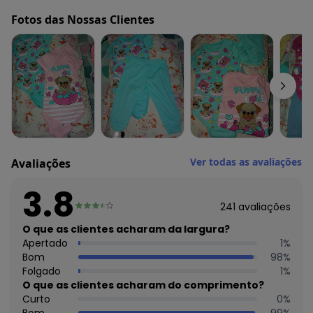
Fornecedor: ROVITEX IND E COM DE MALHAS LTDA / CNPJ
Fotos das Nossas Clientes
79.233.672/0010-98
Feito: Brasil
Cuidados para conservação do produto: Lavagem a mão
Não alvejar
Não secar e tambor
Secar a sombra
Não passar
Não limpar a seco
Tecido: Algodão
Composição: 100% Algodão
Ver todas as avaliações
Avaliações
3.8
241
avaliações
O que as clientes acharam da largura?
Apertado
1
%
Bom
98
%
Folgado
1
%
O que as clientes acharam do comprimento?
Curto
0
%