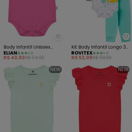
Elian - Body Infantil Unissex Bás
Ro
Body Infantil Unissex
Kit Body Infantil Longo 3
ELIAN
ROVITEX
Básico Elian (Rosa)
Peças Kappes (Cinza)
R$ 43,92
R$ 54,90
R$ 52,99
R$ 59,99
NEW
NEW