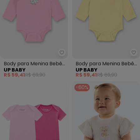
Up Baby - Body para Menina B
Up
Body para Menina Bebê
Body para Menina Bebê
UP BABY
UP BABY
Manga Longa Rosa
Manga Longa Amarelo
R$ 59,41
R$ 69,90
R$ 59,41
R$ 69,90
-60%