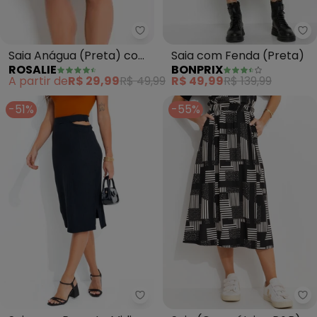
Rosalie - Saia Anágua (Preta) 
bo
Saia Anágua (Preta) com
Saia com Fenda (Preta)
ROSALIE
BONPRIX
Renda
A partir de
R$ 29,99
R$ 49,99
R$ 49,99
R$ 139,99
-51%
-55%
bonprix - Saia com Recorte Midi
bo