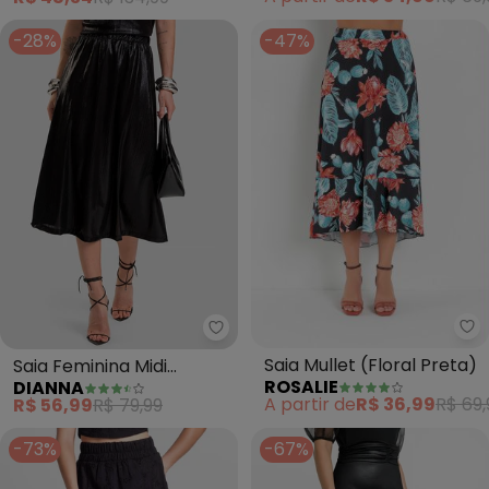
-28%
-47%
Ro
Dianna - Saia Feminina Midi Plis
Saia Mullet (Floral Preta)
Saia Feminina Midi
ROSALIE
DIANNA
Plissada (Preto)
A partir de
R$ 36,99
R$ 69,
R$ 56,99
R$ 79,99
-73%
-67%