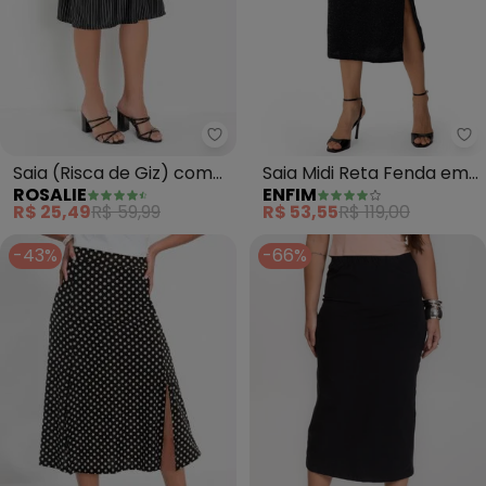
Rosalie - Saia (Risca de Giz) c
En
Saia (Risca de Giz) com
Saia Midi Reta Fenda em
ROSALIE
ENFIM
Babado
Lurex (Preto)
R$ 25,49
R$ 59,99
R$ 53,55
R$ 119,00
-43%
-66%