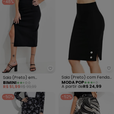
-48%
Mo
Bimini - Saia (Preto) em Bengal
Saia (Preto) com Fenda
Saia (Preto) em
MODA POP
BIMINI
Lateral
Bengaline
A partir de
R$ 24,99
R$ 51,99
R$ 99,99
-50%
-52%