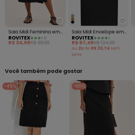
Rovitex - Saia Midi Feminina em
Rovit
Saia Midi Feminina em
Saia Midi Envelope em
ROVITEX
ROVITEX
Malhão Preto
Malhão Preto
R$ 34,99
R$ 99,99
R$ 67,49
R$ 124,99
ou
2x
de
R$ 33,74
sem
juros
Você também pode gostar
-45%
-65%