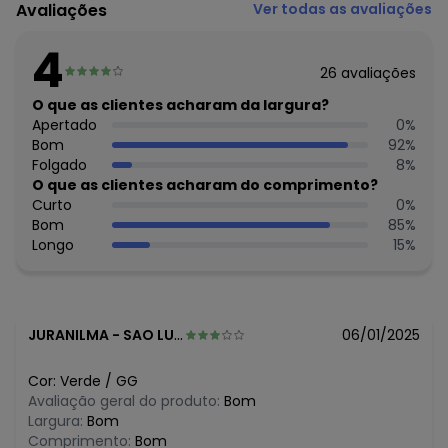
Avaliações
Ver todas as avaliações
Composição: Peca Total 4% Elastano 96% Viscose
4
Histórico de preços
26
avaliações
O preço apresentado abaixo é o menor oferecido em
O que as clientes acharam da largura?
algum dia do mês, para o menor tamanho disponível.
N/D*
Apertado
0
%
agosto/2026
R$ 34,99
Bom
92
%
julho/2026
R$ 34,99
Folgado
8
%
junho/2026
R$ 34,99
O que as clientes acharam do comprimento?
maio/2026
R$ 34,99
Curto
0
%
abril/2026
N/D*
Bom
85
%
março/2026
R$ 34,99
Longo
15
%
fevereiro/2026
JURANILMA
-
SAO LUIS - MA
06/01/2025
Cor:
Verde
/
GG
Avaliação geral do produto:
Bom
Largura:
Bom
Comprimento:
Bom