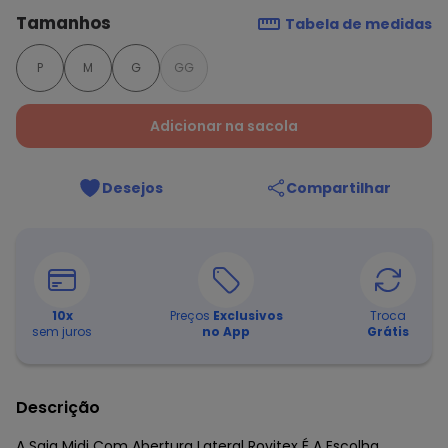
Tamanhos
Tabela de medidas
P
M
G
GG
Adicionar na sacola
Desejos
Compartilhar
10
x
Preços
Exclusivos
Troca
sem juros
no App
Grátis
Descrição
A Saia Midi Com Abertura Lateral Rovitex É A Escolha