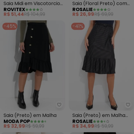
Saia (Floral Preto) com
Saia Midi em Viscotorcion
ROSALIE
ROVITEX
Babado
(Preto)
R$ 26,99
R$ 69,99
R$ 51,44
R$ 104,99
-45%
-41%
Moda Pop - Saia (Preto) em Ma
Ro
Saia (Preto) em Malha
Saia (Preto) em Malha
MODA POP
ROSALIE
Fio Tinto
R$ 32,99
R$ 59,99
R$ 34,99
R$ 59,99