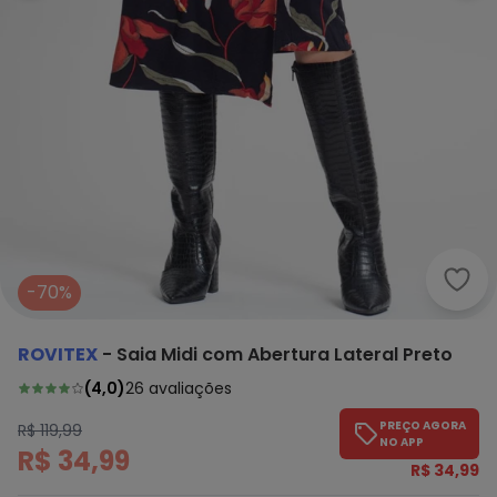
Rovi
-70%
ROVITEX
-
Saia Midi com Abertura Lateral Preto
(
4,0
)
26
avaliações
PREÇO AGORA
R$ 119,99
NO APP
R$ 34,99
R$ 34,99