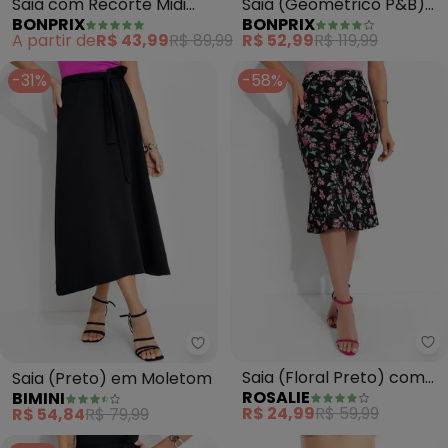
Saia com Recorte Midi
Saia (Geométrico P&B)
BONPRIX
BONPRIX
(Preta)
em Malha de Viscose
A partir de
R$ 43,99
R$ 89,99
R$ 52,99
R$ 119,99
-31%
-58%
Ro
Bimini - Saia (Preto) em Molet
Saia (Floral Preto) com
Saia (Preto) em Moletom
ROSALIE
BIMINI
Babado
R$ 24,99
R$ 59,99
R$ 54,84
R$ 79,99