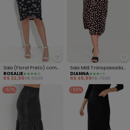
Rosalie - Saia (Floral Preto) co
Di
Saia (Floral Preto) com
Saia Midi Transpassada
ROSALIE
DIANNA
Franzido
Estampada (Preto)
R$ 32,99
R$ 59,99
R$ 49,99
R$ 79,99
-57%
-55%