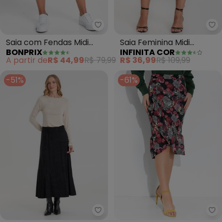
bonprix - Saia com Fendas Midi
In
Saia com Fendas Midi
Saia Feminina Midi
BONPRIX
INFINITA COR
(Poá Preto)
(Preto)
A partir de
R$ 44,99
R$ 79,99
R$ 36,99
R$ 109,99
-51%
-61%
Ro
Rovitex - Saia Midi em Viscotorc