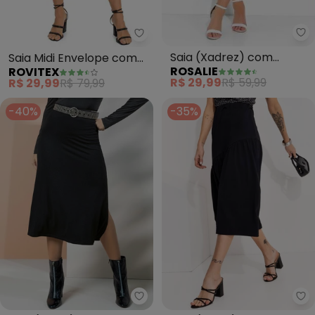
Ro
Rovitex - Saia Midi Envelope c
Saia (Xadrez) com
Saia Midi Envelope com
ROSALIE
ROVITEX
Babado
Transpasse (Preto)
R$ 29,99
R$ 59,99
R$ 29,99
R$ 79,99
-40%
-35%
Quintess - Saia (Preta) em Mal
Bi