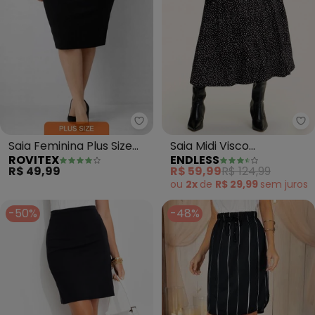
Rovitex - Saia Feminina Plus Siz
En
Saia Feminina Plus Size
Saia Midi Visco
ROVITEX
ENDLESS
em Bengaline (Preto)
Maquinetada (Preto)
R$ 49,99
R$ 59,99
R$ 124,99
ou
2x
de
R$ 29,99
sem
juros
-50%
-48%