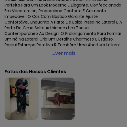
Perfeita Para Um Look Moderno E Elegante. Confeccionada
Em Viscotorcion, Proporciona Conforto E Caimento
Impecável. O Cós Com Elástico Garante Ajuste
Confortável, Enquanto A Parte De Baixo Presa Na Lateral E A
Parte De Cima Solta Adicionam Um Toque
Contemporâneo Ao Design. O Prolongamento Para Formar
Um Nó Na Lateral Cria Um Detalhe Charmoso E Estiloso.
Possui Estampa Rotativa R Também Uma Abertura Lateral.
Rovitex - Saia Midi com Abertura Lateral Preto
...Ver mais
Código do produto: 7345265
Comprimento: Midi
Fotos das Nossas Clientes
Fornecedor: ROVITEX IND E COM DE MALHAS LTDA / CNPJ
79.233.672/0010-98
Feito: Brasil
Cuidados para conservação do produto: Lavar à mão.
Não usar alvejante.
Não usar secadora.
Secar na sombra.
Passar temperatura mínima.
Não lavar a seco.
Tecido: Malha Visco Premiere