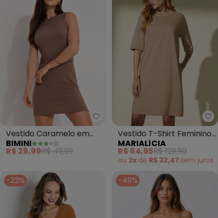
Bimini - Vestido Caramelo em 
Ma
Vestido Caramelo em
Vestido T-Shirt Feminino
BIMINI
MARIALÍCIA
Canelado
Comfy (Marrom)
R$ 29,99
R$ 49,99
R$ 64,95
R$ 129,90
ou
2x
de
R$ 32,47
sem
juros
-22%
-49%