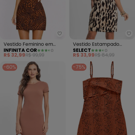
Infinita Cor - Vestido Feminino
Se
Vestido Feminino em
Vestido Estampado
INFINITA COR
SELECT
Viscotorcion (Marrom)
(Marrom)
R$ 32,99
R$ 99,99
R$ 33,99
R$ 84,99
-60%
-75%