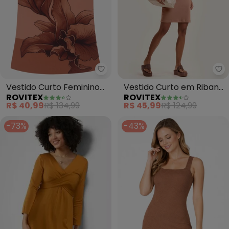
Rovitex - Vestido Curto Feminin
Ro
Vestido Curto Feminino
Vestido Curto em Ribana
ROVITEX
ROVITEX
Poly Flex (Marrom)
(Marrom)
R$ 40,99
R$ 134,99
R$ 45,99
R$ 124,99
-73%
-43%