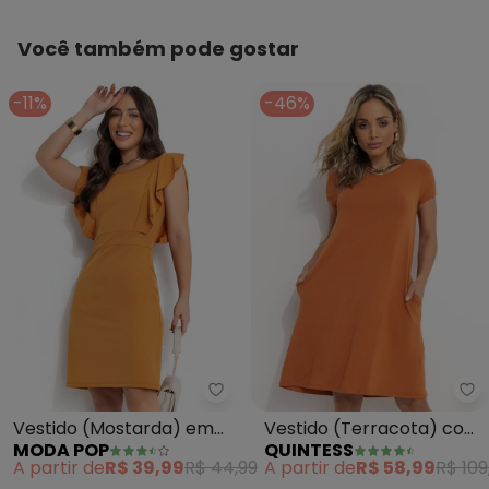
Você também pode gostar
-11%
-46%
Moda Pop - Vestido (Mostarda
Qu
Vestido (Mostarda) em
Vestido (Terracota) com
MODA POP
QUINTESS
Malha
Bolsos e Mangas Curtas
A partir de
R$ 39,99
R$ 44,99
A partir de
R$ 58,99
R$ 109