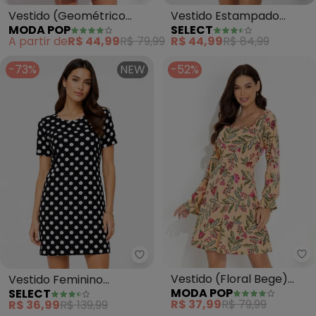
Vestido (Geométrico
Vestido Estampado
MODA POP
SELECT
Marrom) com Manga
Decote em V (Azul)
A partir de
R$ 44,99
R$ 79,99
R$ 44,99
R$ 84,99
Ampla
-73%
NEW
-52%
Mo
Select - Vestido Feminino Esta
Vestido (Floral Bege)
Vestido Feminino
MODA POP
SELECT
com Decote Quadrado
Estampado (Preto)
R$ 37,99
R$ 79,99
R$ 36,99
R$ 139,99