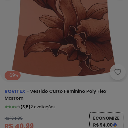
Rovi
-69%
ROVITEX
-
Vestido Curto Feminino Poly Flex
Marrom
(
3,5
)
2
avaliações
ECONOMIZE
R$ 134,99
R$ 40,99
R$ 94,00