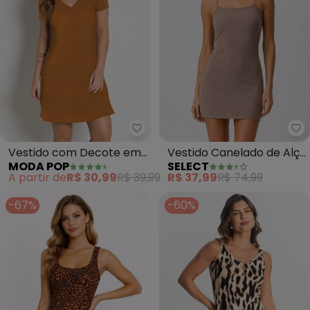
Moda Pop - Vestido com Decot
Se
Vestido com Decote em
Vestido Canelado de Alça
MODA POP
SELECT
V (Caramelo)
(Marrom)
A partir de
R$ 30,99
R$ 39,99
R$ 37,99
R$ 74,99
-67%
-60%