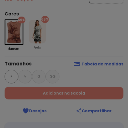
Cores
69%
69%
Preto
Marrom
Tamanhos
Tabela de medidas
P
M
G
GG
Adicionar na sacola
Desejos
Compartilhar