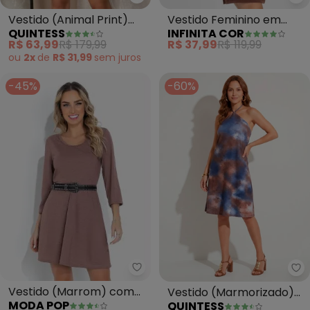
Quintess - Vestido (Animal Pri
In
Vestido (Animal Print)
Vestido Feminino em
QUINTESS
INFINITA COR
em Crepe Plano
Ribana Canelada
R$ 63,99
R$ 179,99
R$ 37,99
R$ 119,99
(Marrom)
ou
2x
de
R$ 31,99
sem
juros
-45%
-60%
Moda Pop - Vestido (Marrom) 
Qu
Vestido (Marrom) com
Vestido (Marmorizado)
MODA POP
QUINTESS
Mangas Longas
em Malha Fria