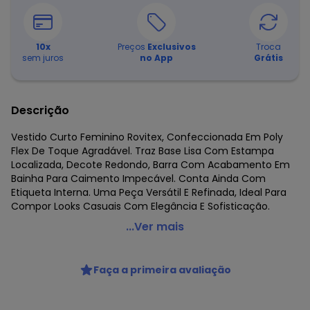
10
x
Preços
Exclusivos
Troca
sem juros
no App
Grátis
Descrição
Vestido Curto Feminino Rovitex, Confeccionada Em Poly
Flex De Toque Agradável. Traz Base Lisa Com Estampa
Localizada, Decote Redondo, Barra Com Acabamento Em
Bainha Para Caimento Impecável. Conta Ainda Com
Etiqueta Interna. Uma Peça Versátil E Refinada, Ideal Para
Compor Looks Casuais Com Elegância E Sofisticação.
Rovitex - Vestido Curto Feminino Poly Flex Marrom
...Ver mais
Código do produto: 8321385
Fornecedor: ROVITEX IND E COM DE MALHAS LTDA / CNPJ
Faça a primeira avaliação
79.233.672/0010-98
Feito: Brasil
Cuidados para conservação do produto: Lavar na