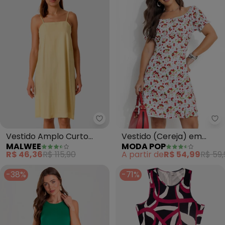
Malwee - Vestido Amplo Curto 
Mo
Vestido Amplo Curto
Vestido (Cereja) em
MALWEE
MODA POP
(Amarelo Claro)
Jersey Acetinado
R$ 46,36
R$ 115,90
A partir de
R$ 54,99
R$ 59,
-38%
-71%