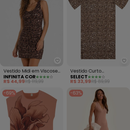
Se
Vestido Midi em Viscose
Vestido Curto
INFINITA COR
SELECT
Creponada (Marrom)
Estampado Feminino
R$ 44,99
R$ 119,99
R$ 33,99
R$ 89,99
(Marrom)
-69%
-63%