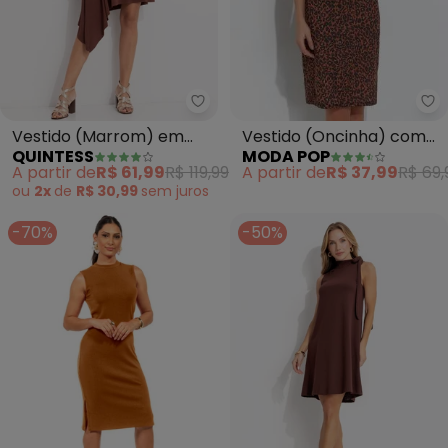
Mo
Quintess - Vestido (Marrom) e
Vestido (Oncinha) com
Vestido (Marrom) em
MODA POP
QUINTESS
Alças
Malha de Viscose
A partir de
R$ 37,99
R$ 69,
A partir de
R$ 61,99
R$ 119,99
ou
2x
de
R$ 30,99
sem
juros
-70%
-50%