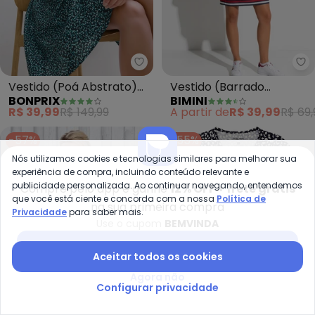
bonprix - Vestido (Poá Abstrat
Bi
Vestido (Poá Abstrato)
Vestido (Barrado
BONPRIX
BIMINI
em Malha Fria
Vermelho) em Malha Fria
R$ 39,99
R$ 149,99
A partir de
R$ 39,99
R$ 69,
-57%
-55%
Nós utilizamos cookies e tecnologias similares para melhorar sua
experiência de compra, incluindo conteúdo relevante e
publicidade personalizada. Ao continuar navegando, entendemos
Compre pelo app e ganhe
12% OFF + frete grátis
que você está ciente e concorda com a nossa
Política de
na sua primeira compra
Privacidade
para saber mais.
Use o cupom
BEMVINDA
Baixar app Posthaus
Aceitar todos os cookies
Agora não
Configurar privacidade