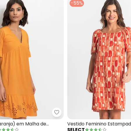
-55%
ido Feminino em Viscose (Laranja)
bonprix - Vestido (Laranja) em 
Laranja) em Malha de
Vestido Feminino Estampa
SELECT
(Laranja)