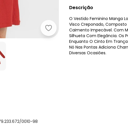
Descrição
O Vestido Feminino Manga L
Visco Creponado, Composto P
Caimento Impecável. Com Ma
Rovitex - Vestido Manga Longa com
Silhueta Com Elegância. Os P
Enquanto O Cinto Em Trança
Nó Nas Pontas Adiciona Charm
Diversas Ocasiões.
79.233.672/0010-98