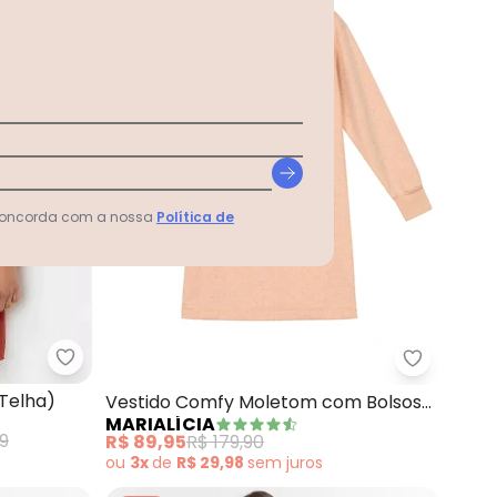
 concorda com a nossa
Política de
bonprix - Vestido Decote Quadrado (Telha)
ranja) em Malha de Viscose
Marialíci
Telha)
Vestido Comfy Moletom com Bolsos
MARIALÍCIA
(Laranja)
99
R$ 89,95
R$ 179,90
ou
3x
de
R$ 29,98
sem
juros