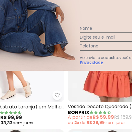
Nome
Digite seu e-mail
Telefone
Ao enviar o cadastro, você
Privacidade
o Curto de Viscose (Laranja)
Quintess - Vestido (Abstrato La
Vestido Decote Quadrado (
Abstrato Laranja) em Malha
BONPRIX
e
A partir de
R$ 59,99
R$ 159,
e
R$ 99,99
ou
2x
de
R$ 29,99
sem
juros
 33,33
sem
juros