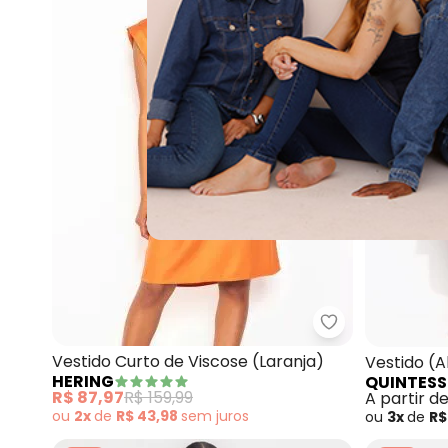
Hering - Vestid
Vestido Curto de Viscose (Laranja)
Vestido (
HERING
QUINTESS
de Viscos
R$ 87,97
R$ 159,99
A partir d
ou
2x
de
R$ 43,98
sem
juros
ou
3x
de
R$