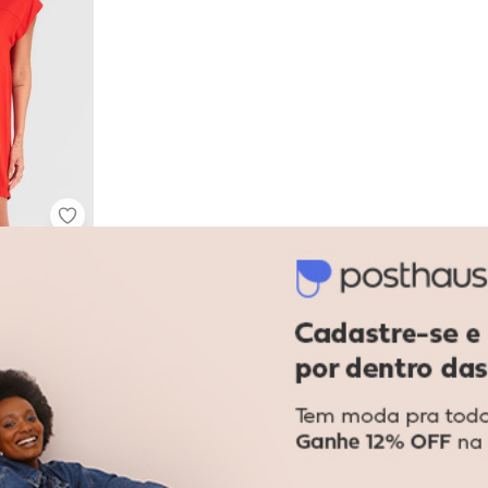
no Ribana Curto Laranja
Rovitex - Vestido Curto Feminino Laranja
inino
em
juros
-62%