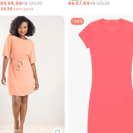
e
R$ 59,99
R$ 129,99
R$ 57,69
R$ 129,99
 29,99
sem
juros
-14%