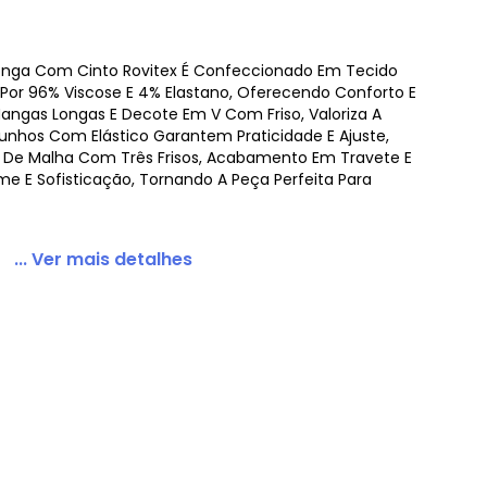
onga Com Cinto Rovitex É Confeccionado Em Tecido
or 96% Viscose E 4% Elastano, Oferecendo Conforto E
ngas Longas E Decote Em V Com Friso, Valoriza A
 Cinto Laranja
unhos Com Elástico Garantem Praticidade E Ajuste,
 De Malha Com Três Frisos, Acabamento Em Travete E
e E Sofisticação, Tornando A Peça Perfeita Para
... Ver mais detalhes