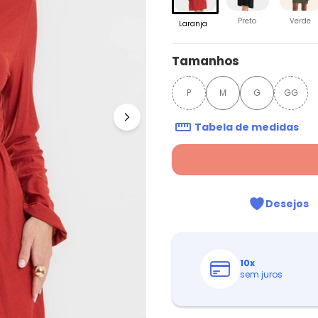
Preto
Verde
Laranja
Tamanhos
P
M
G
GG
Tabela de medidas
Desejos
10
x
sem juros