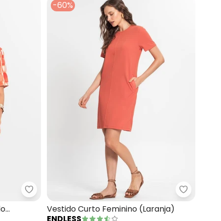
-60%
Malha de Algodão
Select - Vestido Feminino Estampado (Laranja)
Endless -
do
Vestido Curto Feminino (Laranja)
ENDLESS