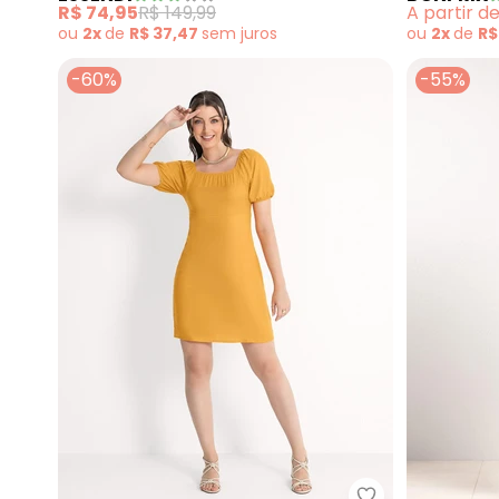
R$ 74,95
R$ 149,99
A partir d
ou
2x
de
R$ 37,47
sem
juros
ou
2x
de
R$
-60%
-55%