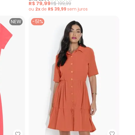
R$ 79,99
R$ 199,99
ou
2x
de
R$ 39,99
sem
juros
NEW
-51%