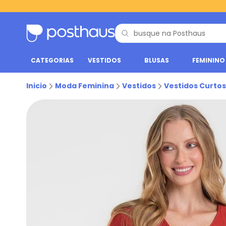
CATEGORIAS
VESTIDOS
BLUSAS
FEMININO
Inicio
Moda Feminina
Vestidos
Vestidos Curtos