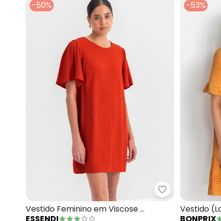
-50%
-53%
Essendi - Vest
Vestido Feminino em Viscose
Vestido (
ESSENDI
BONPRIX
(Laranja)
Algodão