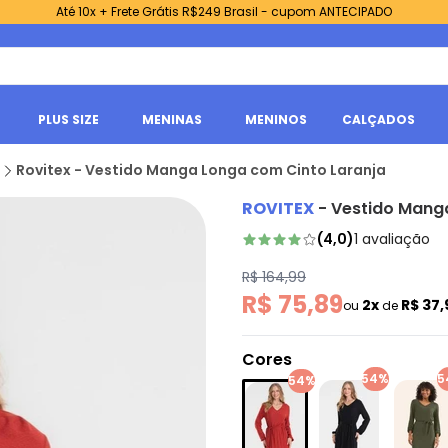
Até 10x + Frete Grátis R$249 Brasil - cupom ANTECIPADO
PLUS SIZE
MENINAS
MENINOS
CALÇADOS
Rovitex - Vestido Manga Longa com Cinto Laranja
ROVITEX
-
Vestido Mang
(
4,0
)
1
avaliação
R$ 164,99
R$ 75,89
2x
R$ 37
ou
de
Cores
54%
5
54%