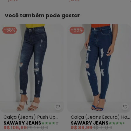
Você também pode gostar
-58%
-55%
Sawary Jeans - Calça (Jeans) 
Sa
Calça (Jeans) Push Up
Calça (Jeans Escura) Hot
SAWARY JEANS
SAWARY JEANS
Destroyed Sawary
Pants Sawary
R$ 106,99
R$ 259,99
R$ 89,99
R$ 199,99