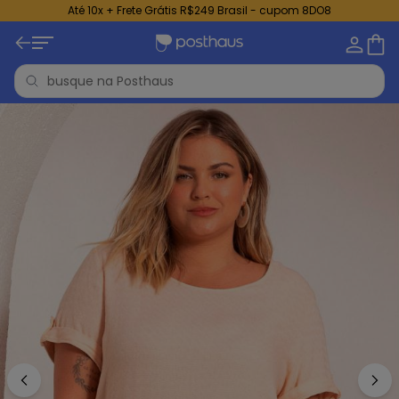
Até 10x + Frete Grátis R$249 Brasil - cupom 8DO8