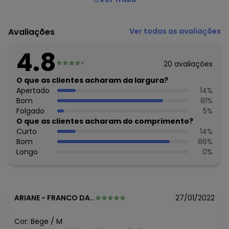
Bege
Código do produto: 6073658
Avaliações
Ver todas as avaliações
Decote frente: U
Tecido: Viscolinho maquinetado
4.8
Composição: Peça total 6% linho 94% viscose
20
avaliações
Histórico de preços
O que as clientes acharam da largura?
Apertado
14
%
O preço apresentado abaixo é o menor oferecido em
Bom
81
%
algum dia do mês, para o menor tamanho disponível.
Folgado
5
%
N/D*
agosto/2026
O que as clientes acharam do comprimento?
N/D*
julho/2026
Curto
14
%
N/D*
junho/2026
Bom
86
%
N/D*
maio/2026
Longo
0
%
N/D*
abril/2026
N/D*
março/2026
N/D*
fevereiro/2026
ARIANE
-
FRANCO DA ROCHA - SP
27/01/2022
Cor:
Bege
/
M