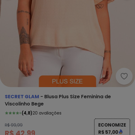
Secr
SECRET GLAM
-
Blusa Plus Size Feminina de
Viscolinho Bege
(
4,8
)
20
avaliações
ECONOMIZE
R$ 99,99
R$ 42,99
R$ 57,00