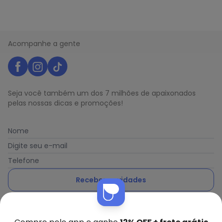
Acompanhe a gente
Seja você também um dos 7 milhões de apaixonados
pelas nossas dicas e promoções!
Nome
Digite seu e-mail
Telefone
Receber novidades
Nós utilizamos cookies e tecnologias similares para melhorar sua
Ao enviar o cadastro, você concorda com a nossa
Política
experiência de compra, incluindo conteúdo relevante e
de Privacidade
publicidade personalizada. Ao continuar navegando, entendemos