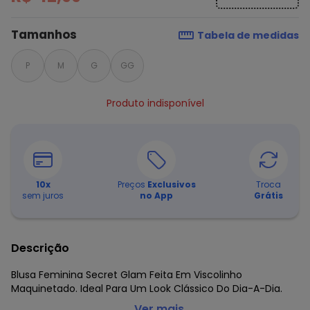
Tamanhos
Tabela de medidas
P
M
G
GG
Produto indisponível
10
x
Preços
Exclusivos
Troca
sem juros
no App
Grátis
Descrição
Blusa Feminina Secret Glam Feita Em Viscolinho
Maquinetado. Ideal Para Um Look Clássico Do Dia-A-Dia.
Secret Glam - Blusa Plus Size Feminina de Viscolinho
...Ver mais