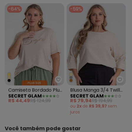
-64%
-59%
Secret Glam - Camiseta Bordado
Secre
Camiseta Bordado Plus
Blusa Manga 3/4 Twill
SECRET GLAM
SECRET GLAM
Size Bege
Plus Size Bege
R$ 44,49
R$ 124,99
R$ 79,94
R$ 194,99
ou
2x
de
R$ 39,97
sem
juros
Você também pode gostar