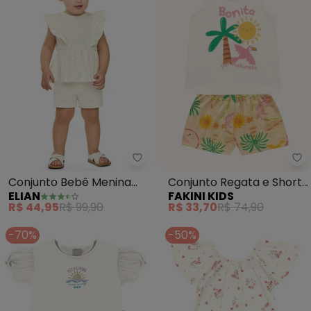
Elian - Conjunto Bebê Menina F
Fa
Conjunto Bebê Menina
Conjunto Regata e Shorts
ELIAN
FAKINI KIDS
Floral Devorê (Bege)
(Bege)
R$ 44,95
R$ 99,90
R$ 33,70
R$ 74,90
-70%
-50%