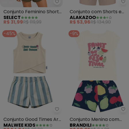
Select - Conjunto Feminino Sho
Al
Conjunto Feminino Short
Conjunto com Shorts e
SELECT
ALAKAZOO
e Blusa Estampada
Blusa Transpassada
R$ 31,99
R$ 119,99
R$ 53,96
R$ 134,90
(Bege)
(Bege)
-45%
-9%
Malwee Kids - Conjunto Good T
Br
Conjunto Good Times Are
Conjunto Menina com
MALWEE KIDS
BRANDILI
Coming (Off White)
Frutas Brilhante (Natural)