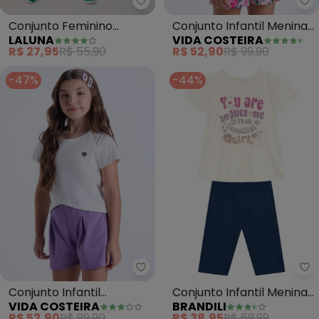
Laluna - Conjunto Feminino Sar
Vi
Conjunto Feminino
Conjunto Infantil Menina
LALUNA
VIDA COSTEIRA
Sardine Fun (Creme)
Ombro Único Floral (Off)
R$ 27,95
R$ 55,90
R$ 52,90
R$ 99,90
-47%
-44%
Vida Costeira - Conjunto Infan
Br
Conjunto Infantil
Conjunto Infantil Menina
VIDA COSTEIRA
BRANDILI
Cropped Transpassado
Metalizado (Bege)
R$ 52,90
R$ 99,90
R$ 38,95
R$ 69,99