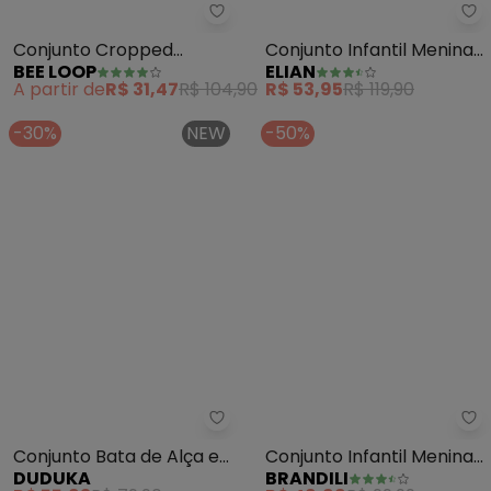
Bee Loop - Conjunto Cropped Ce
El
Conjunto Cropped
Conjunto Infantil Menina
BEE LOOP
ELIAN
Cerejinhas e Short
Bordado Lantejoula
A partir de
R$ 31,47
R$ 104,90
R$ 53,95
R$ 119,90
(Bege)
(Bege)
-30%
NEW
-50%
Duduka - Conjunto Bata de Alça
Br
Conjunto Bata de Alça e
Conjunto Infantil Menina
DUDUKA
BRANDILI