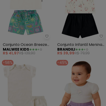
Malwee Kids - Conjunto Ocean B
Br
Conjunto Ocean Breeze
Conjunto Infantil Menina
MALWEE KIDS
BRANDILI
(Off White)
Florido (Natural)
R$ 41,97
R$ 139,90
R$ 39,99
R$ 79,99
-58%
-45%