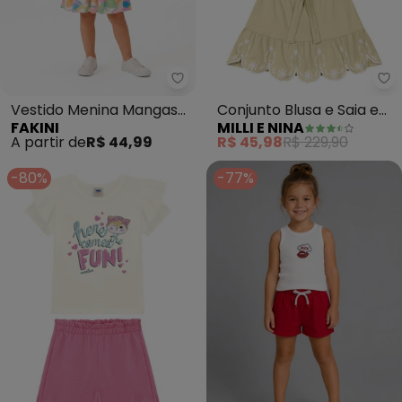
Fakini - Vestido Menina Mangas
Mi
Vestido Menina Mangas
Conjunto Blusa e Saia em
FAKINI
MILLI E NINA
Curtas (Bege)
Cotton Penteado (Bege)
A partir de
R$ 44,99
R$ 45,98
R$ 229,90
-80%
-77%