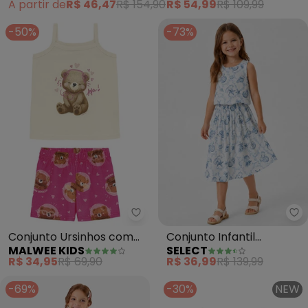
A partir de
R$ 46,47
R$ 154,90
R$ 54,99
R$ 109,99
-50%
-73%
Malwee Kids - Conjunto Ursinho
Se
Conjunto Ursinhos com
Conjunto Infantil
MALWEE KIDS
SELECT
Glitter (Bege)
Feminino Saia e Regata
R$ 34,95
R$ 69,90
R$ 36,99
R$ 139,99
(Bege)
-69%
-30%
NEW