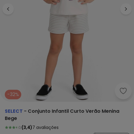
Sele
-32%
SELECT
-
Conjunto Infantil Curto Verão Menina
Bege
(
3,4
)
7
avaliações