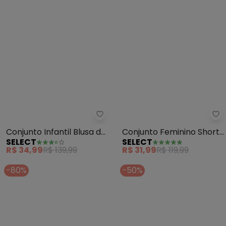
Select - Conjunto Infantil Blusa
Se
Conjunto Infantil Blusa de
Conjunto Feminino Short
SELECT
SELECT
Alça e Short (Bege)
e Blusa Estampada
R$ 34,99
R$ 139,99
R$ 31,99
R$ 119,99
(Bege)
-80%
-50%