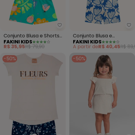
Fakini Kids - Conjunto Blusa e S
Fa
Conjunto Blusa e Shorts
Conjunto Blusa e
FAKINI KIDS
FAKINI KIDS
(Bege)
Bermuda Ciclista (Bege)
R$ 35,95
R$ 79,90
A partir de
R$ 40,45
R$ 89,
-50%
-50%