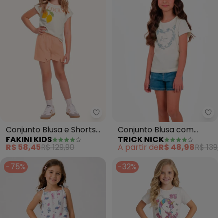
Fakini Kids - Conjunto Blusa e S
Tr
Conjunto Blusa e Shorts
Conjunto Blusa com
FAKINI KIDS
TRICK NICK
(Bege)
Shorts (Bege)
R$ 58,45
R$ 129,90
A partir de
R$ 48,98
R$ 139
-75%
-32%