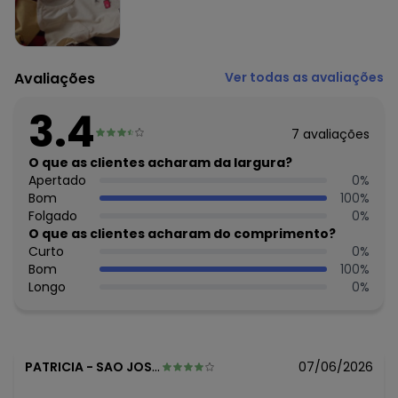
Secar na sombra.
Passar temperatura mínima.
Não lavar a seco.
Tecido: Algodão E Elastano
Avaliações
Ver todas as avaliações
Composição: 96% Algodão E 4% Elastano
3.4
Histórico de preços
7
avaliações
O preço apresentado abaixo é o menor oferecido em
O que as clientes acharam da largura?
algum dia do mês, para o menor tamanho disponível.
R$ 24,99
Apertado
0
%
agosto/2026
R$ 24,99
Bom
100
%
julho/2026
R$ 24,99
Folgado
0
%
junho/2026
R$ 24,99
O que as clientes acharam do comprimento?
maio/2026
R$ 24,99
Curto
0
%
abril/2026
R$ 24,99
Bom
100
%
março/2026
R$ 24,99
Longo
0
%
fevereiro/2026
PATRICIA
-
SAO JOSE DO RIO PRETO - SP
07/06/2026