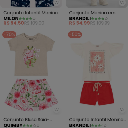
Milon - Conjunto Infantil Menin
Br
Conjunto Infantil Menina
Conjunto Menina em
MILON
BRANDILI
Estampa (Off White)
Cotton Especial (Natural)
R$ 54,50
R$ 109,00
R$ 54,99
R$ 109,99
-70%
-50%
Quimby - Conjunto Blusa Saia-
Br
Conjunto Blusa Saia-
Conjunto Infantil Menina
QUIMBY
BRANDILI
Short Estampado (Bege)
de Flores (Bege)