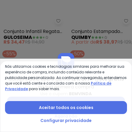
Guloseima - Conjunto Infantil R
Qu
Conjunto Infantil Regata
Conjunto Estampado
GULOSEIMA
QUIMBY
e Short (Bege)
Blusa Calça Legging
R$ 34,47
R$ 114,90
A partir de
R$ 38,97
R$ 129
(Bege)
-55%
-50%
Nós utilizamos cookies e tecnologias similares para melhorar sua
experiência de compra, incluindo conteúdo relevante e
publicidade personalizada. Ao continuar navegando, entendemos
Compre pelo app e ganhe
12% OFF + frete grátis
que você está ciente e concorda com a nossa
Política de
na sua primeira compra
Privacidade
para saber mais.
Use o cupom
BEMVINDA
Baixar app Posthaus
Aceitar todos os cookies
Agora não
Configurar privacidade