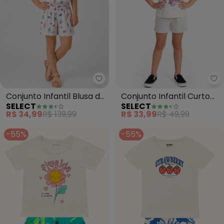
Select - Conjunto Infantil Blusa
Se
Conjunto Infantil Blusa de
Conjunto Infantil Curto
SELECT
SELECT
Alça e Short (Bege)
Verão Menina (Bege)
R$ 34,99
R$ 139,99
R$ 33,99
R$ 49,99
-55%
-55%