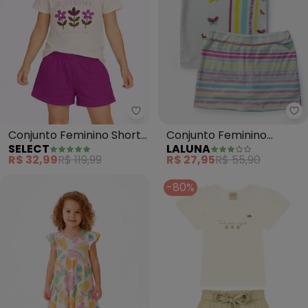
Select - Conjunto Feminino Sho
La
Conjunto Feminino Short
Conjunto Feminino
SELECT
LALUNA
e Blusa Estampada
Borboletas (Creme)
R$ 32,99
R$ 119,99
R$ 27,95
R$ 55,90
(Bege)
-80%