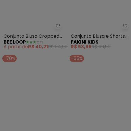
Bee Loop - Conjunto Blusa Crop
Fa
Conjunto Blusa Cropped
Conjunto Blusa e Shorts
BEE LOOP
FAKINI KIDS
Short-Saia (Bege)
(Bege)
A partir de
R$ 40,21
R$ 114,90
R$ 53,95
R$ 119,90
-70%
-55%