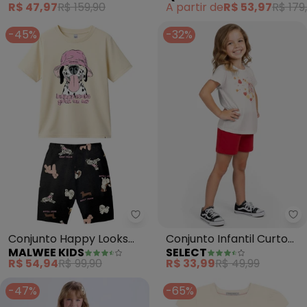
R$ 47,97
R$ 159,90
A partir de
R$ 53,97
R$ 179
-45%
-32%
Malwee Kids - Conjunto Happy 
Se
Conjunto Happy Looks
Conjunto Infantil Curto
MALWEE KIDS
SELECT
Good On Me (Off White)
Verão Menina (Bege)
R$ 54,94
R$ 99,90
R$ 33,99
R$ 49,99
-47%
-65%