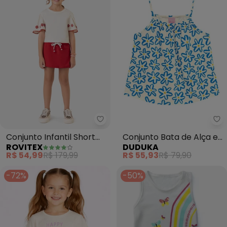
Rovitex - Conjunto Infantil Shor
Du
Conjunto Infantil Short
Conjunto Bata de Alça e
ROVITEX
DUDUKA
Saia e Blusa (Bege)
Bermuda Ciclista (Bege)
R$ 54,99
R$ 179,99
R$ 55,93
R$ 79,90
-72%
-50%