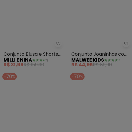
Milli e Nina - Conjunto Blusa e 
Ma
Conjunto Blusa e Shorts
Conjunto Joaninhas com
MILLI E NINA
MALWEE KIDS
com Elastano (Bege)
Glitter (Bege)
R$ 31,98
R$ 159,90
R$ 44,95
R$ 89,90
-70%
-70%