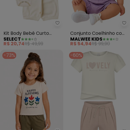
Select - Kit Body Bebê Curto C
Ma
Kit Body Bebê Curto
Conjunto Coelhinho com
SELECT
MALWEE KIDS
Canelado 2 Peças (Bege)
Bordado (Off White)
R$ 20,74
R$ 49,99
R$ 54,94
R$ 99,90
-73%
-60%