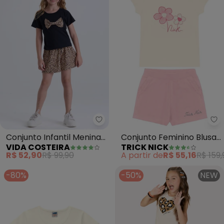
Vida Costeira - Conjunto Infant
Tr
Conjunto Infantil Menina
Conjunto Feminino Blusa
VIDA COSTEIRA
TRICK NICK
Laço Oncinha (Bege)
com Shorts (Bege)
R$ 52,90
R$ 99,90
A partir de
R$ 55,16
R$ 159,
-80%
-50%
NEW