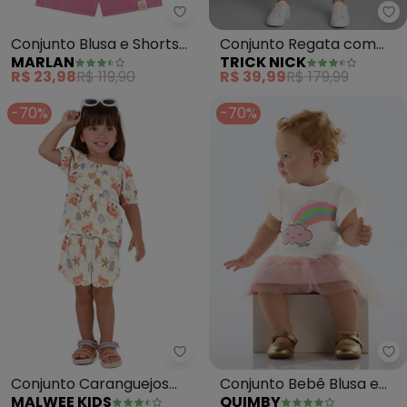
Marlan - Conjunto Blusa e Shor
Tr
Conjunto Blusa e Shorts
Conjunto Regata com
MARLAN
TRICK NICK
em Cotton (Bege)
Shorts Infantil (Bege)
R$ 23,98
R$ 119,90
R$ 39,99
R$ 179,99
-70%
-70%
Malwee Kids - Conjunto Carangu
Qu
Conjunto Caranguejos
Conjunto Bebê Blusa e
MALWEE KIDS
QUIMBY
(Off White)
Saia Tule (Bege)