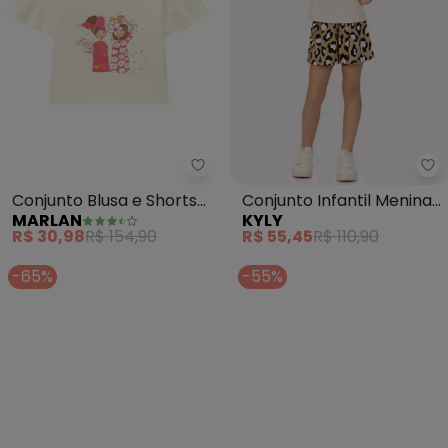
Marlan - Conjunto Blusa e Shor
Ky
Conjunto Blusa e Shorts
Conjunto Infantil Menina
MARLAN
KYLY
em Molecotton Jeans
Animal Print (Bege)
R$ 30,98
R$ 154,90
R$ 55,45
R$ 110,90
(Bege)
-65%
-55%