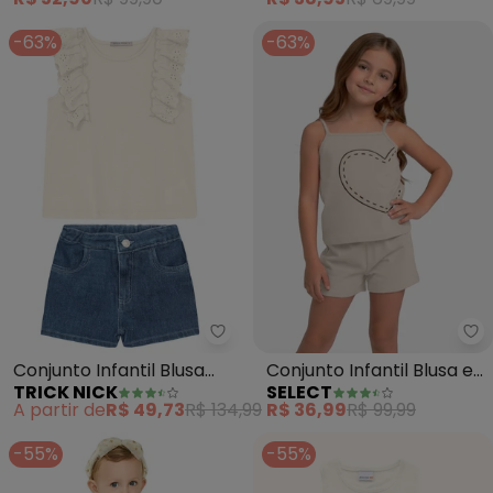
(Off White)
-63%
-63%
Trick Nick - Conjunto Infantil B
Se
Conjunto Infantil Blusa
Conjunto Infantil Blusa e
TRICK NICK
SELECT
com Shorts (Bege)
Shorts Feminino (Bege)
A partir de
R$ 49,73
R$ 134,99
R$ 36,99
R$ 99,99
-55%
-55%