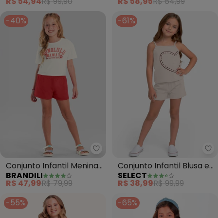
R$ 54,94
R$ 99,90
R$ 58,95
R$ 64,99
-40%
-61%
Brandili - Conjunto Infantil Men
Se
Conjunto Infantil Menina
Conjunto Infantil Blusa e
BRANDILI
SELECT
Havaí (Natural)
Shorts Feminino (Bege)
R$ 47,99
R$ 79,99
R$ 38,99
R$ 99,99
-55%
-65%