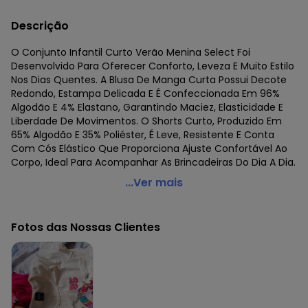
Descrição
O Conjunto Infantil Curto Verão Menina Select Foi
Desenvolvido Para Oferecer Conforto, Leveza E Muito Estilo
Nos Dias Quentes. A Blusa De Manga Curta Possui Decote
Redondo, Estampa Delicada E É Confeccionada Em 96%
Algodão E 4% Elastano, Garantindo Maciez, Elasticidade E
Liberdade De Movimentos. O Shorts Curto, Produzido Em
65% Algodão E 35% Poliéster, É Leve, Resistente E Conta
Com Cós Elástico Que Proporciona Ajuste Confortável Ao
Corpo, Ideal Para Acompanhar As Brincadeiras Do Dia A Dia.
Select - Conjunto Infantil Curto Verão Menina Bege
...Ver mais
Código do produto: 8353234
Fornecedor: ROVITEX IND E COM DE MALHAS LTDA / CNPJ
Fotos das Nossas Clientes
79.233.672/0010-98
Feito: Brasil
Cuidados para conservação do produto: Lavar na
temperatura máxima de 30°.
Não usar alvejante.
Não usar secadora.