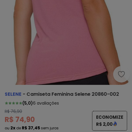
Sele
SELENE
-
Camiseta Feminina Selene 20860-002
(
5,0
)
6
avaliações
R$ 76,90
ECONOMIZE
R$ 74,90
R$ 2,00
2x
R$ 37,45
ou
de
sem juros