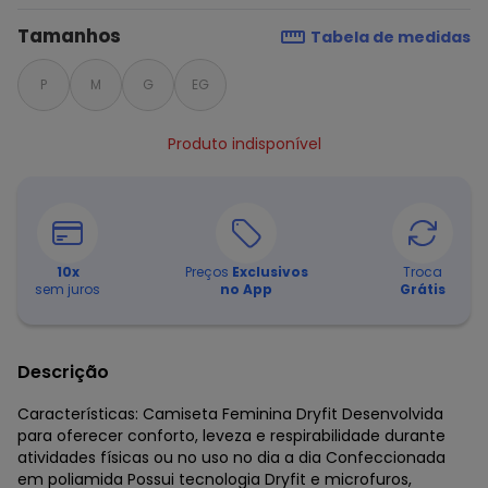
Tamanhos
Tabela de medidas
P
M
G
EG
Produto indisponível
10
x
Preços
Exclusivos
Troca
sem juros
no App
Grátis
Descrição
Características: Camiseta Feminina Dryfit Desenvolvida
para oferecer conforto, leveza e respirabilidade durante
atividades físicas ou no uso no dia a dia Confeccionada
em poliamida Possui tecnologia Dryfit e microfuros,