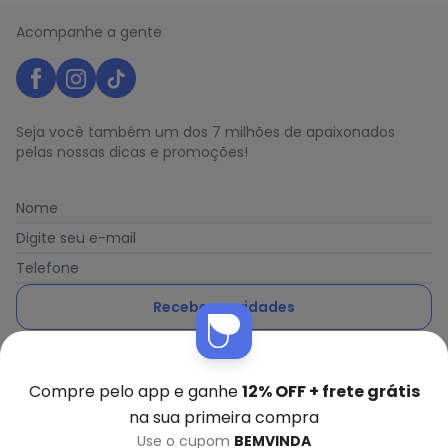
Acompanhe a gente
Seja você também um dos 7 milhões de apaixonados
pelas nossas dicas e promoções!
Nome
Digite seu e-mail
Telefone
Receber novidades
Ao enviar o cadastro, você concorda com a nossa
Política
de Privacidade
Compre pelo app e ganhe
12% OFF + frete grátis
na sua primeira compra
Use o cupom
BEMVINDA