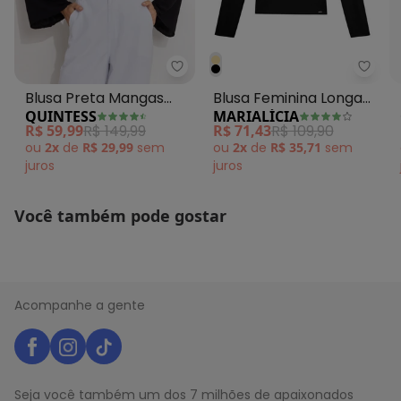
Histórico de preços
O preço apresentado abaixo é o menor oferecido em
algum dia do mês, para o menor tamanho disponível.
Quintess - Blusa Preta Mangas
Maria
N/D*
agosto/2026
Blusa Preta Mangas
Blusa Feminina Longa
N/D*
julho/2026
QUINTESS
MARIALÍCIA
R$ 52,45
Longas com Vazado no
Decote Assimétrico
junho/2026
R$ 59,99
R$ 149,99
R$ 71,43
R$ 109,90
R$ 62,94
maio/2026
Decote
Preto
ou
2x
de
R$ 29,99
sem
ou
2x
de
R$ 35,71
sem
N/D*
abril/2026
juros
juros
N/D*
março/2026
N/D*
fevereiro/2026
Você também pode gostar
Acompanhe a gente
Seja você também um dos 7 milhões de apaixonados