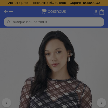
Até 10x s juros + Frete Grátis R$249 Brasil -Cupom PRORROGOU