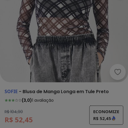
Sofi
SOFIE
-
Blusa de Manga Longa em Tule Preto
(
3,0
)
1
avaliação
ECONOMIZE
R$ 104,90
R$ 52,45
R$ 52,45