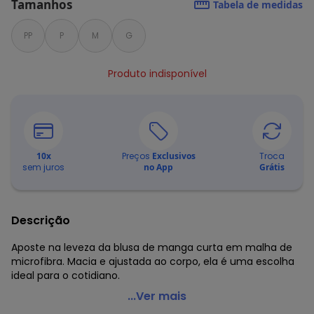
Tamanhos
Tabela de medidas
PP
P
M
G
Produto indisponível
10
x
Preços
Exclusivos
Troca
sem juros
no App
Grátis
Descrição
Aposte na leveza da blusa de manga curta em malha de
microfibra. Macia e ajustada ao corpo, ela é uma escolha
ideal para o cotidiano.
Sofie - Blusa Manga Curta em Microfibra Preto
...Ver mais