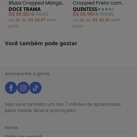
Blusa Cropped Manga
Cropped Preto com
N/D*
junho/2026
DOCE TRAMA
QUINTESS
N/D*
Curta Listrado
Amarração
maio/2026
R$ 59,95
R$ 119,90
R$ 60,99
R$ 169,99
N/D*
abril/2026
ou
2x
de
R$ 29,97
sem
ou
2x
de
R$ 30,49
sem
N/D*
março/2026
juros
juros
N/D*
fevereiro/2026
Você também pode gostar
Acompanhe a gente
Seja você também um dos 7 milhões de apaixonados
pelas nossas dicas e promoções!
Nome
Digite seu e-mail