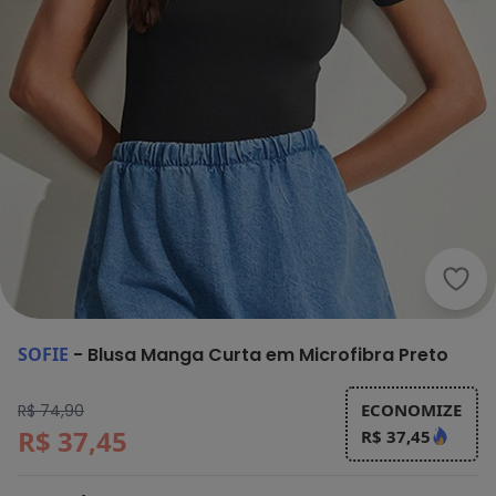
Sofi
SOFIE
-
Blusa Manga Curta em Microfibra Preto
ECONOMIZE
R$ 74,90
R$ 37,45
R$ 37,45