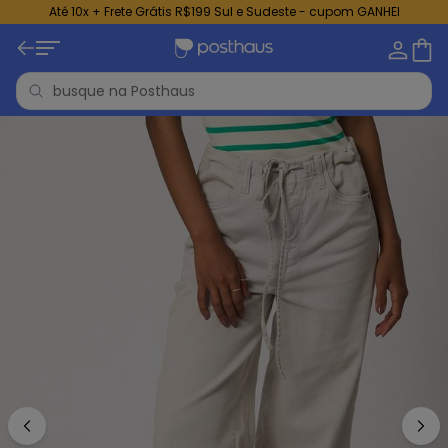
Até 10x + Frete Grátis R$199 Sul e Sudeste - cupom GANHEI