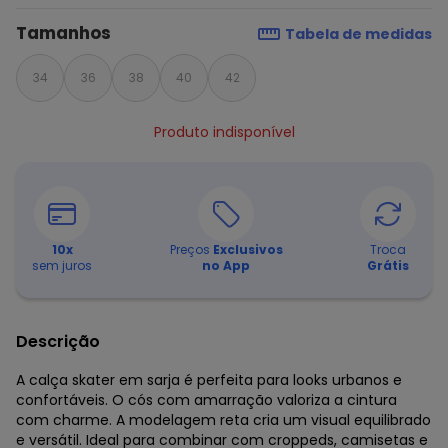
Tamanhos
Tabela de medidas
34
36
38
40
42
Produto indisponível
10
x
Preços
Exclusivos
Troca
sem juros
no App
Grátis
Descrição
A calça skater em sarja é perfeita para looks urbanos e
confortáveis. O cós com amarração valoriza a cintura
com charme. A modelagem reta cria um visual equilibrado
e versátil. Ideal para combinar com croppeds, camisetas e