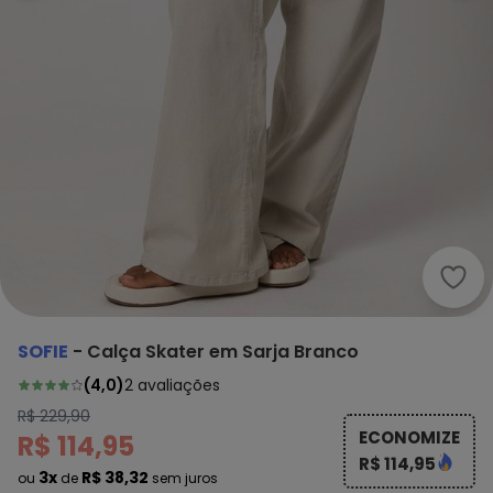
Sofi
SOFIE
-
Calça Skater em Sarja Branco
(
4,0
)
2
avaliações
R$ 229,90
ECONOMIZE
R$ 114,95
R$ 114,95
3x
R$ 38,32
ou
de
sem juros