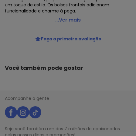
um toque de estilo. Os bolsos frontais adicionam
funcionalidade e charme à peça.
Sofie - Minissaia em Sarja com Cinto de Amarração
...Ver mais
Verde
Código do produto: 8515848
Faça a primeira avaliação
Comprimento: Curto
Forro: Não
Cintura: Alta
Fornecedor: OBJETO BRASIL CONFECÇÕES EIRELI. / CNPJ
50.101.900/0014-1
Você também pode gostar
Feito: Brasil
Cuidados para conservação do produto: Lavar em até 95
ºC, não alvejar possível secagem em tambor, temperatura
de exaustão máxima 60 ºC, passar em até 150 ºC limpeza
a seco profissional, processo normal
Acompanhe a gente
Fechamento: Botão e zíper
Tecido: SARJA
Composição: PRINCIPAL : 100%ALGODAO
Histórico de preços
Seja você também um dos 7 milhões de apaixonados
pelas nossas dicas e promoções!