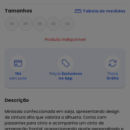
Tamanhos
Tabela de medidas
34
36
38
40
42
Produto indisponível
10
x
Preços
Exclusivos
Troca
sem juros
no App
Grátis
Descrição
Minissaia confeccionada em sarja, apresentando design
de cintura alta que valoriza a silhueta. Conta com
passantes para cinto e acompanha um cinto de
amarração frontal, proporcionando ajuste personalizado e