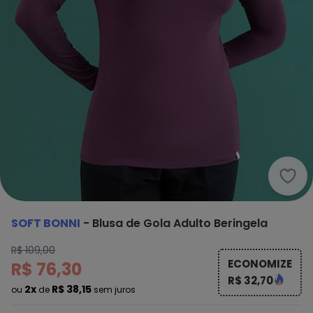
Soft
SOFT BONNI
-
Blusa de Gola Adulto Beringela
R$ 109,00
ECONOMIZE
R$ 76,30
R$ 32,70
2x
R$ 38,15
ou
de
sem juros