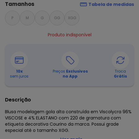
Tamanhos
Tabela de medidas
P
M
G
GG
XGG
Produto indisponível
10
x
Preços
Exclusivos
Troca
sem juros
no App
Grátis
Descrição
Blusa modelagem gola alta construída em Viscolycra 96%
VISCOSE e 4% ELASTANO com 220 de gramatura com
etiqueta decorativa Courino da marca. Possui grade
especial até o tamanho XGG.