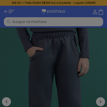
Até 10x + Frete Grátis R$199 Sul e Sudeste - cupom GANHEI