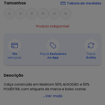
Tamanhos
Tabela de medidas
4
6
8
10
12
14
Produto indisponível
10
x
Preços
Exclusivos
Troca
sem juros
no App
Grátis
Descrição
Calça construída em Moletom 50% ALGODÃO e 50%
POLIÉSTER, com etiqueta da marca e bolso costas.
Soft Bonni - Calça Básica Infantil Cinza Chumbo
...Ver mais
Código do produto: 8509481