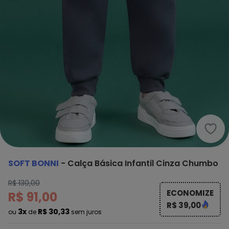
Soft
SOFT BONNI
-
Calça Básica Infantil Cinza Chumbo
R$ 130,00
ECONOMIZE
R$ 91,00
R$ 39,00
3x
R$ 30,33
ou
de
sem juros