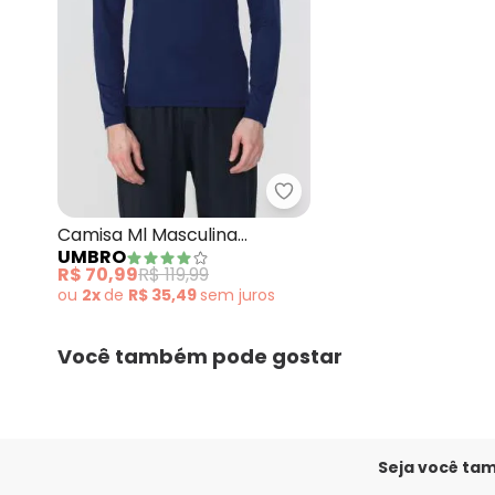
Umbro - Camisa Ml Mas
Camisa Ml Masculina
UMBRO
Diamond Touch Marinho
R$ 70,99
R$ 119,99
ou
2x
de
R$ 35,49
sem
juros
Você também pode gostar
Seja você ta