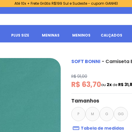
Até 10x + Frete Grátis R$199 Sul e Sudeste - cupom GANHEI
PLUS SIZE
MENINAS
MENINOS
CALÇADOS
SOFT BONNI
-
Camiseta B
R$ 91,00
R$ 63,70
2x
R$ 31,
ou
de
Tamanhos
P
M
G
GG
Tabela de medidas