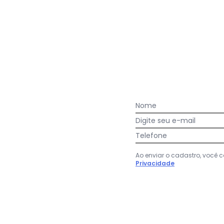
ções da etiqueta; lavar separando cores claras e escuras; não u
arejado.
gum dia do mês, para o menor tamanho disponível.
Faça a primeira avaliação
Nome
Digite seu e-mail
Telefone
Ao enviar o cadastro, você
Privacidade