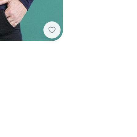
Soft Bonni - Camiseta Básica Adult
1-00