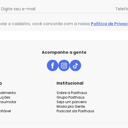
Digite seu e-mail
Telef
viar o cadastro, você concorda com a nossa
Política de Priva
Acompanhe a gente
o
Institucional
endimento
Sobre a Posthaus
luções
Grupo Posthaus
nsumidor
Seja um parceiro
Moda pra Gente
fiável
Podcast da Posthaus