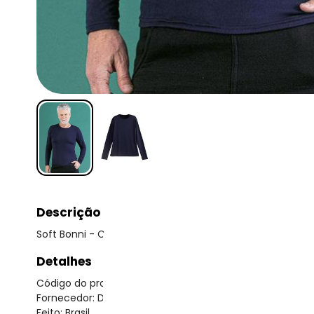
Descrição
Soft Bonni - Camiseta Básica Adulto Marinho
Detalhes
Código do produto: 8510520
Fornecedor: DAARCO MALHAS EIRELI / CNPJ 12.774.711/000
Feito: Brasil