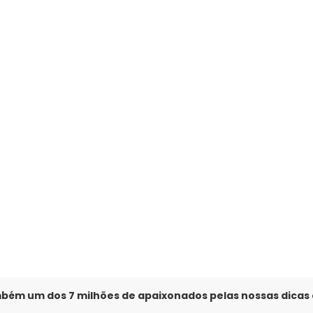
culina Diamond Touch Marinho
mbém um dos 7 milhões de apaixonados pelas nossas dicas