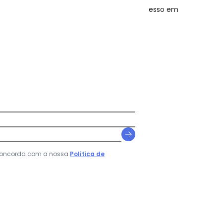
sar alvejante; secar à sombra; passar do avesso em
N/D*
N/D*
N/D*
N/D*
N/D*
 concorda com a nossa
Política de
N/D*
N/D*