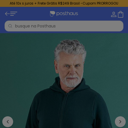
Até 10x s juros + Frete Grátis R$249 Brasil -Cupom PRORROGOU