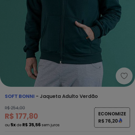
Soft
SOFT BONNI
-
Jaqueta Adulto Verdão
R$ 254,00
ECONOMIZE
R$ 177,80
R$ 76,20
5x
R$ 35,56
ou
de
sem juros