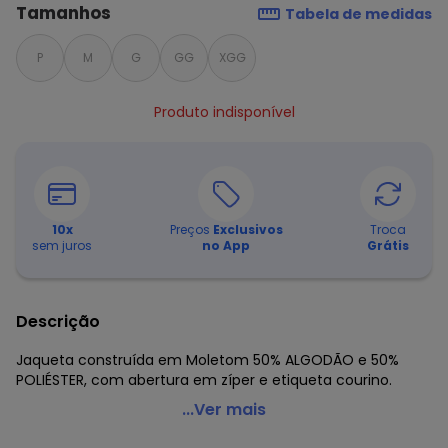
Tamanhos
Tabela de medidas
P
M
G
GG
XGG
Produto indisponível
10
x
Preços
Exclusivos
Troca
sem juros
no App
Grátis
Descrição
Jaqueta construída em Moletom 50% ALGODÃO e 50%
POLIÉSTER, com abertura em zíper e etiqueta courino.
Soft Bonni - Jaqueta Adulto Verdão
...Ver mais
Código do produto: 8510683