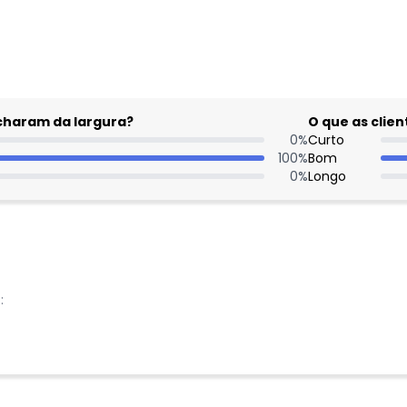
gum dia do mês, para o menor tamanho disponível.
acharam da largura?
O que as cli
0
%
Curto
100
%
Bom
0
%
Longo
:
Nome
Digite seu e-mail