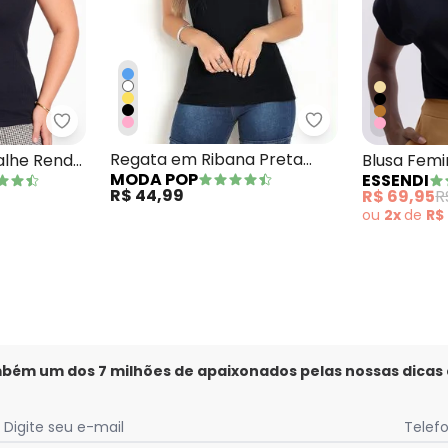
Moda Pop - Rega
inina Decote com Recorte Preto
Marguerite - Regata Preta Detalhe Renda Plus Si
Regata em Ribana Preta
alhe Renda
Blusa Femi
MODA POP
ESSENDI
com Renda
R$ 44,99
R$ 69,95
R
ou
2x
de
R$
mbém um dos 7 milhões de apaixonados pelas nossas dicas
Digite seu e-mail
Telef