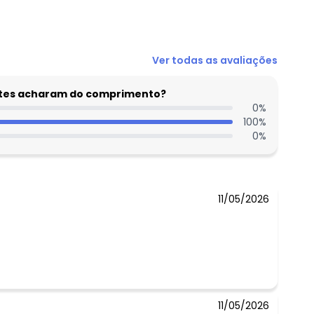
N/D*
Ver todas as avaliações
R$ 32,1
R$ 32,1
entes acharam do comprimento?
R$ 32,1
0
%
100
%
N/D*
0
%
N/D*
N/D*
11/05/2026
11/05/2026