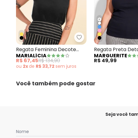
+
Marialícia - Regata Fem
Regata Feminina Decote
Regata Preta Det
MARIALÍCIA
MARGUERITE
com Recorte Preto
Plus Size
R$ 67,45
R$ 134,90
R$ 49,99
ou
2x
de
R$ 33,72
sem
juros
Você também pode gostar
Seja você ta
Nome