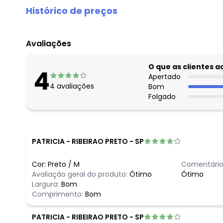
Histórico de preços
O preço apresentado abaixo é o menor oferecido em al
agosto/2026
Avaliações
julho/2026
junho/2026
O que as clientes 
4
maio/2026
Apertado
4
avaliações
Bom
abril/2026
Folgado
março/2026
fevereiro/2026
PATRICIA
-
RIBEIRAO PRETO - SP
Cor:
Preto
/
M
Comentário
Avaliação geral do produto:
Ótimo
Ótimo
Largura:
Bom
Comprimento:
Bom
PATRICIA
-
RIBEIRAO PRETO - SP