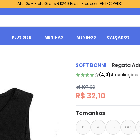
Até 10x + Frete Grátis R$249 Brasil - cupom ANTECIPADO
PLUS SIZE
MENINAS
MENINOS
CALÇADOS
SOFT BONNI
-
Regata Adu
(
4,0
)
4
avaliações
R$ 107,00
R$ 32,10
Tamanhos
P
M
G
GG