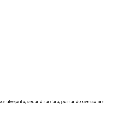
eminino Preto
sar alvejante; secar à sombra; passar do avesso em