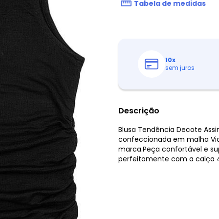
Tabela de medidas
10
x
sem juros
Descrição
Blusa Tendência Decote Assi
confeccionada em malha Vic
marca.Peça confortável e su
perfeitamente com a calça 