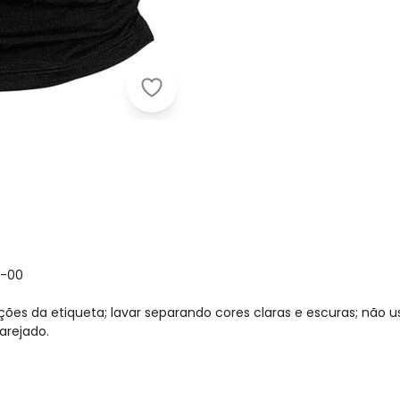
Soft Bonni - Regata Adulto F
1-00
ções da etiqueta; lavar separando cores claras e escuras; não u
arejado.