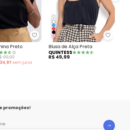
+
ta em Ribana Preta com Renda
ze
Essendi - Blusa Feminina Preto
Quintess 
Reg
nina Preto
Blusa de Alça Preta
MA
QUINTESS
Dec
R$ 
$ 99,99
R$ 49,99
ou
 34,97
sem
juros
 e promoções!
one