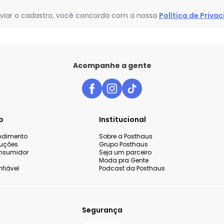
viar o cadastro, você concorda com a nossa
Política de Priva
Acompanhe a gente
o
Institucional
endimento
Sobre a Posthaus
luções
Grupo Posthaus
nsumidor
Seja um parceiro
Moda pra Gente
fiável
Podcast da Posthaus
Segurança