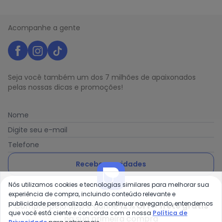
N/D*
maio/2026
N/D*
abril/2026
N/D*
março/2026
Acompanhe a gente
N/D*
fevereiro/2026
Seja você também um dos 7 milhões de apaixonados
pelas nossas dicas e promoções!
Nome
Digite seu e-mail
Telefone
Receber novidades
Nós utilizamos cookies e tecnologias similares para melhorar sua
Ao enviar o cadastro, você concorda com a nossa
Política
experiência de compra, incluindo conteúdo relevante e
de Privacidade
publicidade personalizada. Ao continuar navegando, entendemos
Compre pelo app e ganhe
12% OFF + frete grátis
que você está ciente e concorda com a nossa
Política de
na sua primeira compra