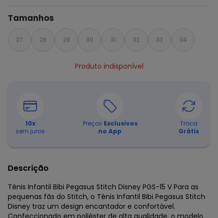
Tamanhos
27
28
29
30
31
32
33
34
Produto indisponível
10
x
Preços
Exclusivos
Troca
sem juros
no App
Grátis
Descrição
Tênis Infantil Bibi Pegasus Stitch Disney PGS-15 V Para as
pequenas fãs do Stitch, o Tênis Infantil Bibi Pegasus Stitch
Disney traz um design encantador e confortável.
Confeccionado em poliéster de alta qualidade, o modelo