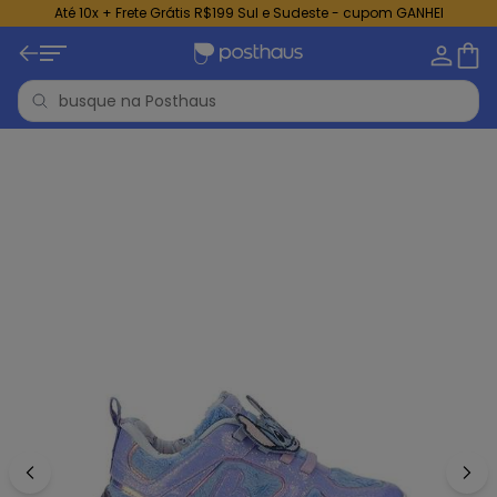
Até 10x + Frete Grátis R$199 Sul e Sudeste - cupom GANHEI