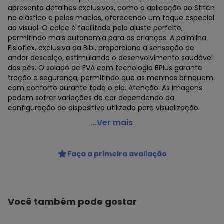
apresenta detalhes exclusivos, como a aplicação do Stitch
no elástico e pelos macios, oferecendo um toque especial
ao visual. O calce é facilitado pelo ajuste perfeito,
permitindo mais autonomia para as crianças. A palmilha
Fisioflex, exclusiva da Bibi, proporciona a sensação de
andar descalço, estimulando o desenvolvimento saudável
dos pés. O solado de EVA com tecnologia BPlus garante
tração e segurança, permitindo que as meninas brinquem
com conforto durante todo o dia. Atenção: As imagens
podem sofrer variações de cor dependendo da
configuração do dispositivo utilizado para visualização.
Bibi - Tênis Infantil Bibi Pegasus Stitch Disney Azul Azul
...Ver mais
Código do produto: 23839773
Faça a primeira avaliação
Histórico de preços
O preço apresentado abaixo é o menor oferecido em
algum dia do mês, para o menor tamanho disponível.
N/D*
agosto/2026
Você também pode gostar
N/D*
julho/2026
N/D*
junho/2026