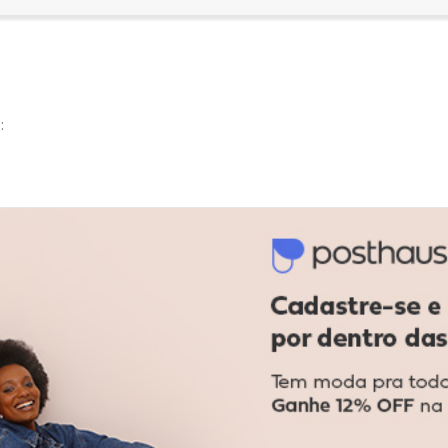
:
:
ualidade a malha.
Ver todas as avaliações