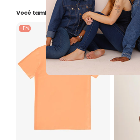
Você também pode gostar
-11%
-50%