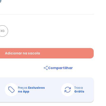
XG
Adicionar na sacola
Compartilhar
Preços
Exclusivos
Troca
no App
Grátis