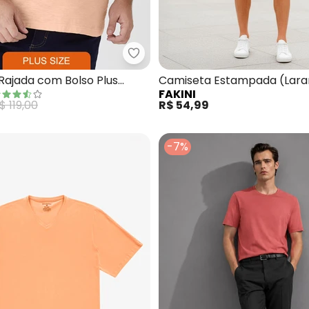
a com Gola V em Meia Malha (Laranja)
Malwee - Camiseta Rajada com B
Rajada com Bolso Plus
Camiseta Estampada (Lara
FAKINI
$ 119,00
R$ 54,99
-7%