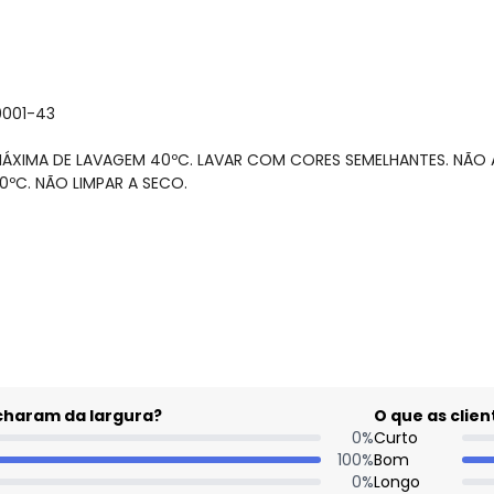
0001-43
MÁXIMA DE LAVAGEM 40ºC. LAVAR COM CORES SEMELHANTES. NÃO 
ºC. NÃO LIMPAR A SECO.
gum dia do mês, para o menor tamanho disponível.
acharam da largura?
O que as cli
0
%
Curto
100
%
Bom
0
%
Longo