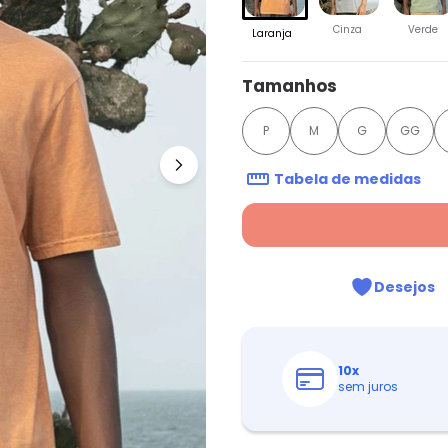
Cinza
Verde
Laranja
Tamanhos
P
M
G
GG
Tabela de medidas
Desejos
10
x
sem juros