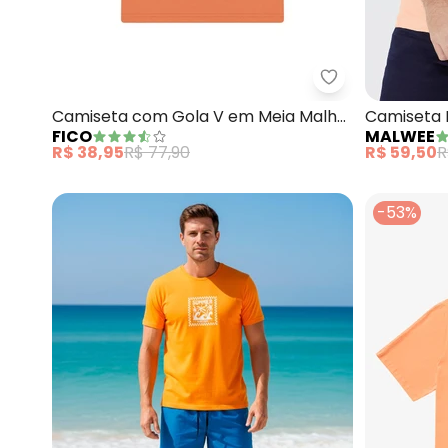
Fico - Camiset
Camiseta com Gola V em Meia Malha
Camiseta 
FICO
MALWEE
(Laranja)
(Pêssego)
R$ 38,95
R$ 77,90
R$ 59,50
R
-53%