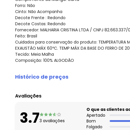
Forro: Não
Cinto: Não Acompanha
Decote Frente : Redondo
Decote Costas: Redondo
Fornecedor: MALHARIA CRISTINA LTDA / CNPJ 82.663.337/
Feito: Brasil
Cuidados para conservação do produto: TEMPERATURA 
EXAUSTÃO MÁX 60ºC. TEMP MÁX DA BASE DO FERRO DE 200
Tecido: Meia Malha
Composição: 100% ALGODÃO
Histórico de preços
O preço apresentado abaixo é o menor oferecido em al
agosto/2026
Avaliações
julho/2026
junho/2026
O que as clientes 
3.7
maio/2026
Apertado
3
avaliações
Bom
abril/2026
Folgado
março/2026