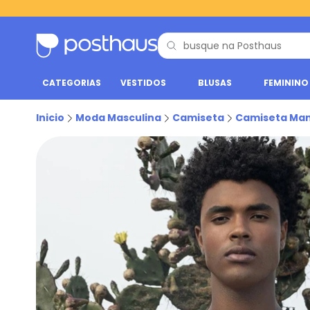
CATEGORIAS
VESTIDOS
BLUSAS
FEMININO
Inicio
Moda Masculina
Camiseta
Camiseta Man