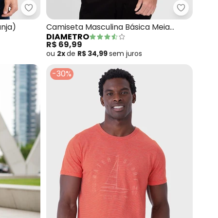
extura (Laranja)
Exco - Camiseta em Algodão (Laranja)
Diametro 
nja)
Camiseta Masculina Básica Meia
DIAMETRO
Malha (Laranja)
R$ 69,99
ou
2x
de
R$ 34,99
sem
juros
-30%