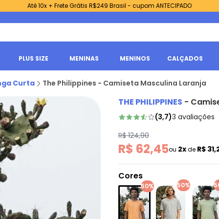
Até 10x + Frete Grátis R$249 Brasil - cupom ANTECIPADO
PLUS SIZE
MENINAS
MENINOS
CALÇADOS
ga Curta
The Philippines - Camiseta Masculina Laranja
THE PHILIPPINES
-
Camise
(
3,7
)
3
avaliações
R$ 124,90
R$ 62,45
2x
R$ 31,
ou
de
Cores
50%
5
50%