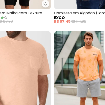
iseta Masculina Basica (Laranja)
Fico - Camiseta em Malha com T
em Malha com Textura
Camiseta em Algodão (Lara
EXCO
$ 87,90
R$ 57,45
R$ 114,90