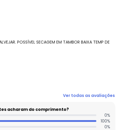
ALVEJAR. POSSÍVEL SECAGEM EM TAMBOR BAIXA TEMP DE
R$ 37,47
Ver todas as avaliações
N/D*
R$ 49,96
entes acharam do comprimento?
N/D*
0
%
100
%
N/D*
0
%
N/D*