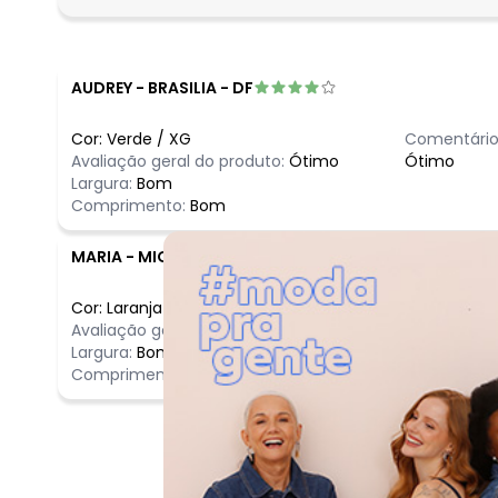
fevereiro/2026
AUDREY
-
BRASILIA - DF
Cor:
Verde
/
XG
Comentário
Avaliação geral do produto:
Ótimo
Ótimo
Largura:
Bom
Comprimento:
Bom
MARIA
-
MIGUEL ALVES - PI
Cor:
Laranja
/
XG
Comentário
Avaliação geral do produto:
Ótimo
Excelente q
Largura:
Bom
Comprimento:
Bom