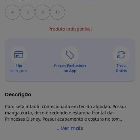
4
6
8
10
Produto indisponível
10
x
Preços
Exclusivos
Troca
sem juros
no App
Grátis
Descrição
Camiseta infantil confecionada em tecido algodão. Possui
manga curta, decote redondo e estampa frontal das
Princesas Disney. Possui acabamento e costura no tom.,
Torra - Camiseta Infantil Princesas Amarela
...Ver mais
Código do produto: 3982202