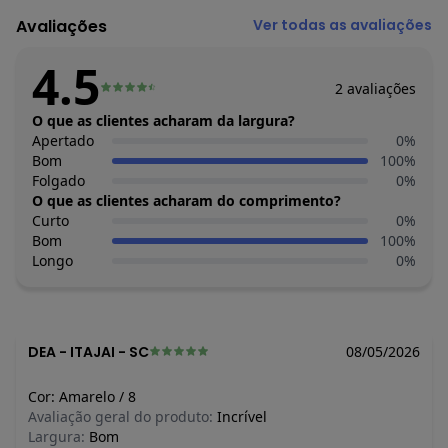
Modelo: T-shirt
Avaliações
Ver todas as avaliações
Comprimento da Manga: Curta
Decote Frente : Redondo
4.5
Fornecedor: MAGAZINE TORRA TORRA LTDA / CNPJ
2
avaliações
22.685.030/0100-01
Feito: Brasil
O que as clientes acharam da largura?
Cuidados para conservação do produto: Lavar com
Apertado
0
%
temperatura máxima de 40°C Não usar alvejante a base de
Bom
100
%
cloro Proibido usar secadora Secar pendurada sem torcer
Folgado
0
%
Passar com temperatura máxima de 110°C Não lavar a seco
O que as clientes acharam do comprimento?
Observação: Modelo veste peça tamanho 8 Altura: 1,24 Busto:
Curto
0
%
61 Cintura: 57 Quadril: 71 Manequim: 6/8
Bom
100
%
Tecido: Algodão
Longo
0
%
Composição: 100% Algodão
DEA
-
ITAJAI - SC
08/05/2026
Cor:
Amarelo
/
8
Avaliação geral do produto:
Incrível
Largura:
Bom