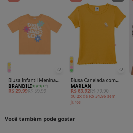
Brandili - Blusa Infantil Menina F
Marla
Blusa Infantil Menina
Blusa Canelada com
BRANDILI
MARLAN
Floral Amarelo
Bordado Floral Amarelo
R$ 29,99
R$ 59,99
R$ 63,92
R$ 79,90
ou
2x
de
R$ 31,96
sem
juros
Você também pode gostar