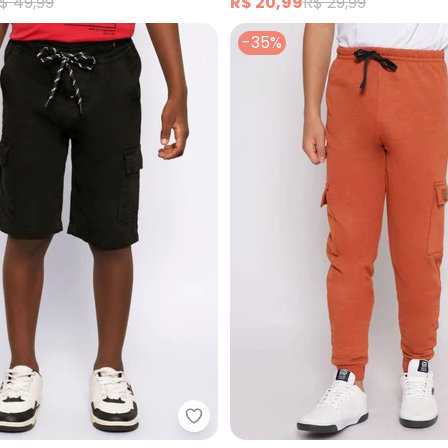
$ 49,99
R$ 20,99
R$ 29,99
-35%
ta Juvenil Manga Raglan com Capuz (Preto)
Torra - Bermuda Infantil Sarja 