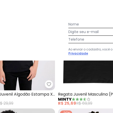
Nome
Digite seu e-mail
Telefone
Ao enviar o cadastro, você
Privacidade
ta Juvenil Masculino em Malhão Fruit (Preto)
Torra - Camiseta Juvenil Algod
Juvenil Algodão Estampa X-
Regata Juvenil Masculina (
MINTY
a)
$ 29,99
R$ 25,69
R$ 69,99