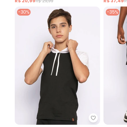
R$ 20,99
R$ 29,99
R$ 37,49
R
-30%
-35%
Torra - Camise