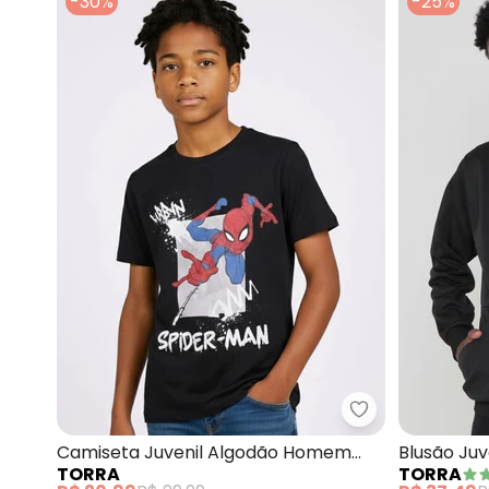
-30%
-25%
Torra - Camise
Camiseta Juvenil Algodão Homem
Blusão Ju
TORRA
TORRA
Aranha (Preta)
(Preto)