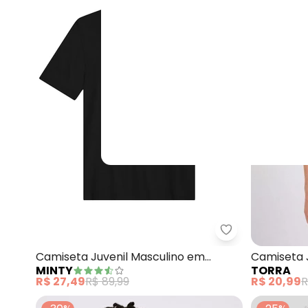
Minty - Camise
Camiseta Juvenil Masculino em
Camiseta 
MINTY
TORRA
Malhão Fruit (Preto)
Men (Pret
R$ 27,49
R$ 89,99
R$ 20,99
R