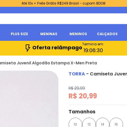
Até 10x + Frete Grátis R$249 Brasil - cupom 8DO8
PLUS SIZE
MENINAS
MENINOS
CALÇADOS
Termina em:
Oferta relâmpago
19:
06:
29
amiseta Juvenil Algodão Estampa X-Men Preta
TORRA
-
Camiseta Juven
R$ 29,99
R$ 20,99
Tamanhos
10
12
14
16