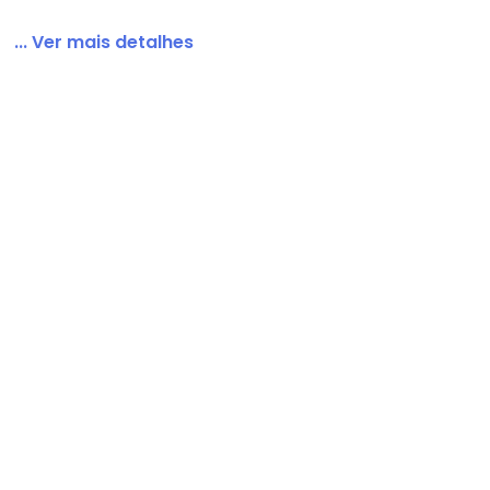
... Ver mais detalhes
 Estampa X-Men Preta