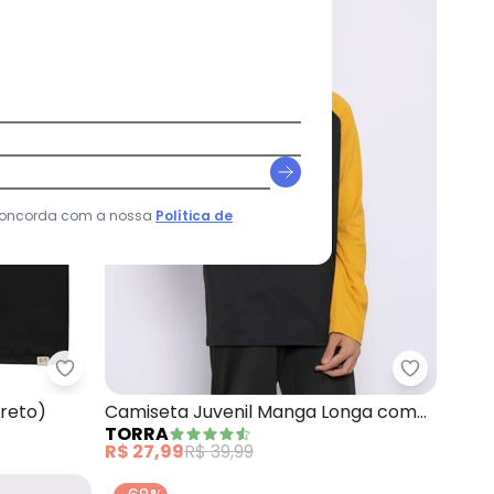
 concorda com a nossa
Política de
ão Estampa X-Men (Preta)
Minty - Regata Juvenil Masculina (Preto)
Torra - C
Preto)
Camiseta Juvenil Manga Longa com
TORRA
Capuz (Preta)
R$ 27,99
R$ 39,99