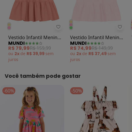
Mundi - Vestido Infantil Menina 
Mundi
Vestido Infantil Menina
Vestido Infantil Menina
MUNDI
MUNDI
Texturizado Rosa
em Linho Rosa
R$ 79,99
R$ 159,99
R$ 74,99
R$ 149,99
ou
2x
de
R$ 39,99
sem
ou
2x
de
R$ 37,49
sem
juros
juros
Você também pode gostar
-60%
-50%