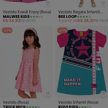
Malwee Kids - Vestido Evasê Enjo
Be
Vestido Evasê Enjoy (Rosa)
Vestido Regata Infantil
MALWEE KIDS
BEE LOOP
(Rosa)
R$ 34,93
R$ 49,90
A partir de
R$ 26,21
R$ 74,9
-57%
-61%
Trick Nick - Vestido (Rosa)
Rov
Vestido (Rosa)
Vestido Infantil (Rosa)
TRICK NICK
ROVI KIDS