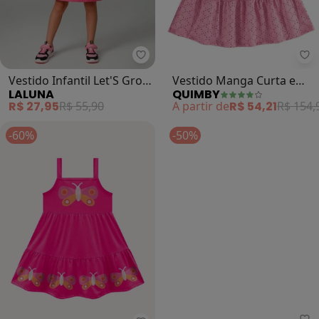
Laluna - Vestido Infantil Let'S Gr
Qu
Vestido Infantil Let'S Grow
Vestido Manga Curta e
LALUNA
QUIMBY
(Pink)
Faixa de Cabelo (Rosa)
R$ 27,95
R$ 55,90
A partir de
R$ 54,21
R$ 154,
-60%
-50%