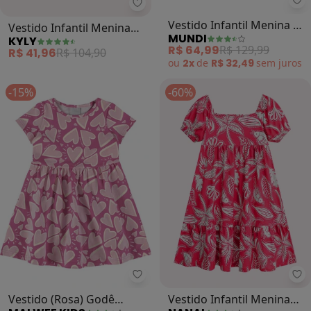
Kyly - Vestido Infantil Menina Bo
Mu
Vestido Infantil Menina
Vestido Infantil Menina de
KYLY
MUNDI
Borboletas (Rosa)
Corações (Rosa)
R$ 41,96
R$ 104,90
R$ 64,99
R$ 129,99
ou
2x
de
R$ 32,49
sem
juros
-15%
-60%
Malwee Kids - Vestido (Rosa) Go
Na
Vestido (Rosa) Godê
Vestido Infantil Menina