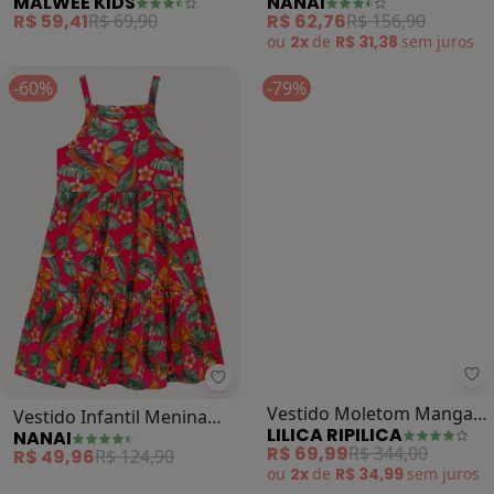
MALWEE KIDS
NANAI
Corações em Cotton
Estampa (Rosa)
R$ 59,41
R$ 69,90
R$ 62,76
R$ 156,90
ou
2x
de
R$ 31,38
sem
juros
-60%
-79%
Li
Nanai - Vestido Infantil Menina T
Vestido Moletom Manga
Vestido Infantil Menina
LILICA RIPILICA
NANAI
Longa Infantil (Rosa)
Tropical (Rosa)
R$ 69,99
R$ 344,00
R$ 49,96
R$ 124,90
ou
2x
de
R$ 34,99
sem
juros