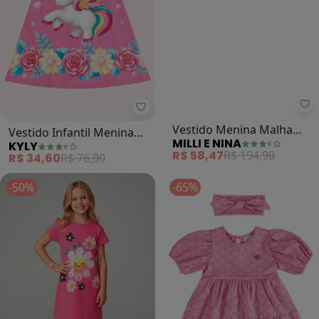
Kyly - Vestido Infantil Menina Un
Mi
Vestido Infantil Menina
Vestido Menina Malha
KYLY
MILLI E NINA
Unicórnio (Rosa)
Sport e Tule Coração
R$ 34,60
R$ 76,90
R$ 58,47
R$ 194,90
(Rosa)
-50%
-65%