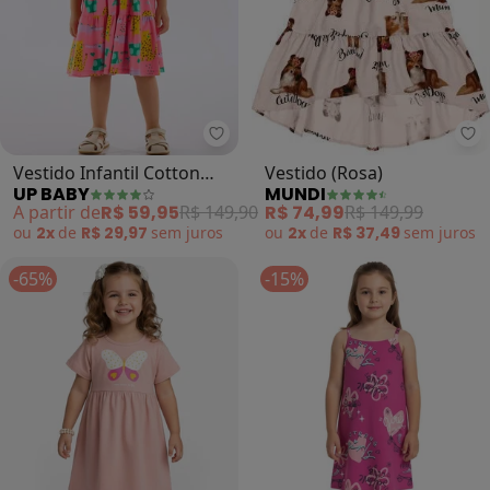
Mu
Up Baby - Vestido Infantil Cotto
Vestido (Rosa)
Vestido Infantil Cotton
MUNDI
UP BABY
Estampado (Rosa)
R$ 74,99
R$ 149,99
A partir de
R$ 59,95
R$ 149,90
ou
2x
de
R$ 37,49
sem
juros
ou
2x
de
R$ 29,97
sem
juros
-65%
-15%