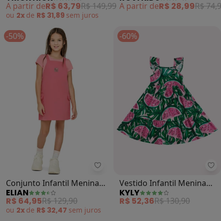
A partir de
R$ 63,79
R$ 149,99
A partir de
R$ 28,99
R$ 74,
ou
2x
de
R$ 31,89
sem
juros
-50%
-60%
Elian - Conjunto Infantil Menina
Ky
Conjunto Infantil Menina
Vestido Infantil Menina
ELIAN
KYLY
com Sobreposição (Rosa)
Melancia (Rosa)
R$ 64,95
R$ 129,90
R$ 52,36
R$ 130,90
ou
2x
de
R$ 32,47
sem
juros