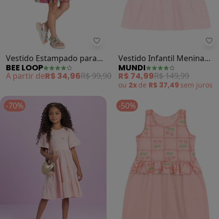
Bee Loop - Vestido Estampado pa
Mu
Vestido Estampado para
Vestido Infantil Menina
BEE LOOP
MUNDI
Menina (Rosa)
em Linho (Rosa)
A partir de
R$ 34,96
R$ 99,90
R$ 74,99
R$ 149,99
ou
2x
de
R$ 37,49
sem
juros
-70%
-50%