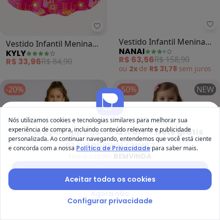
Kyly - Vestido Infantil Menina em
Na
Vestido Infantil Menina
Vestido Infantil Menina
KYLY
NANAI
em Algodão (Rosa)
Borboletas (Rosa)
R$ 33,96
R$ 84,90
R$ 63,56
R$ 158,90
ou
2x
de
R$ 31,78
sem
juros
-20%
-50%
NEW
Nós utilizamos cookies e tecnologias similares para melhorar sua
experiência de compra, incluindo conteúdo relevante e publicidade
Compre pelo app e ganhe
12% OFF + frete grátis
personalizada. Ao continuar navegando, entendemos que você está ciente
na sua primeira compra
e concorda com a nossa
Política de Privacidade
para saber mais.
Use o cupom
BEMVINDA
Baixar app Posthaus
Aceitar todos os cookies
Agora não
Configurar privacidade