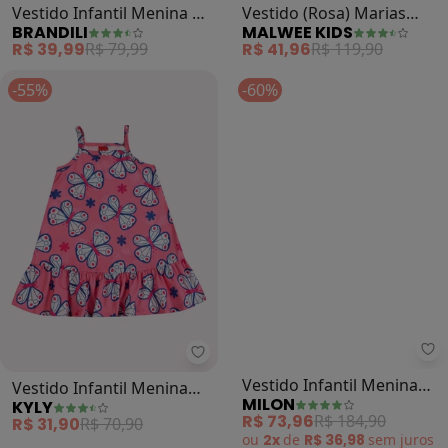
Vestido Infantil Menina de
Vestido (Rosa) Marias
BRANDILI
MALWEE KIDS
Conchas (Rosa)
Enjoy Life
R$ 39,99
R$ 79,99
R$ 41,96
R$ 119,90
-55%
-60%
Kyly - Vestido Infantil Menina Bo
Mi
Vestido Infantil Menina
Vestido Infantil Menina
KYLY
MILON
Borboletas (Rosa)
Listras (Rosa)
R$ 31,90
R$ 70,90
R$ 73,96
R$ 184,90
ou
2x
de
R$ 36,98
sem
juros