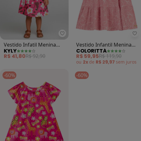
Kyly - Vestido Infatil Menina Flor
Co
Vestido Infatil Menina
Vestido Infantil Menina
KYLY
COLORITTÁ
Flores (Rosa)
Estampa Laços (Rosa)
R$ 41,80
R$ 92,90
R$ 59,95
R$ 119,90
ou
2x
de
R$ 29,97
sem
juros
-60%
-60%