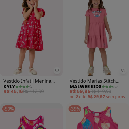
Kyly - Vestido Infatil Menina Cor
Ma
Vestido Infatil Menina
Vestido Marias Stitch
KYLY
MALWEE KIDS
Corações (Rosa)
(Rosê)
R$ 45,16
R$ 112,90
R$ 59,95
R$ 119,90
ou
2x
de
R$ 29,97
sem
juros
-50%
-35%