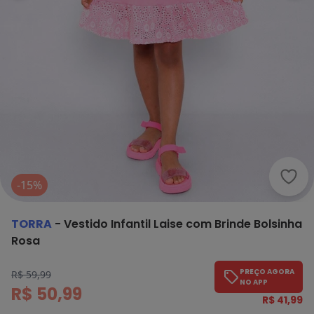
Torra
-15%
TORRA
-
Vestido Infantil Laise com Brinde Bolsinha
Rosa
PREÇO AGORA
R$ 59,99
NO APP
R$ 50,99
R$ 41,99