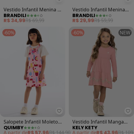
Brandili - Vestido Infantil Menina
Bra
Vestido Infantil Menina de
Vestido Infantil Menina
BRANDILI
BRANDILI
Florzinhas (Rosa)
Floral (Rosa)
R$ 34,99
R$ 69,99
R$ 29,99
R$ 59,99
-60%
-60%
NEW
Ke
Quimby - Salopete Infantil Molet
Vestido Infantil Manga
Salopete Infantil Moletom
KELY KETY
QUIMBY
Longa com Babados
(Rosa)
A partir de
R$ 43,96
R$ 109
A partir de
R$ 57,96
R$ 144,90