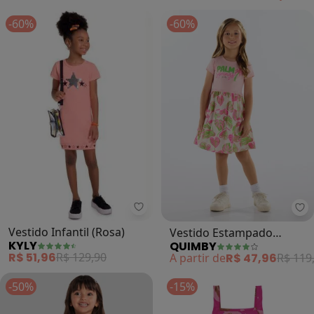
-60%
-60%
Kyly - Vestido Infantil (Rosa)
Qu
Vestido Infantil (Rosa)
Vestido Estampado
KYLY
QUIMBY
Cotton (Rosa)
R$ 51,96
R$ 129,90
A partir de
R$ 47,96
R$ 119
-50%
-15%