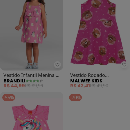
Brandili - Vestido Infantil Menina
Ma
Vestido Infantil Menina da
Vestido Rodado
BRANDILI
MALWEE KIDS
Bluey (Rosa)
Acinturado Ursinhos
R$ 44,99
R$ 89,99
R$ 42,41
R$ 49,90
(Rosa)
-55%
-70%