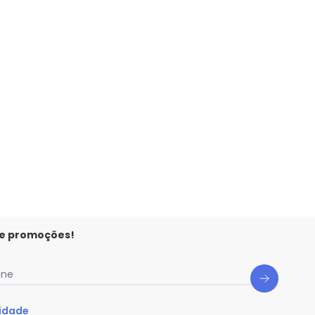
 e promoções!
one
cidade