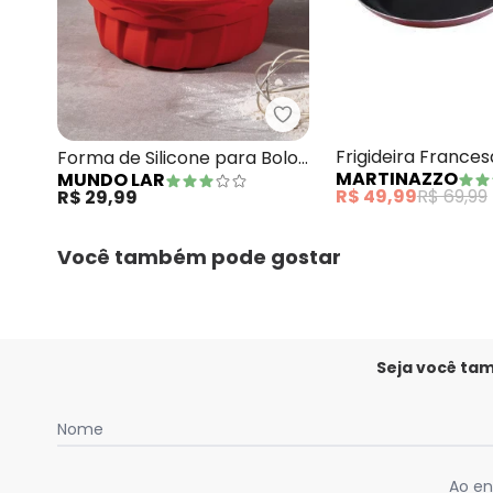
Mundo Lar - Forma de Si
Frigideira Frances
Forma de Silicone para Bolo
MARTINAZZO
MUNDO LAR
Médio Vermelho
R$ 49,99
R$ 69,99
R$ 29,99
Você também pode gostar
Seja você ta
Nome
Ao en