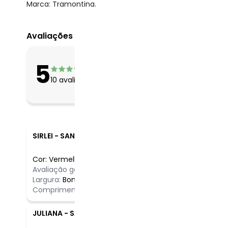
Marca: Tramontina.
Avaliações
O que as clientes 
5
Apertado
10
avaliações
Bom
Folgado
SIRLEI
-
SANTA RITA DO TRIVELATO - MT
Cor:
Vermelho
/
Comentário
Avaliação geral do produto:
Incrível
Ótimo
Largura:
Bom
Comprimento:
Bom
JULIANA
-
SAO PAULO - SP