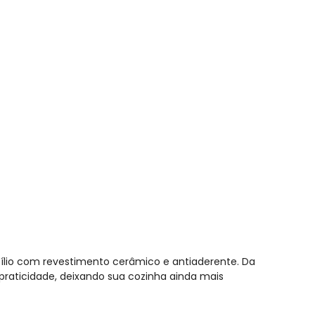
a 1 Peça
sílio com revestimento cerâmico e antiaderente. Da
a praticidade, deixando sua cozinha ainda mais