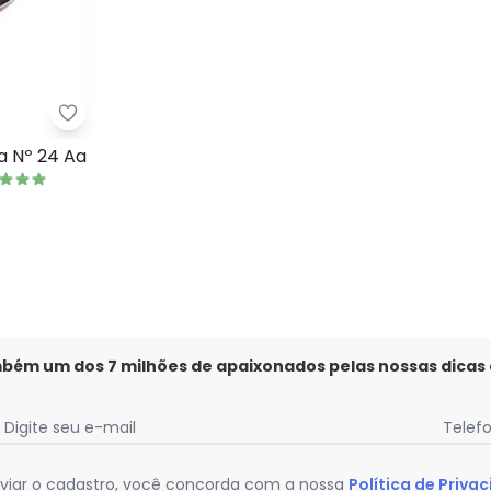
Martinazzo - Frigideira Francesa Nº 24 Aa
licone para Bolo Médio Vermelho
a Nº 24 Aa
mbém um dos 7 milhões de apaixonados pelas nossas dicas
Digite seu e-mail
Telef
viar o cadastro, você concorda com a nossa
Política de Priva