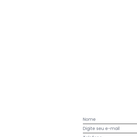
acharam da largura?
O que as cli
0
%
Curto
100
%
Bom
0
%
Longo
:
Nome
Digite seu e-mail