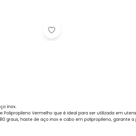
Tramontina - Escumadeira Vermelh
ço inox.
Polipropileno Vermelho que é ideal para ser utilizada em uten
té 180 graus, haste de aço inox e cabo em polipropileno, garante 