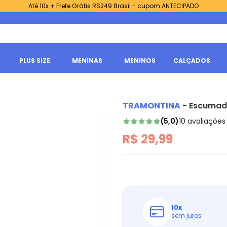
Até 10x + Frete Grátis R$249 Brasil - cupom ANTECIPADO
PLUS SIZE
MENINAS
MENINOS
CALÇADOS
TRAMONTINA
-
Escumade
(
5,0
)
10
avaliações
R$ 29,99
10
x
sem juros