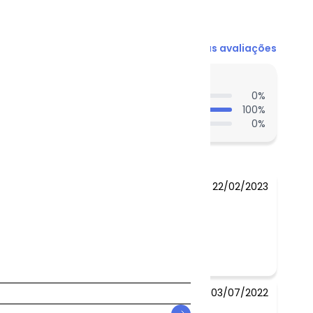
Ver todas as avaliações
entes acharam do comprimento?
0
%
100
%
0
%
22/02/2023
03/07/2022