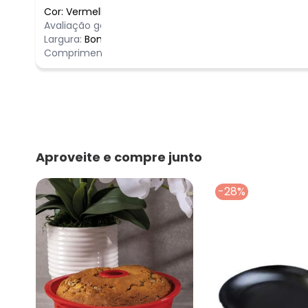
Cor:
Vermelho
/
Comentário
Avaliação geral do produto:
Incrível
Ótimo
Largura:
Bom
Comprimento:
Bom
Aproveite e compre junto
-28%