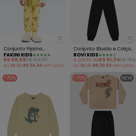
Fakini Kids - Conjunto Pijama C
Ro
Conjunto Pijama
Conjunto Blusão e Calça
FAKINI KIDS
ROVI KIDS
Camiseta e Calça (Bege)
Moletom (Bege)
R$ 68,69
R$ 124,90
A partir de
R$ 61,04
R$ 164
ou
2x
de
R$ 34,34
sem
juros
ou
2x
de
R$ 30,52
sem
juros
-70%
-70%
NEW