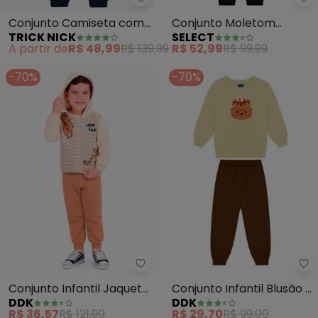
Trick Nick - Conjunto Camiseta
Se
Conjunto Camiseta com
Conjunto Moletom
TRICK NICK
SELECT
Calça Masculino (Bege)
Menino Jaqueta e Calça
A partir de
R$ 48,99
R$ 139,99
R$ 52,99
R$ 99,99
(Bege)
-70%
-70%
Ddk - Conjunto Infantil Jaqueta
Dd
Conjunto Infantil Jaqueta
Conjunto Infantil Blusão e
DDK
DDK
e Calça (Bege)
Calça (Bege)
R$ 36,57
R$ 121,90
R$ 29,70
R$ 99,00