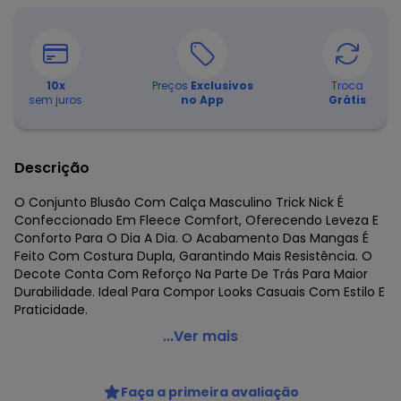
10
x
Preços
Exclusivos
Troca
sem juros
no App
Grátis
Descrição
O Conjunto Blusão Com Calça Masculino Trick Nick É
Confeccionado Em Fleece Comfort, Oferecendo Leveza E
Conforto Para O Dia A Dia. O Acabamento Das Mangas É
Feito Com Costura Dupla, Garantindo Mais Resistência. O
Decote Conta Com Reforço Na Parte De Trás Para Maior
Durabilidade. Ideal Para Compor Looks Casuais Com Estilo E
Praticidade.
Trick Nick - Conjunto Bluão com Calça Bege
...Ver mais
Código do produto: 8421677
Comprimento da Manga: Longa
Faça a primeira avaliação