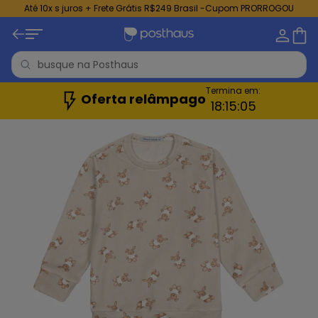
Até 10x s juros + Frete Grátis R$249 Brasil -Cupom PRORROGOU
Termina em:
Oferta relâmpago
18:
15:
04