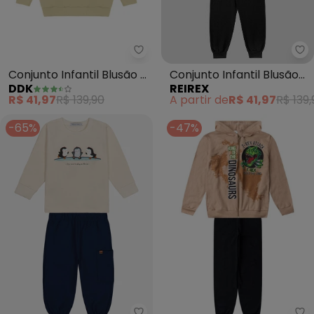
Re
Ddk - Conjunto Infantil Blusão 
Conjunto Infantil Blusão
Conjunto Infantil Blusão e
REIREX
DDK
com Estampa e Calça
Calça (Bege)
A partir de
R$ 41,97
R$ 139,
R$ 41,97
R$ 139,90
(Bege)
-65%
-47%