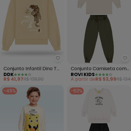
Ddk - Conjunto Infantil Dino T R
Ro
Conjunto Infantil Dino T
Conjunto Camiseta com
DDK
ROVI KIDS
Rex (Bege)
Calça Meia Malha (Bege)
R$ 41,97
R$ 139,90
A partir de
R$ 53,99
R$ 134
-45%
-63%