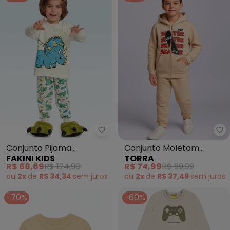
Fakini Kids - Conjunto Pijama C
To
Conjunto Pijama
Conjunto Moletom
FAKINI KIDS
TORRA
Camiseta e Calça (Bege)
Infantil Peluciado Capuz
R$ 68,69
R$ 124,90
R$ 74,99
R$ 99,99
(Bege)
ou
2x
de
R$ 34,34
sem
juros
ou
2x
de
R$ 37,49
sem
juros
-70%
-60%