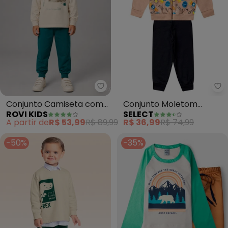
Rovi Kids - Conjunto Camiseta 
Se
Conjunto Camiseta com
Conjunto Moletom
ROVI KIDS
SELECT
Calça (Bege)
Menino Jaqueta e Calça
A partir de
R$ 53,99
R$ 89,99
R$ 36,99
R$ 74,99
(Bege)
-50%
-35%