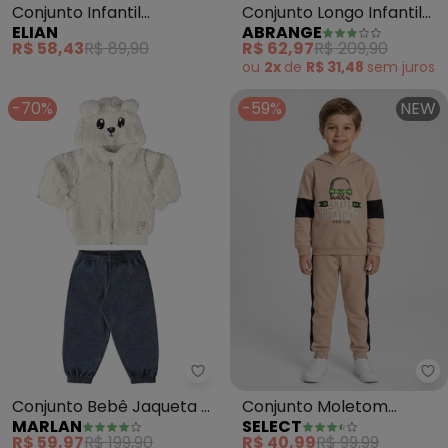
Conjunto Infantil
Conjunto Longo Infantil
ELIAN
ABRANGE
Esportivo Animais (Bege)
Menino Creativity (Bege)
R$ 58,43
R$ 89,90
R$ 62,97
R$ 209,90
ou
2x
de
R$ 31,48
sem
juros
-70%
-59%
NEW
Marlan - Conjunto Bebê Jaquet
Se
Conjunto Bebê Jaqueta e
Conjunto Moletom
MARLAN
SELECT
Calça Moletom Jeans
Menino Blusão e Calça
R$ 59,97
R$ 199,90
R$ 40,99
R$ 99,99