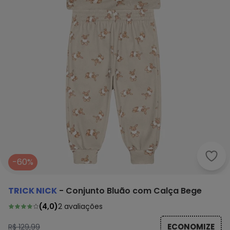
Tric
-60%
TRICK NICK
-
Conjunto Bluão com Calça Bege
(
4,0
)
2
avaliações
ECONOMIZE
R$ 129,99