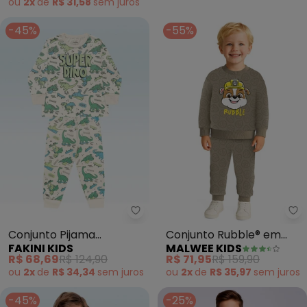
ou
2x
de
R$ 31,58
sem
juros
-45%
-55%
Fakini Kids - Conjunto Pijama C
Ma
Conjunto Pijama
Conjunto Rubble® em
FAKINI KIDS
MALWEE KIDS
Camiseta e Calça (Bege)
Moletinho (Bege)
R$ 68,69
R$ 124,90
R$ 71,95
R$ 159,90
ou
2x
de
R$ 34,34
sem
juros
ou
2x
de
R$ 35,97
sem
juros
-45%
-25%