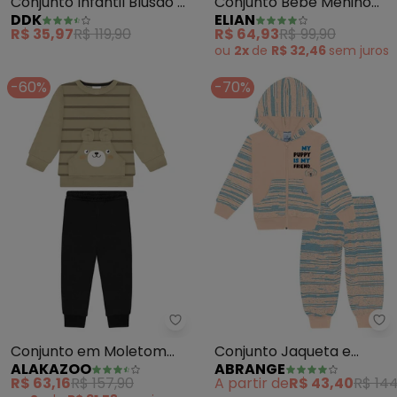
Conjunto Infantil Blusão e
Conjunto Bebê Menino
DDK
ELIAN
Calça (Bege)
Tricolor Dinossauro
R$ 35,97
R$ 119,90
R$ 64,93
R$ 99,90
(Bege)
ou
2x
de
R$ 32,46
sem
juros
-60%
-70%
Alakazoo - Conjunto em Moleto
Ab
Conjunto em Moletom
Conjunto Jaqueta e
ALAKAZOO
ABRANGE
Felpado de Algodão
Calça Riscado Baby
R$ 63,16
R$ 157,90
A partir de
R$ 43,40
R$ 144
(Bege)
(Bege)