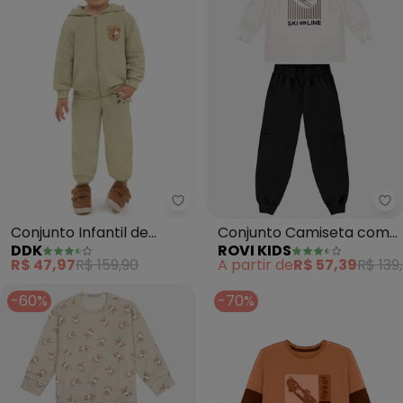
Ddk - Conjunto Infantil de Inve
Ro
Conjunto Infantil de
Conjunto Camiseta com
DDK
ROVI KIDS
Inverno (Bege)
Calça Meia Malha (Bege)
R$ 47,97
R$ 159,90
A partir de
R$ 57,39
R$ 139
-60%
-70%