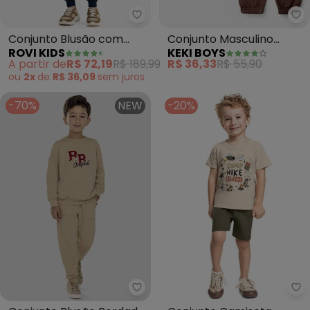
Rovi Kids - Conjunto Blusão co
Ke
Conjunto Blusão com
Conjunto Masculino
ROVI KIDS
KEKI BOYS
Calça Moletom (Bege)
Never Stop (Caqui)
A partir de
R$ 72,19
R$ 189,99
R$ 36,33
R$ 55,90
ou
2x
de
R$ 36,09
sem
juros
-70%
NEW
-20%
Reirex - Conjunto Blusão Borda
Be