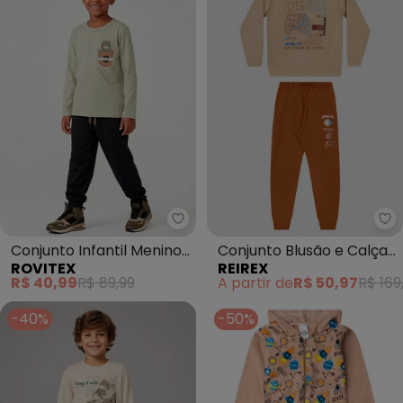
Rovitex - Conjunto Infantil Men
Re
Conjunto Infantil Menino
Conjunto Blusão e Calça
ROVITEX
REIREX
Meia Estação (Bege)
Jogger (Bege)
R$ 40,99
R$ 89,99
A partir de
R$ 50,97
R$ 169
-40%
-50%