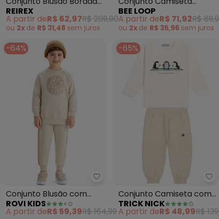
Conjunto Blusão Bordado
Conjunto Camiseta
REIREX
BEE LOOP
e Calça (Bege)
Camp & Hike Bege
A partir de
R$ 62,97
R$ 209,90
A partir de
R$ 71,92
R$ 89,
ou
2x
de
R$ 31,48
sem
juros
ou
2x
de
R$ 35,96
sem
juros
-64%
-65%
Rovi Kids - Conjunto Blusão co
Tr
Conjunto Blusão com
Conjunto Camiseta com
ROVI KIDS
TRICK NICK
Calça Moletom (Bege)
Calça Masculino (Bege)
A partir de
R$ 59,39
R$ 164,99
A partir de
R$ 48,99
R$ 139