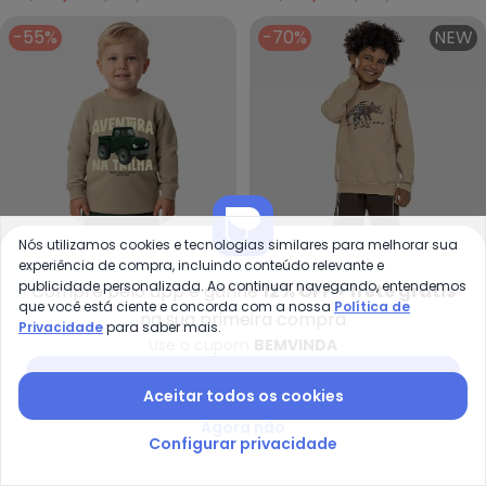
-55%
-70%
NEW
Nós utilizamos cookies e tecnologias similares para melhorar sua
experiência de compra, incluindo conteúdo relevante e
publicidade personalizada. Ao continuar navegando, entendemos
Compre pelo app e ganhe
12% OFF + frete grátis
que você está ciente e concorda com a nossa
Política de
na sua primeira compra
Privacidade
para saber mais.
Re
Malwee Kids - Conjunto Aventur
Use o cupom
BEMVINDA
Conjunto Blusão Dino e
Conjunto Aventura na
Baixar app Posthaus
REIREX
MALWEE KIDS
Calça (Bege)
Trilha em Moletom
Aceitar todos os cookies
A partir de
R$ 58,47
R$ 194
R$ 49,45
R$ 109,90
(Areia)
Agora não
-59%
-64%
Configurar privacidade