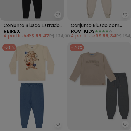
Reirex - Conjunto Blusão Listra
Ro
Conjunto Blusão Listrado
Conjunto Blusão com
REIREX
ROVI KIDS
e Calça (Bege)
Calça Masculino (Bege)
A partir de
R$ 58,47
R$ 194,90
A partir de
R$ 55,34
R$ 134
-35%
-70%
Elian - Conjunto Infantil Esport
Ab