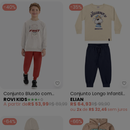
-40%
-35%
Rovi Kids - Conjunto Blusão co
El
Conjunto Blusão com
Conjunto Longo Infantil
ROVI KIDS
ELIAN
Calça (Bege)
Menino Journey (Bege)
A partir de
R$ 53,99
R$ 89,99
R$ 64,93
R$ 99,90
ou
2x
de
R$ 32,46
sem
juros
-64%
-66%