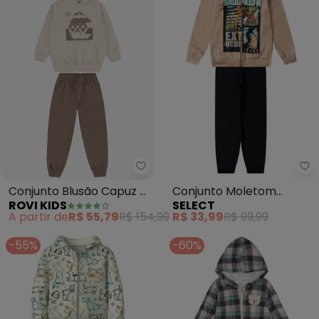
Rovi Kids - Conjunto Blusão Ca
Se
Conjunto Blusão Capuz e
Conjunto Moletom
ROVI KIDS
SELECT
Calça Moletom (Bege)
Menino Jaqueta e Calça
A partir de
R$ 55,79
R$ 154,99
R$ 33,99
R$ 99,99
(Bege)
-55%
-60%