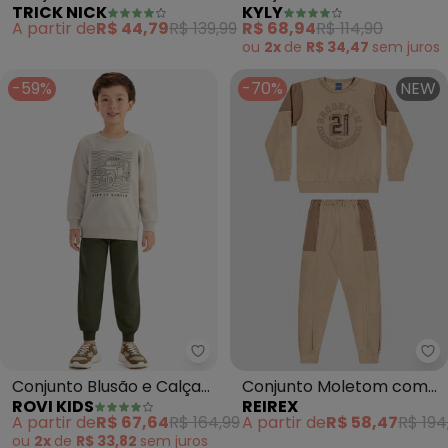
TRICK NICK
KYLY
Calça Felpado (Bege)
Estampa (Bege)
A partir de
R$ 44,79
R$ 139,99
R$ 68,94
R$ 114,90
ou
2x
de
R$ 34,47
sem
juros
-59%
-70%
NEW
Re
Rovi Kids - Conjunto Blusão e C
Conjunto Moletom com
Conjunto Blusão e Calça
REIREX
ROVI KIDS
Recortes (Bege)
Moletom Sarjado (Bege)
A partir de
R$ 58,47
R$ 194
A partir de
R$ 67,64
R$ 164,99
ou
2x
de
R$ 33,82
sem
juros