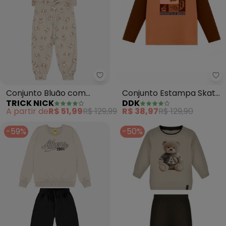
Trick Nick - Conjunto Bluão co
Dd
Conjunto Bluão com
Conjunto Estampa Skate
TRICK NICK
DDK
Calça (Bege)
(Marrom)
A partir de
R$ 51,99
R$ 129,99
R$ 38,97
R$ 129,90
-59%
-50%