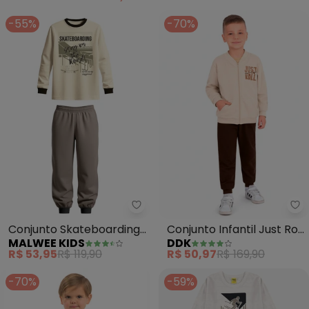
-55%
-70%
Malwee Kids - Conjunto Skateb
Dd
Conjunto Skateboarding
Conjunto Infantil Just Roll
MALWEE KIDS
DDK
em Moletom (Bege)
(Bege)
R$ 53,95
R$ 119,90
R$ 50,97
R$ 169,90
-70%
-59%