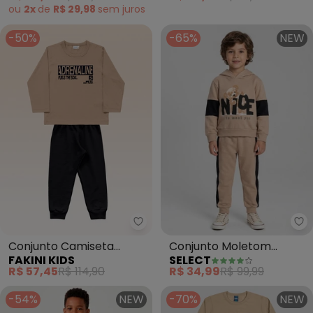
(Bege)
(Bege)
ou
2x
de
R$ 29,98
sem
juros
-50%
-65%
NEW
Fakini Kids - Conjunto Camiset
Se
Conjunto Camiseta
Conjunto Moletom
FAKINI KIDS
SELECT
Manga Longa e Calça
Menino Blusão e Calça
R$ 57,45
R$ 114,90
R$ 34,99
R$ 99,99
(Bege)
(Bege)
-54%
NEW
-70%
NEW