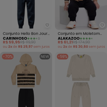
Carinhoso - Conjunto Hello Bo
Al
Conjunto Hello Bon Jour
Conjunto em Moletom
CARINHOSO
ALAKAZOO
em Moletom (Bege)
com Capuz e Retilínea
R$ 59,95
R$ 119,90
R$ 61,21
R$ 174,90
(Bege)
ou
2x
de
R$ 29,97
sem
juros
ou
2x
de
R$ 30,60
sem
juros
-70%
NEW
-59%