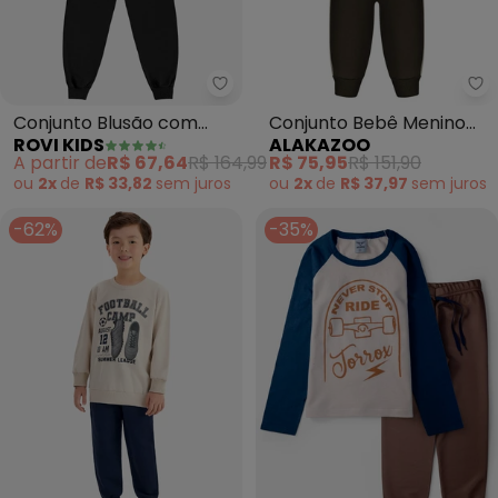
Rovi Kids - Conjunto Blusão co
Al
Conjunto Blusão com
Conjunto Bebê Menino
ROVI KIDS
ALAKAZOO
Calça Moletom (Bege)
em Moletom Felpado
A partir de
R$ 67,64
R$ 164,99
R$ 75,95
R$ 151,90
(Bege)
ou
2x
de
R$ 33,82
sem
juros
ou
2x
de
R$ 37,97
sem
juros
-62%
-35%