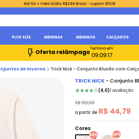
Até 10x + Frete Grátis R$249 Brasil - cupom 8DO8
PLUS SIZE
MENINAS
MENINOS
CALÇADOS
Termina em:
Oferta relâmpago
09:
09:
16
njuntos de Inverno
Trick Nick - Conjunto Blusão com Cal
TRICK NICK
-
Conjunto B
(
4,0
)
1
avaliação
R$ 139,99
R$ 44,79
a partir de
Cores
68%
68%