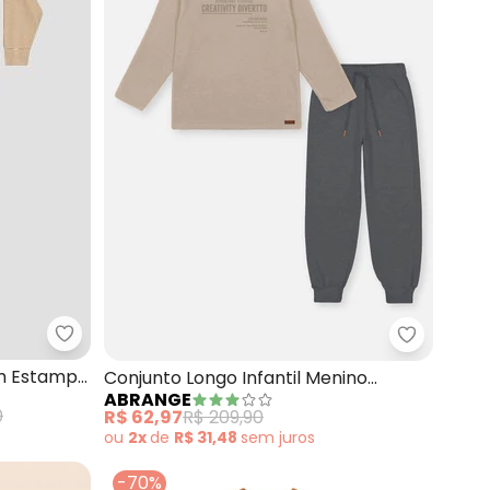
 Recortes (Bege)
Reirex - Conjunto Infantil Blusão com Estampa e 
Abrange -
om Estampa
Conjunto Longo Infantil Menino
ABRANGE
Creativity (Bege)
0
R$ 62,97
R$ 209,90
ou
2x
de
R$ 31,48
sem
juros
-70%