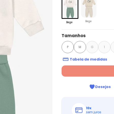
Bege
Bege
Tamanhos
P
M
G
1
Tabela de medidas
Desejos
10
x
sem juros