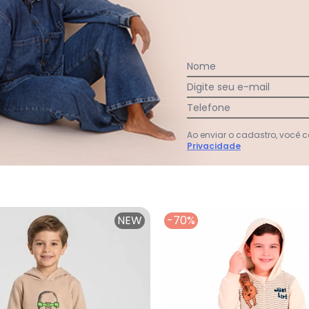
Nome
Digite seu e-mail
amiseta com Calça Masculino Bege
Trick Nick - Conjunto Camiseta com Calça Mascu
Telefone
ta com
Bege
9
Ao enviar o cadastro, você
Privacidade
em
juros
NEW
-70%