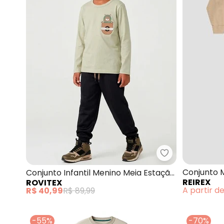
Rovitex - Conju
Conjunto 
Conjunto Infantil Menino Meia Estação
REIREX
ROVITEX
(Bege)
(Bege)
A partir d
R$ 40,99
R$ 89,99
-55%
-70%