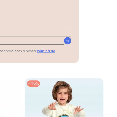
lino Bege
 concorda com a nossa
Política de
-45%