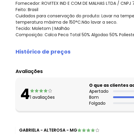
Fornecedor: ROVITEX IND E COM DE MALHAS LTDA / CNPJ 
Feito: Brasil
Cuidados para conservação do produto: Lavar na tempe
temperatura máxima de 150°C.Não lavar a seco.
Tecido: Moletom | Malhão
Composição: Calca Peca Total 50% Algodao 50% Polieste
Histórico de preços
O preço apresentado abaixo é o menor oferecido em al
agosto/2026
Avaliações
julho/2026
junho/2026
O que as clientes 
4
maio/2026
Apertado
1
avaliações
Bom
abril/2026
Folgado
março/2026
fevereiro/2026
GABRIELA
-
ALTEROSA - MG