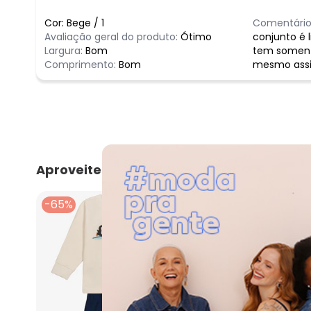
Cor:
Bege
/
1
Comentário
Avaliação geral do produto:
Ótimo
conjunto é 
Largura:
Bom
tem somente
Comprimento:
Bom
mesmo ass
Aproveite e compre junto
-65%
-59%