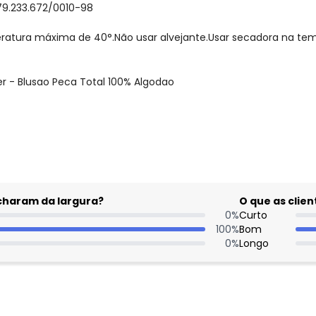
79.233.672/0010-98
ratura máxima de 40°.Não usar alvejante.Usar secadora na te
r - Blusao Peca Total 100% Algodao
gum dia do mês, para o menor tamanho disponível.
acharam da largura?
O que as cli
0
%
Curto
100
%
Bom
0
%
Longo