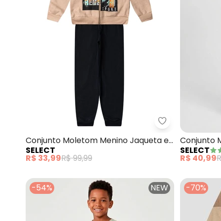
Select - Conju
Conjunto Moletom Menino Jaqueta e
Conjunto 
SELECT
SELECT
Calça (Bege)
Calça (Be
R$ 33,99
R$ 99,99
R$ 40,99
R
-54%
NEW
-70%