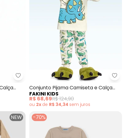
no Blusão e Calça (Bege)
Ddk - Conjunto Infantil Jaqueta e Calça (Bege)
Fakini Ki
 Calça
Conjunto Pijama Camiseta e Calça
FAKINI KIDS
(Bege)
R$ 68,69
R$ 124,90
ou
2x
de
R$ 34,34
sem
juros
NEW
-70%