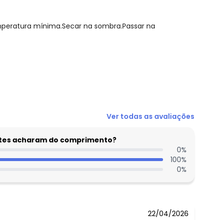
mperatura mínima.Secar na sombra.Passar na
N/D*
Ver todas as avaliações
R$ 69,99
R$ 76,99
entes acharam do comprimento?
R$ 59,99
0
%
100
%
R$ 108,49
0
%
N/D*
N/D*
22/04/2026