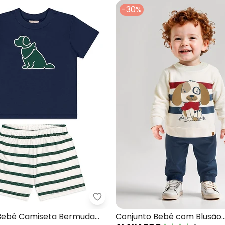
-30%
Infantil Skate (Azul)
Quimby - Conjunto Bebê Camise
Bebê Camiseta Bermuda
Conjunto Bebê com Blusão