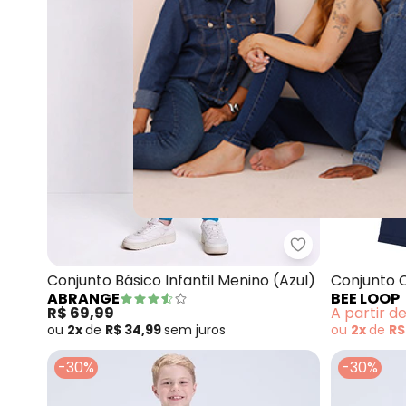
Abrange - Conju
Conjunto Básico Infantil Menino (Azul)
Conjunto 
ABRANGE
BEE LOOP
R$ 69,99
A partir d
ou
2x
de
R$ 34,99
sem
juros
ou
2x
de
R$
-30%
-30%