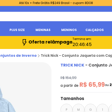
Até 10x + Frete Grátis R$249 Brasil - cupom 8DO8
PLUS SIZE
MENINAS
MENINOS
CALÇADOS
Termina em:
Oferta relâmpago
20:
46:
44
njuntos de Inverno
Trick Nick - Conjunto Jaqueta com Cap
TRICK NICK
-
Conjunto J
R$ 164,99
R$ 65,99
2
ou
a partir de
Tamanhos
P
M
G
1