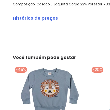
Composição: Casaco E Jaqueta Corpo 22% Poliester 78% 
Histórico de preços
O preço apresentado abaixo é o menor oferecido em al
agosto/2026
julho/2026
junho/2026
maio/2026
abril/2026
Você também pode gostar
março/2026
fevereiro/2026
-45%
-20%