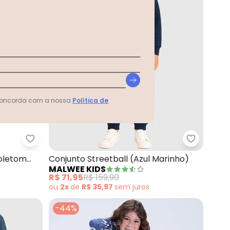
 concorda com a nossa
Política de
amp & Hike Azul
Malwee Kids - Conjunto Established em Moletom 
Malwee Ki
oletom
Conjunto Streetball (Azul Marinho)
MALWEE KIDS
R$ 71,95
R$ 159,90
ou
2x
de
R$ 35,97
sem
juros
-44%