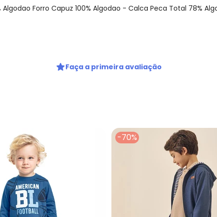
Algodao Forro Capuz 100% Algodao - Calca Peca Total 78% Algo
gum dia do mês, para o menor tamanho disponível.
Faça a primeira avaliação
-70%