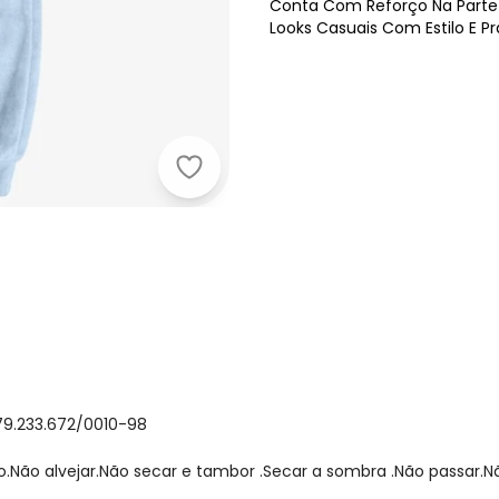
Conta Com Reforço Na Parte 
Looks Casuais Com Estilo E Pr
Trick Nick - Conjunto Jaqueta com 
79.233.672/0010-98
ão alvejar.Não secar e tambor .Secar a sombra .Não passar.Nã