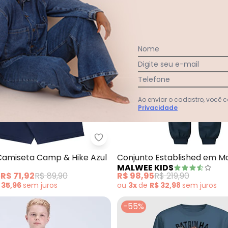
Nome
Digite seu e-mail
Telefone
Ao enviar o cadastro, você
Privacidade
nto Básico Infantil Menino (Azul)
Bee Loop - Conjunto Camiseta C
Camiseta Camp & Hike Azul
Conjunto Established em M
MALWEE KIDS
(Azul Marinho)
e
R$ 71,92
R$ 89,90
R$ 98,95
R$ 219,90
 35,96
sem
juros
ou
3x
de
R$ 32,98
sem
juros
-55%