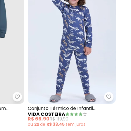
Malwee Kids - Conjunto Chase® em Moletom Flane
Vida Costeira - Conjunto de Moletom Básico com Capuz (Azul)
Vida Cost
tom
Conjunto Térmico de Infantil
VIDA COSTEIRA
Dinossauro (Marinho)
R$ 66,90
R$ 119,90
ou
2x
de
R$ 33,45
sem
juros