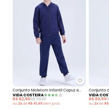
Vida Costeira 
Conjunto Moletom Infantil Capuz e
Conjunto 
VIDA COSTEIRA
VIDA COS
Zíper (Marinho)
Capuz (
R$ 82,90
R$ 119,90
R$ 82,90
R
ou
2x
de
R$ 41,45
sem
juros
ou
2x
de
R$