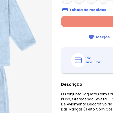
Tabela de medidas
Desejos
10
x
sem juros
Descrição
O Conjunto Jaqueta Com Cap
Plush, Oferecendo Leveza E C
De Aviamento Decorativo N
Das Mangas É Feito Com Cost