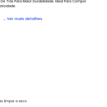
De Trás Para Maior Durabilidade. Ideal Para Compor
aticidade.
... Ver mais detalhes
Capuz e Calça Azul
o limpar a seco