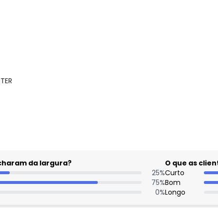
STER
gum dia do mês, para o menor tamanho disponível.
acharam da largura?
O que as cli
25
%
Curto
75
%
Bom
0
%
Longo