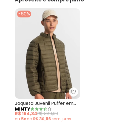
-60%
Minty - Jaqueta Juvenil
Jaqueta Juvenil Puffer em
MINTY
Microfibra Verde Musgo
R$ 154,34
R$ 389,99
ou
5x
de
R$ 30,86
sem
juros