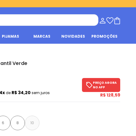
PIJAMAS
MARCAS
NOVIDADES
PROMOÇÕES
antil Verde
s
PREÇO AGORA
NO APP
4x
R$ 34,20
de
sem juros
R$ 128,59
6
8
10