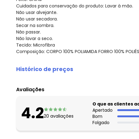
Cuidados para conservação do produto: Lavar à mão.
Não usar alvejante.
Não usar secadora.
Secar na sombra.
Não passar.
Não lavar a seco.
Tecido: Microfibra
Composição: CORPO 100% POLIAMIDA FORRO 100% POLIÉ
Histórico de preços
O preço apresentado abaixo é o menor oferecido em al
agosto/2026
Avaliações
julho/2026
junho/2026
O que as clientes 
4.2
maio/2026
Apertado
20
avaliações
Bom
abril/2026
Folgado
março/2026
fevereiro/2026