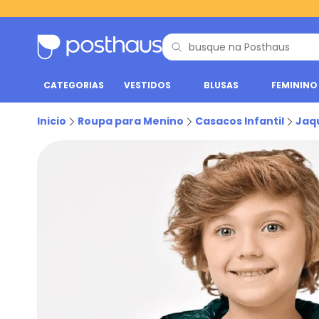
CATEGORIAS
VESTIDOS
BLUSAS
FEMININO
Inicio
Roupa para Menino
Casacos Infantil
Jaq