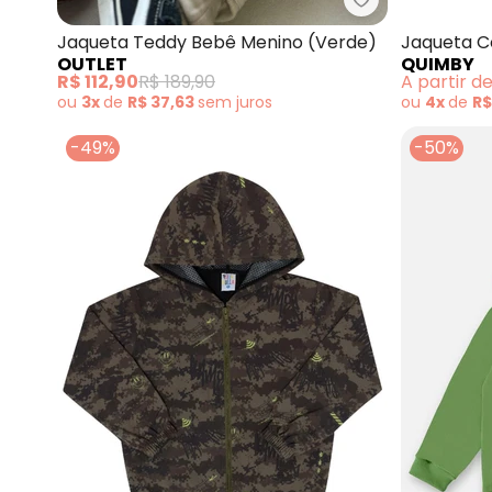
Outlet - Jaque
Jaqueta Teddy Bebê Menino (Verde)
Jaqueta C
OUTLET
QUIMBY
R$ 112,90
R$ 189,90
A partir d
ou
3x
de
R$ 37,63
sem
juros
ou
4x
de
R$
-49%
-50%