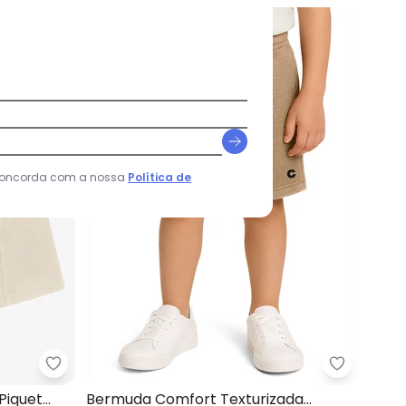
NEW
 concorda com a nossa
Política de
 em Sarja Moletom (Bege)
Trick Nick - Bermuda Infantil Masculina Piquet (B
Carinhoso
Piquet
Bermuda Comfort Texturizada