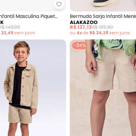
uda em Tactel Sport do Donald Duck (Bege)
Trick Nick - Bermuda Infantil Ma
fantil Masculina Piquet
Bermuda Sarja Infantil Men
CK
ALAKAZOO
Chino (Bege)
R$ 149,99
R$ 137,13
R$ 195,90
 32,49
sem
juros
ou
4x
de
R$ 34,28
sem
juros
-34%