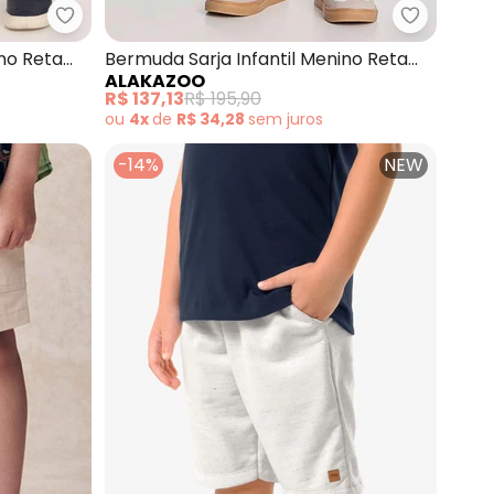
sculina Piquet (Bege)
Alakazoo - Bermuda Sarja Infantil Menino Reta C
Alakazoo 
ino Reta
Bermuda Sarja Infantil Menino Reta
ALAKAZOO
Chino (Bege)
R$ 137,13
R$ 195,90
ou
4x
de
R$ 34,28
sem
juros
-14%
NEW