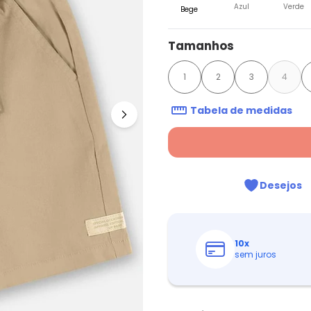
Azul
Verde
Bege
Tamanhos
1
2
3
4
Tabela de medidas
Desejos
10
x
sem juros