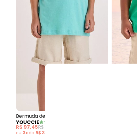
Youccie - Berm
Bermuda de Linho Cru (Cru)
Bermuda d
YOUCCIE
YOUCCIE
R$ 97,45
R$ 194,90
R$ 132,45
ou
3x
de
R$ 32,48
sem
juros
ou
4x
de
R$