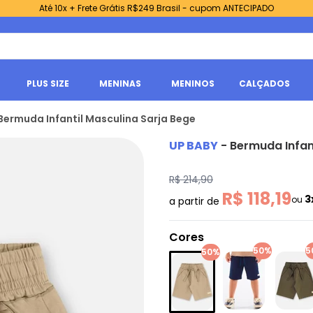
Até 10x + Frete Grátis R$249 Brasil - cupom ANTECIPADO
PLUS SIZE
MENINAS
MENINOS
CALÇADOS
Bermuda Infantil Masculina Sarja Bege
UP BABY
-
Bermuda Infan
R$ 214,90
R$ 118,19
3
ou
a partir de
Cores
50%
5
50%