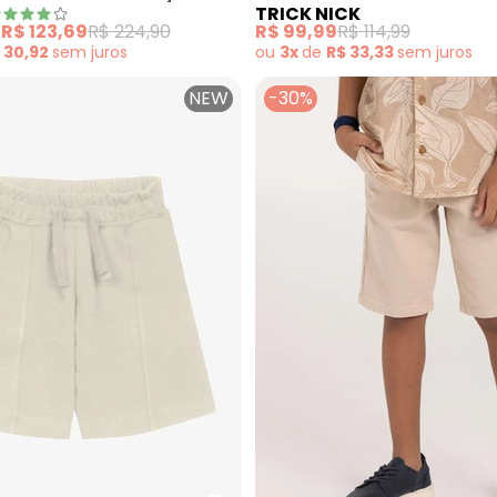
TRICK NICK
(Bege)
(Bege)
e
R$ 123,69
R$ 224,90
R$ 99,99
R$ 114,99
 30,92
sem
juros
ou
3x
de
R$ 33,33
sem
juros
NEW
-30%