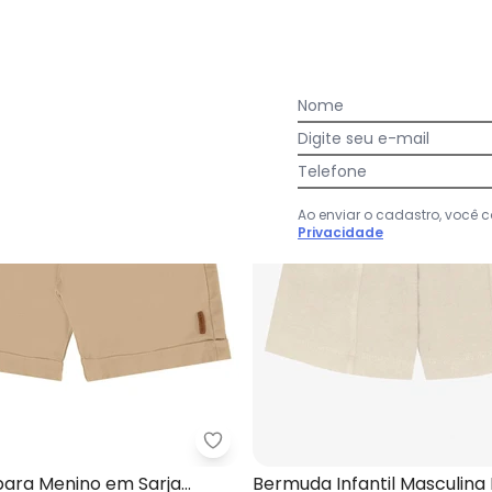
-13%
Nome
Digite seu e-mail
Telefone
Ao enviar o cadastro, você
Privacidade
muda Sarja Menino com Elasticidade (Bege)
Up Baby - Bermuda para Menino
ara Menino em Sarja
Bermuda Infantil Masculina 