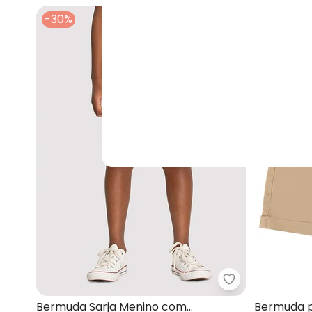
-30%
-45%
Alakazoo - Ber
Bermuda Sarja Menino com
Bermuda p