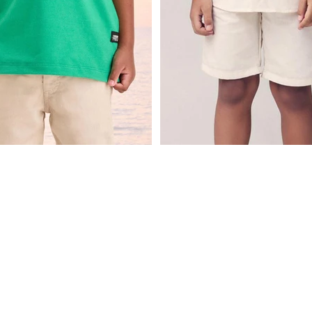
uda de Linho Cru (Cru)
Youccie - Bermuda de Sarja Beg
e Sarja Bege (Cru)
Bermuda a com Cadarço (
YOUCCIE
R$ 264,90
R$ 120,19
R$ 184,90
 33,11
sem
juros
ou
4x
de
R$ 30,04
sem
juros