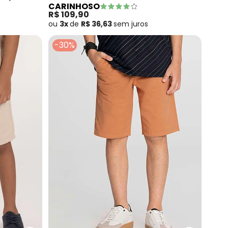
CARINHOSO
(Cáqui)
R$ 109,90
ou
3x
de
R$ 36,63
sem
juros
-30%