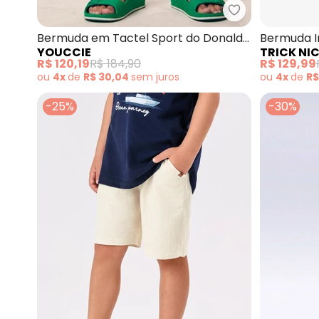
Youccie - Berm
Bermuda em Tactel Sport do Donald
Bermuda In
YOUCCIE
TRICK NI
Duck (Bege)
(Bege)
R$ 120,19
R$ 184,90
R$ 129,99
ou
4x
de
R$ 30,04
sem
juros
ou
4x
de
R$
-25%
-30%