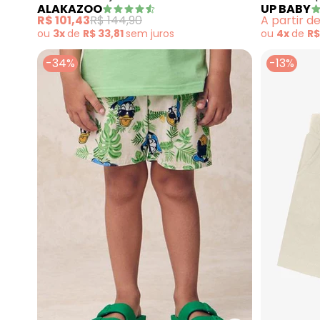
ALAKAZOO
UP BABY
Elasticidade (Bege)
Moletom 
R$ 101,43
R$ 144,90
A partir d
ou
3x
de
R$ 33,81
sem
juros
ou
4x
de
R$
-34%
-13%