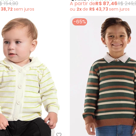
$ 154,90
A partir de
R$ 87,46
R$ 249,
 38,72
sem
juros
ou
2x
de
R$ 43,73
sem
juros
-65%