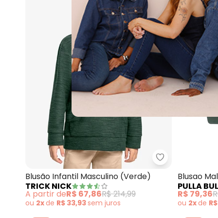
Trick Nick - Bl
Blusão Infantil Masculino (Verde)
Blusao Mal
TRICK NICK
PULLA BU
A partir de
R$ 67,86
R$ 214,99
R$ 79,36
R
ou
2x
de
R$ 33,93
sem
juros
ou
2x
de
R$