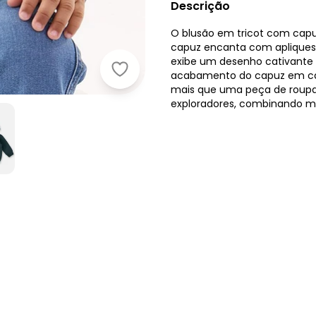
Descrição
O blusão em tricot com capu
capuz encanta com apliques 
exibe um desenho cativante d
Up Baby - Blusão em Tricô para B
acabamento do capuz em cane
mais que uma peça de roupa
exploradores, combinando m