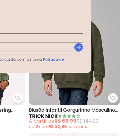
 concorda com a nossa
Política de
Verde)
Kyly - Casaco Infantil Menino Lettering (Verde)
Trick Nic
ering
Blusão Infantil Gorgurinho Masculino
TRICK NICK
(Verde)
A partir de
R$ 65,99
R$ 144,99
ou
2x
de
R$ 32,99
sem
juros