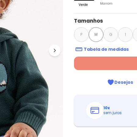
Marrom
Verde
Tamanhos
P
M
G
1
Tabela de medidas
Desejos
10
x
sem juros