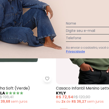
Nome
Digite seu e-mail
Telefone
Ao enviar o cadastro, você
Privacidade
usão Infantil Masculino (Verde)
Pulla Bulla - Blusao Malha Soft (
ha Soft (Verde)
Casaco Infantil Menino Lett
LLA
KYLY
(Verde)
$ 198,41
R$ 72,54
R$ 120,90
 39,68
sem
juros
ou
2x
de
R$ 36,27
sem
juros