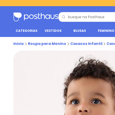
CATEGORIAS
VESTIDOS
BLUSAS
FEMININO
Inicio
Roupa para Menino
Casacos Infantil
Cas