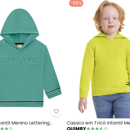
-65%
o com Capuz Infantil Unissex (Verde)
Milon - Casaco Infantil Menino L
antil Menino Lettering
Casaco em Tricô Infantil M
QUIMBY
(Verde)