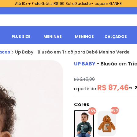
Até 10x + Frete Grátis R$199 Sul e Sudeste - cupom GANHEI
PLUS SIZE
MENINAS
MENINOS
CALÇADOS
acos
Up Baby - Blusão em Tricô para Bebê Menino Verde
UP BABY
-
Blusão em Tri
R$ 249,90
R$ 87,46
ou
a partir de
Cores
65%
65%