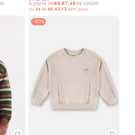
90
A partir de
R$ 87,46
R$ 249,90
ou
2x
de
R$ 43,73
sem
juros
-50%