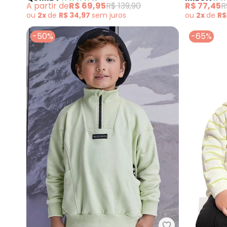
A partir de
R$ 69,95
R$ 139,90
R$ 77,45
R
ou
2x
de
R$ 34,97
sem
juros
ou
2x
de
R$
-50%
-65%