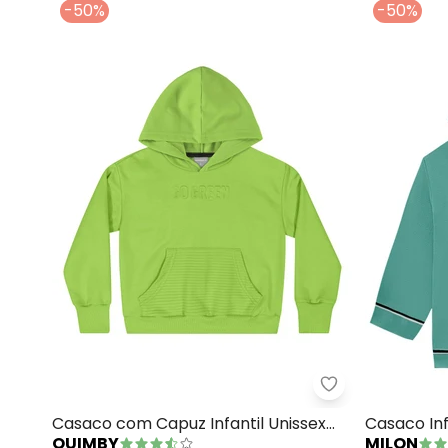
-50%
-50%
Quimby - Casac
Casaco com Capuz Infantil Unissex
Casaco Inf
QUIMBY
MILON
(Verde)
(Verde)