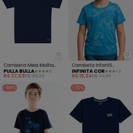
Pulla Bulla - Camiseta Meia Mal
In
Camiseta Meia Malha
Camiseta Infantil
PULLA BULLA
INFINITA COR
(Azul)
Masculina (Azul)
R$ 37,63
R$ 68,42
R$ 15,24
R$ 34,99
-56%
-70%