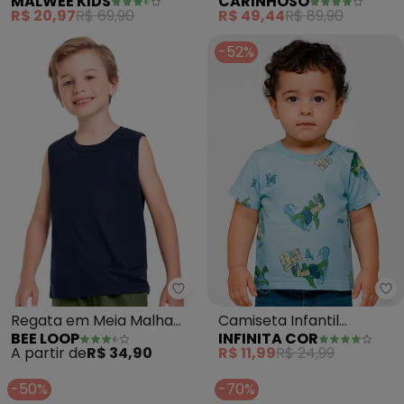
MALWEE KIDS
CARINHOSO
Malha (Azul Petróleo)
The Best Team Ever
R$ 20,97
R$ 69,90
R$ 49,44
R$ 89,90
(Azul)
-52%
Bee Loop - Regata em Meia Mal
In
Regata em Meia Malha
Camiseta Infantil
BEE LOOP
INFINITA COR
para Menino (Azul)
Masculina Animais (Azul)
A partir de
R$ 34,90
R$ 11,99
R$ 24,99
-50%
-70%