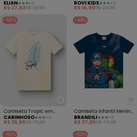
ELIAN
ROVI KIDS
Barquinhos (Azul)
Meia Malha (Azul)
R$ 27,93
R$ 39,90
R$ 16,99
R$ 24,99
-55%
-49%
Carinhoso - Camiseta Tropic em
Br
Camiseta Tropic em
Camiseta Infantil Menino
CARINHOSO
BRANDILI
Malha Linho (Azul Claro)
dos Vingadores (Azul)
R$ 35,95
R$ 79,90
R$ 37,95
R$ 74,99
-62%
-50%