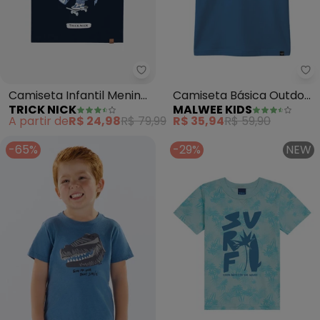
Trick Nick - Camiseta Infantil M
Ma
Camiseta Infantil Menino
Camiseta Básica Outdoor
TRICK NICK
MALWEE KIDS
Urso (Azul)
Expedition (Azul Pastel)
A partir de
R$ 24,98
R$ 79,99
R$ 35,94
R$ 59,90
-65%
-29%
NEW