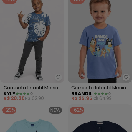
Kyly - Camiseta Infantil
Br
Camiseta Infantil Menino
Camiseta Infantil Menino
KYLY
BRANDILI
Lettering (Azul)
da Bluey em Puff (Azul)
R$ 28,30
R$ 62,90
R$ 25,95
R$ 64,99
-29%
NEW
-62%