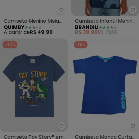
Quimby - Camiseta Menino Meia
Br
Camiseta Menino Meia
Camiseta Infantil Menino
QUIMBY
BRANDILI
Malha (Azul)
do Stitch em Gel (Azul)
A partir de
R$ 49,90
R$ 39,99
R$ 79,99
-35%
-61%
Malwee Kids - Camiseta Toy Sto
Ti
Camiseta Toy Story® em
Camiseta Manga Curta