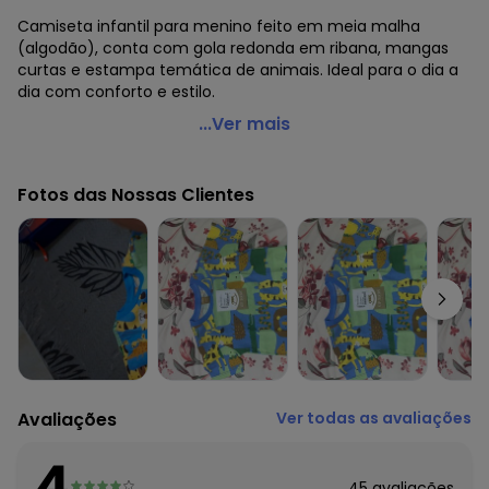
Camiseta infantil para menino feito em meia malha
(algodão), conta com gola redonda em ribana, mangas
curtas e estampa temática de animais. Ideal para o dia a
dia com conforto e estilo.
Up Baby - Camiseta Infantil Masculina Algodão Azul
...Ver mais
Código do produto: 8071465
Modelagem: Ampla
Fotos das Nossas Clientes
Comprimento da Manga: Curta
Forro: Não
Cinto: Não acompanha
Decote Frente : Redondo
Decote Costas: Redondo
Fornecedor: MALHARIA CRISTINA LTDA / CNPJ
82.663.337/0001-43
Feito: Brasil
Cuidados para conservação do produto: Lavar máx. 40°C,
processo normal, com cores semelhantes. Não alvejar.
Avaliações
Ver todas as avaliações
Secagem em tambor baixa (máx. 60°C). Ferro máx.
200°C. Não limpar a seco.
4
Tecido: Camiseta: Meia Malha (Alg
45
avaliações