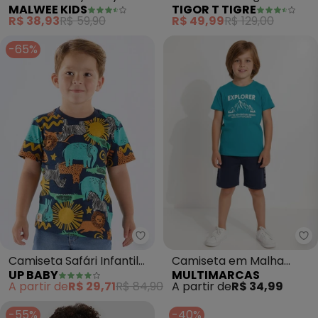
MALWEE KIDS
TIGOR T TIGRE
Malha (Azul)
Menino (Azul)
R$ 38,93
R$ 59,90
R$ 49,99
R$ 129,00
-65%
Up Baby - Camiseta Safári Infan
Mu
Camiseta Safári Infantil
Camiseta em Malha
UP BABY
MULTIMARCAS
em Algodão (Azul)
(Azul)
A partir de
R$ 29,71
R$ 84,90
A partir de
R$ 34,99
-55%
-40%