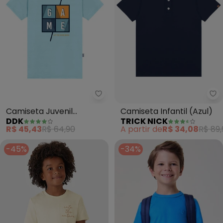
Tr
Camiseta Juvenil
Camiseta Infantil (Azul)
DDK
TRICK NICK
Estampa Game (Azul)
R$ 45,43
R$ 64,90
A partir de
R$ 34,08
R$ 89,
-45%
-34%