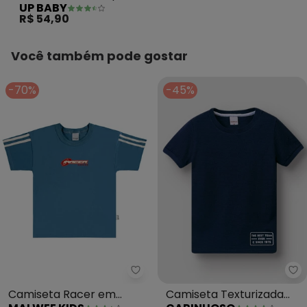
UP BABY
Menino Azul
R$ 54,90
Você também pode gostar
-70%
-45%
Malwee Kids - Camiseta Racer 
Ca
Camiseta Racer em
Camiseta Texturizada