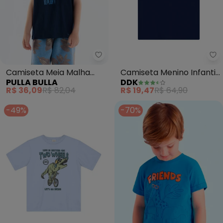
Pulla Bulla - Camiseta Meia Mal
Dd
Camiseta Meia Malha
Camiseta Menino Infantil
PULLA BULLA
DDK
(Azul)
(Azul)
R$ 36,09
R$ 82,04
R$ 19,47
R$ 64,90
-49%
-70%