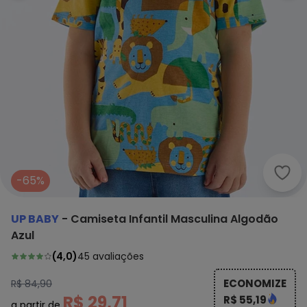
Up B
-65%
UP BABY
-
Camiseta Infantil Masculina Algodão
Azul
(
4,0
)
45
avaliações
ECONOMIZE
R$ 84,90
R$ 29,71
R$ 55,19
a partir de