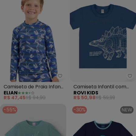
Elian - Camiseta de Praia Infant
Ro
Camiseta de Praia Infantil
Camiseta Infantil com
ELIAN
ROVI KIDS
Estampada Elian (Azul)
Estampa (Azul)
R$ 47,45
R$ 94,90
R$ 50,98
R$ 59,99
-55%
-30%
NEW