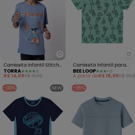
Torra - Camiseta Infantil Stitc
Be
Camiseta Infantil Stitch
Camiseta Infantil para
TORRA
BEE LOOP
Manga Curta (Azul)
Menino (Azul)
R$ 14,99
R$ 19,99
A partir de
R$ 19,95
R$ 39,
-30%
NEW
-35%