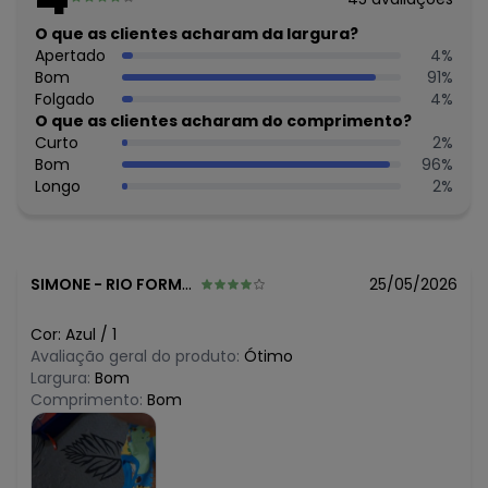
Composição: 100% Algodão
O que as clientes acharam da largura?
Histórico de preços
Apertado
4
%
Bom
91
%
O preço apresentado abaixo é o menor oferecido em
Folgado
4
%
algum dia do mês, para o menor tamanho disponível.
N/D*
O que as clientes acharam do comprimento?
agosto/2026
R$ 33,96
Curto
2
%
julho/2026
R$ 33,96
Bom
96
%
junho/2026
R$ 29,71
Longo
2
%
maio/2026
R$ 33,96
abril/2026
R$ 33,96
março/2026
R$ 42,45
fevereiro/2026
SIMONE
-
RIO FORMOSO - PE
25/05/2026
Cor:
Azul
/
1
Avaliação geral do produto:
Ótimo
Largura:
Bom
Comprimento:
Bom