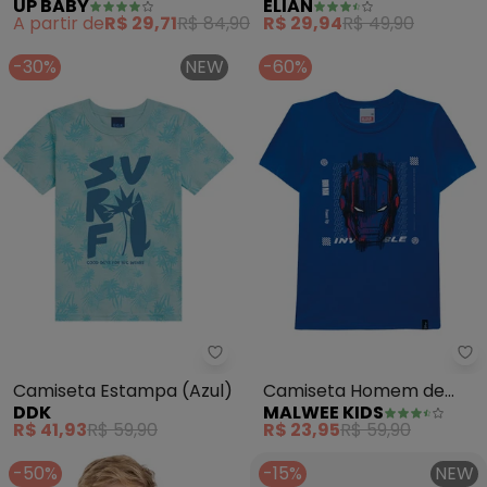
UP BABY
ELIAN
Algodão (Azul)
Navy Listrada (Azul)
A partir de
R$ 29,71
R$ 84,90
R$ 29,94
R$ 49,90
-30%
NEW
-60%
Ddk - Camiseta Estampa (Azul)
Ma
Camiseta Estampa (Azul)
Camiseta Homem de
DDK
MALWEE KIDS
Ferro® (Azul Royal)
R$ 41,93
R$ 59,90
R$ 23,95
R$ 59,90
-50%
-15%
NEW