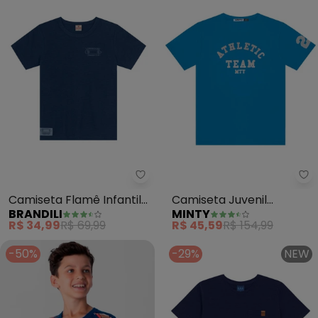
Brandili - Camiseta Flamê Infant
Mi
Camiseta Flamê Infantil
Camiseta Juvenil
BRANDILI
MINTY
Menino de Skate (Azul)
Masculina em Meia Malha
R$ 34,99
R$ 69,99
R$ 45,59
R$ 154,99
(Azul)
-50%
-29%
NEW