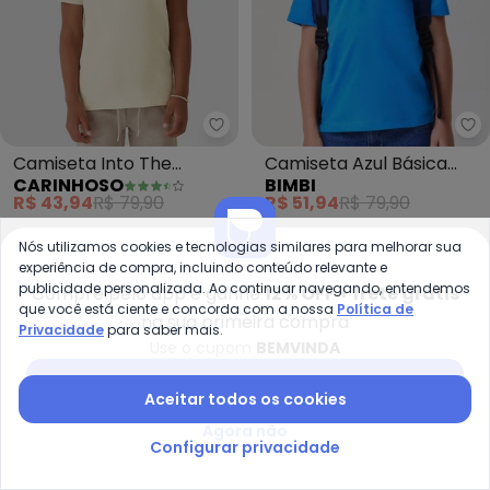
Carinhoso - Camiseta Into The 
Bi
Camiseta Into The
Camiseta Azul Básica
CARINHOSO
BIMBI
Nature em Linho (Azul
(Azul)
R$ 43,94
R$ 79,90
R$ 51,94
R$ 79,90
Claro)
-30%
NEW
-50%
Nós utilizamos cookies e tecnologias similares para melhorar sua
experiência de compra, incluindo conteúdo relevante e
publicidade personalizada. Ao continuar navegando, entendemos
Compre pelo app e ganhe
12% OFF + frete grátis
que você está ciente e concorda com a nossa
Política de
na sua primeira compra
Privacidade
para saber mais.
Use o cupom
BEMVINDA
Baixar app Posthaus
Aceitar todos os cookies
Agora não
Configurar privacidade