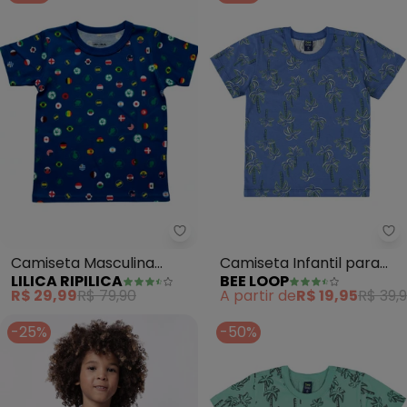
Lilica Ripilica - Camiseta Mascul
Be
Camiseta Masculina
Camiseta Infantil para
LILICA RIPILICA
BEE LOOP
Mundo Ripilica (Azul)
Menino (Azul)
R$ 29,99
R$ 79,90
A partir de
R$ 19,95
R$ 39,
-25%
-50%