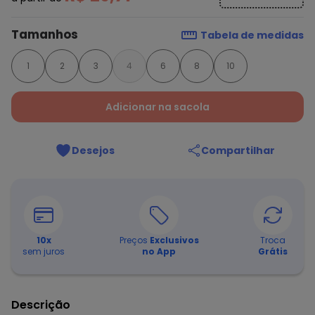
Tamanhos
Tabela de medidas
1
2
3
4
6
8
10
Adicionar na sacola
Desejos
Compartilhar
10
x
Preços
Exclusivos
Troca
sem juros
no App
Grátis
Descrição