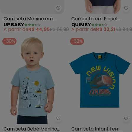
Up Baby - Camiseta Menino em 
Qu
Camiseta Menino em
Camiseta em Piquet
UP BABY
QUIMBY
Meia Malha (Azul)
Infantil (Azul)
A partir de
R$ 44,95
R$ 89,90
A partir de
R$ 33,21
R$ 94,
-30%
-32%
Elian - Camiseta Bebê Menino B
Ro
Camiseta Bebê Menino
Camiseta Infantil em