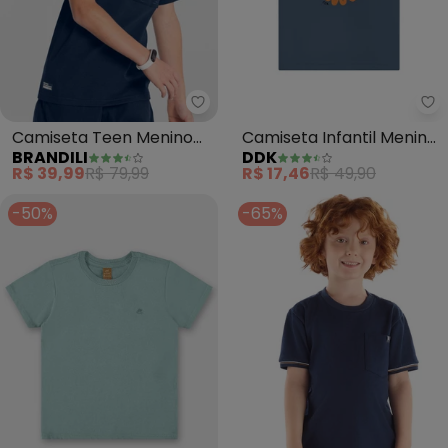
Brandili - Camiseta Teen Menin
Dd
Camiseta Teen Menino
Camiseta Infantil Menino
BRANDILI
DDK
em Malha (Azul)
(Azul)
R$ 39,99
R$ 79,99
R$ 17,46
R$ 49,90
-50%
-65%