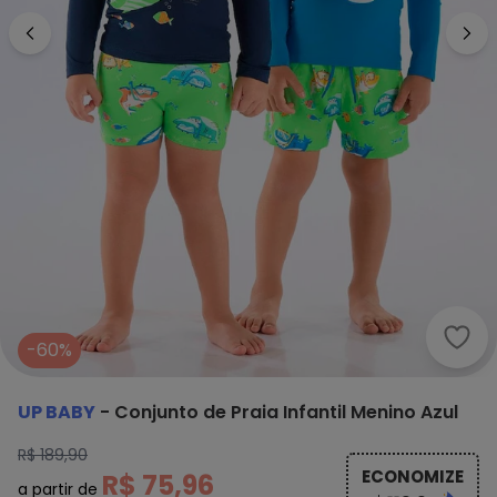
Up B
-60%
UP BABY
-
Conjunto de Praia Infantil Menino Azul
R$ 189,90
ECONOMIZE
R$ 75,96
a partir de