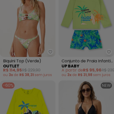
Outlet - Biquini Top (Verde)
Up
Biquini Top (Verde)
Conjunto de Praia Infantil
OUTLET
UP BABY
Menino (Verde)
R$ 114,95
R$ 229,90
A partir de
R$ 95,96
R$ 239
ou
3x
de
R$ 38,31
sem
juros
ou
3x
de
R$ 31,98
sem
juros
-60%
NEW