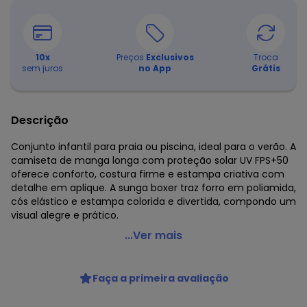
10
x
Preços
Exclusivos
Troca
sem juros
no App
Grátis
Descrição
Conjunto infantil para praia ou piscina, ideal para o verão. A
camiseta de manga longa com proteção solar UV FPS+50
oferece conforto, costura firme e estampa criativa com
detalhe em aplique. A sunga boxer traz forro em poliamida,
cós elástico e estampa colorida e divertida, compondo um
visual alegre e prático.
Up Baby - Conjunto de Praia Infantil Menino Azul
...Ver mais
Código do produto: 8244090
Modelagem: Justa
Faça a primeira avaliação
Comprimento da manga: Longa
Comprimento: Curto