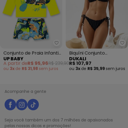
Up Baby - Conjunto de Praia Inf
Du
Conjunto de Praia Infantil
Biquíni Conjunto
UP BABY
DUKALI
Menino (Amarelo)
Cortininha Fio Duplo
A partir de
R$ 95,96
R$ 239,90
R$ 107,97
(Preto)
ou
3x
de
R$ 31,98
sem
juros
ou
3x
de
R$ 35,99
sem
juros
Acompanhe a gente
Seja você também um dos 7 milhões de apaixonados
pelas nossas dicas e promoções!