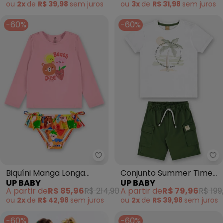
(Azul)
ou
2x
de
R$ 39,98
sem
juros
ou
3x
de
R$ 31,98
sem
juros
N/D*
abril/2026
N/D*
março/2026
-60%
-60%
N/D*
fevereiro/2026
Up Baby - Biquíni Manga Longa I
Up
Biquíni Manga Longa
Conjunto Summer Time
UP BABY
UP BABY
Infantil Fps+50 (Rosa)
Infantil Up Baby Branco
A partir de
R$ 85,96
R$ 214,90
A partir de
R$ 79,96
R$ 199
ou
2x
de
R$ 42,98
sem
juros
ou
2x
de
R$ 39,98
sem
juros
-60%
-60%