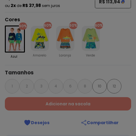
R$ 113,94
2x
R$ 37,98
ou
de
sem juros
Cores
60%
60%
60%
60%
Amarelo
Laranja
Verde
Azul
Tamanhos
1
2
3
4
6
8
10
12
Adicionar na sacola
Desejos
Compartilhar