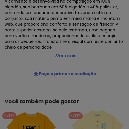
A camiseta é desenvolvida na composição em 100%
algodão, sua bermuda em 60% algodão e 40% poliéster,
contendo um cadarço decorativo trazendo estilo ao
conjunto, sua matéria prima em meia malha e moletom
web, que proporciona conforto e sensação de frescor. A
parte superior destaca-se pela estampa, uma pegada
bem verão e moderna, proporcionando estilo e energia
para os pequenos. Transforme o visual com este conjunto
cheio de personalidade
Vida Costeira - Conjunto Infantil Web Press Start
...Ver mais
Amarelo
Código do produto: 8272064
Faça a primeira avaliação
Modelagem: Ampla
Comprimento da Manga: Curta
Comprimento: Curto
Forro: Não
Cinto: Não acompanha
Você também pode gostar
Decote Frente : Redondo
Fornecedor: OLIVER COMERCIO DIGITAL LTDA / CNPJ
-70%
-70%
42.116.634/0001-54
Feito: Brasil