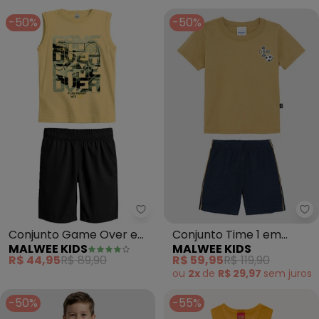
-50%
-50%
Malwee Kids - Conjunto Game 
Ma
Conjunto Game Over em
Conjunto Time 1 em
MALWEE KIDS
MALWEE KIDS
Moletinho (Amarelo)
Moletinho (Amarelo)
R$ 44,95
R$ 89,90
R$ 59,95
R$ 119,90
ou
2x
de
R$ 29,97
sem
juros
-50%
-55%