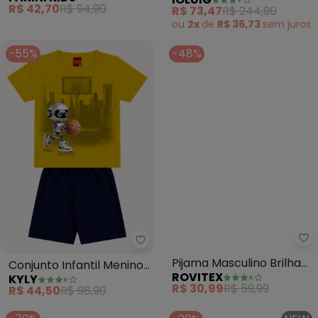
Bermuda (Amarelo)
Bermuda Sarja (Amarelo)
R$ 42,70
R$ 94,90
R$ 73,47
R$ 244,90
ou
2x
de
R$ 36,73
sem
juros
-55%
-48%
Kyly - Conjunto Infantil Menin
Ro
Conjunto Infantil Menino
Pijama Masculino Brilha
KYLY
ROVITEX
Estampa (Amarelo)
no Escuro Kappes
R$ 44,50
R$ 98,90
R$ 30,99
R$ 59,99
(Amarelo)