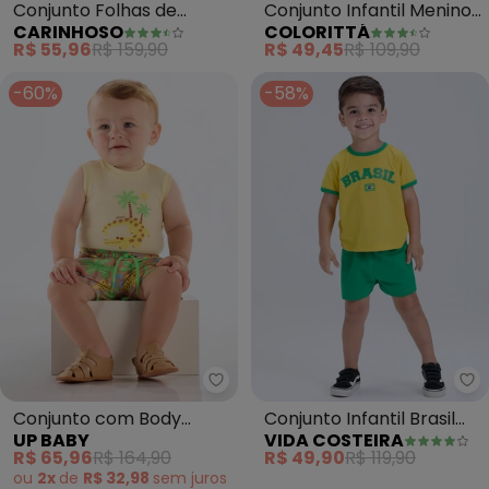
Conjunto Folhas de
Conjunto Infantil Menino
CARINHOSO
COLORITTÁ
Bananeira Menino
Sunshine Relevo
R$ 55,96
R$ 159,90
R$ 49,45
R$ 109,90
(Amarelo)
(Amarelo)
-60%
-58%
Up Baby - Conjunto com Body 
Vi
Conjunto com Body
Conjunto Infantil Brasil
UP BABY
VIDA COSTEIRA
Regata e Bermuda
Copa Verão (Amarelo)
R$ 65,96
R$ 164,90
R$ 49,90
R$ 119,90
(Amarelo)
ou
2x
de
R$ 32,98
sem
juros