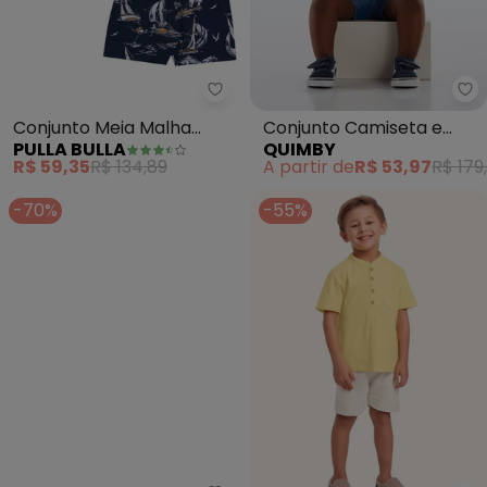
Pulla Bulla - Conjunto Meia Mal
Qu
Conjunto Meia Malha
Conjunto Camiseta e
PULLA BULLA
QUIMBY
(Amarelo)
Bermuda Bebê
R$ 59,35
R$ 134,89
A partir de
R$ 53,97
R$ 179
(Amarelo)
-70%
-55%