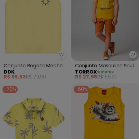
To
Conjunto Regata Machão
Conjunto Masculino Soul
DDK
TORROX
e Bermuda (Amarelo)
Summit Music (Amarelo)
R$ 55,93
R$ 79,90
R$ 27,95
R$ 55,90
-70%
-60%