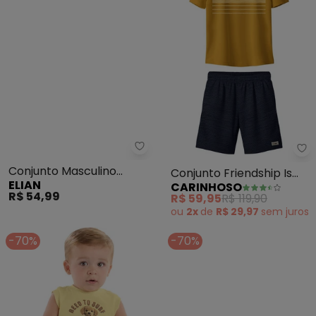
Elian - Conjunto Masculino Infan
Ca
Conjunto Masculino
Conjunto Friendship Is
ELIAN
CARINHOSO
Infantil (Amarelo)
Magic (Amarelo
R$ 54,99
R$ 59,95
R$ 119,90
Mostarda)
ou
2x
de
R$ 29,97
sem
juros
-70%
-70%