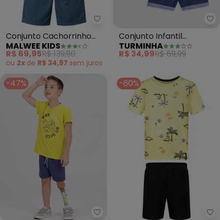
Malwee Kids - Conjunto Cacho
Tu
Conjunto Cachorrinho
Conjunto Infantil
MALWEE KIDS
TURMINHA
com Moletom (Amarelo)
Masculino Regata Meia
R$ 69,95
R$ 139,90
R$ 34,99
R$ 69,99
Malha (Am)
ou
2x
de
R$ 34,97
sem
juros
-47%
-60%
Vida Costeira - Conjunto Infant
Al