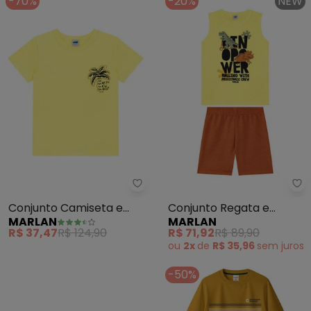
-70%
-20%
NEW
Marlan - Conjunto Camiseta e 
Ma
Conjunto Camiseta e
Conjunto Regata e
MARLAN
MARLAN
Bermuda Moletinho
Bermuda em Moletinho
R$ 37,47
R$ 124,90
R$ 71,92
R$ 89,90
(Amarelo)
(Amarelo)
ou
2x
de
R$ 35,96
sem
juros
-50%