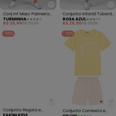
Turminha - Conj Inf Masc Palme
Ro
Conj Inf Masc Palmeira
Conjunto Infantil Tubarão
TURMINHA
ROSA AZUL
(Amarelo)
Kangulu (Amarelo)
R$ 29,99
R$ 59,99
R$ 29,90
R$ 39,99
-55%
-70%
Fakini Kids - Conjunto Regata 
Io
Conjunto Regata e
Conjunto Camiseta e
FAKINI KIDS
IOLUIG