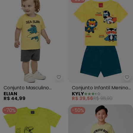
Elian - Conjunto Masculino Infan
Ky
Conjunto Masculino
Conjunto Infantil Menino
ELIAN
KYLY
Infantil Amarelo)
em Algodão (Amarelo)
R$ 44,99
R$ 39,56
R$ 98,90
-70%
-50%