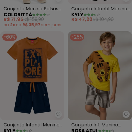
Colorittá - Conjunto Menino Bols
Ky
Conjunto Menino Bolsos
Conjunto Infantil Menino
COLORITTÁ
KYLY
Utilitários (Amarelo)
Estampa (Amarelo)
R$ 71,95
R$ 159,90
R$ 47,20
R$ 104,90
ou
2x
de
R$ 35,97
sem
juros
-60%
-25%
Kyly - Conjunto Infantil Menino
Ro
Conjunto Infantil Menino
Conjunto Inf. Menino
KYLY
ROSA AZUL
Lettering (Amarelo)
Tigre Kangulu (Amarelo)