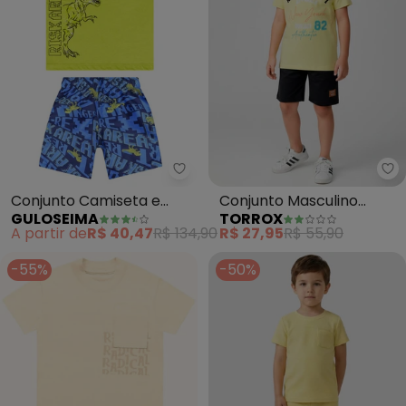
Guloseima - Conjunto Camiset
To
Conjunto Camiseta e
Conjunto Masculino
GULOSEIMA
TORROX
Bermuda (Amarelo)
Athletic Dept (Amarelo)
A partir de
R$ 40,47
R$ 134,90
R$ 27,95
R$ 55,90
-55%
-50%