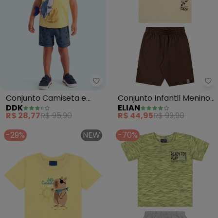
Ddk - Conjunto Camiseta e Berm
El
Conjunto Camiseta e
Conjunto Infantil Menino
DDK
ELIAN
Bermuda Infantil
Regata Skate (Amarelo)
R$ 28,77
R$ 95,90
R$ 44,95
R$ 99,90
(Amarelo)
-29%
NEW
-70%