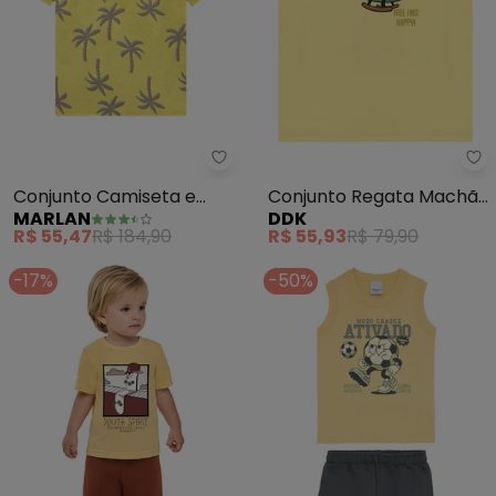
Marlan - Conjunto Camiseta e 
Dd
Conjunto Camiseta e
Conjunto Regata Machão
MARLAN
DDK
Bermuda Moletinho
e Bermuda (Amarelo)
R$ 55,47
R$ 184,90
R$ 55,93
R$ 79,90
(Amarelo)
-17%
-50%