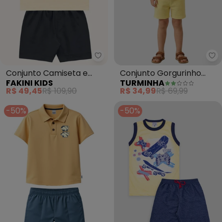
Fakini Kids - Conjunto Camiset
Tu
Conjunto Camiseta e
Conjunto Gorgurinho
FAKINI KIDS
TURMINHA
Bermuda (Amarelo)
(Amarelo)
R$ 49,45
R$ 109,90
R$ 34,99
R$ 69,99
-50%
-50%