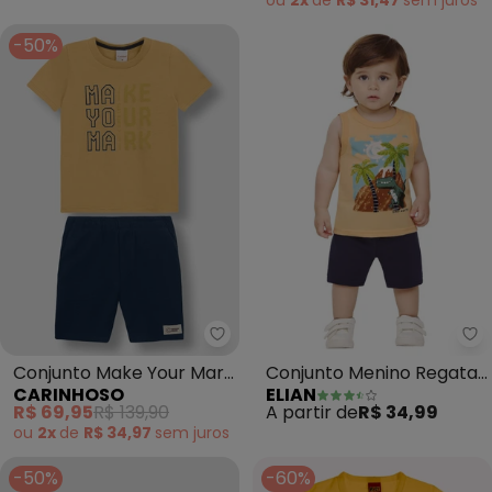
ou
2x
de
R$ 31,47
sem
juros
-50%
Carinhoso - Conjunto Make You
El
Conjunto Make Your Mark
Conjunto Menino Regata
CARINHOSO
ELIAN
(Amarelo)
e Bermuda (Amarelo)
R$ 69,95
R$ 139,90
A partir de
R$ 34,99
ou
2x
de
R$ 34,97
sem
juros
-50%
-60%