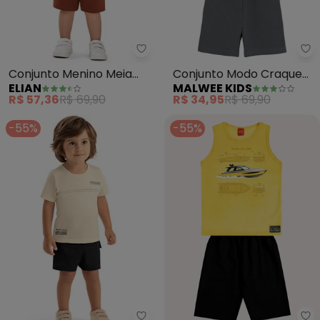
Elian - Conjunto Menino Meia 
Ma
Conjunto Menino Meia
Conjunto Modo Craque
ELIAN
MALWEE KIDS
Malha Estampa
Ativado (Amarelo)
R$ 57,36
R$ 69,90
R$ 34,95
R$ 69,90
(Amarelo)
-55%
-55%