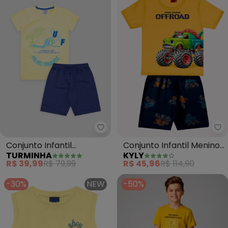
Turminha - Conjunto Infantil Ma
Ky
Conjunto Infantil
Conjunto Infantil Menino
TURMINHA
KYLY
Masculino Surf (Amarelo)
Lettering (Amarelo)
R$ 39,99
R$ 79,99
R$ 45,96
R$ 114,90
-30%
NEW
-50%