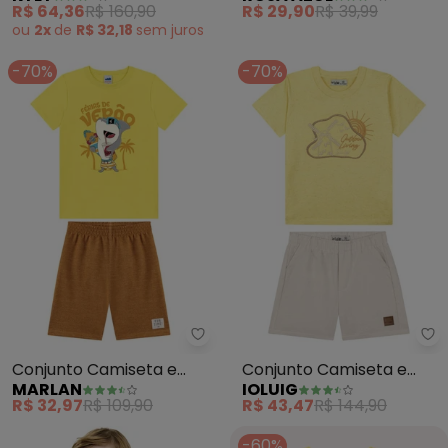
R$ 64,36
R$ 160,90
R$ 29,90
R$ 39,99
ou
2x
de
R$ 32,18
sem
juros
-70%
-70%
Marlan - Conjunto Camiseta e
Io
Conjunto Camiseta e
Conjunto Camiseta e
MARLAN
IOLUIG
Bermuda (Amarelo)
Bermuda (Amarelo)
R$ 32,97
R$ 109,90
R$ 43,47
R$ 144,90
-60%