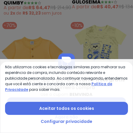
QUIMBY
GULOSEIMA
Camisa e Bermuda
e Bermuda (Amarelo)
A partir de
R$ 64,47
R$ 214,90
A partir de
R$ 40,47
R$ 134
(Amarelo)
ou
2x
de
R$ 32,23
sem
juros
-70%
-10%
Nós utilizamos cookies e tecnologias similares para melhorar sua
experiência de compra, incluindo conteúdo relevante e
publicidade personalizada. Ao continuar navegando, entendemos
Compre pelo app e ganhe
12% OFF + frete grátis
que você está ciente e concorda com a nossa
Política de
na sua primeira compra
Privacidade
para saber mais.
Use o cupom
BEMVINDA
Baixar app Posthaus
Marlan - Conjunto Camiseta e 
Ou
Aceitar todos os cookies
Conjunto Camiseta e
Conjunto Praia Relax
Agora não
MARLAN
OUTLET
Bermuda Moletinho
Menino (Amarelo)
Configurar privacidade
R$ 37,47
R$ 124,90
R$ 58,41
R$ 64,90
(Amarelo)