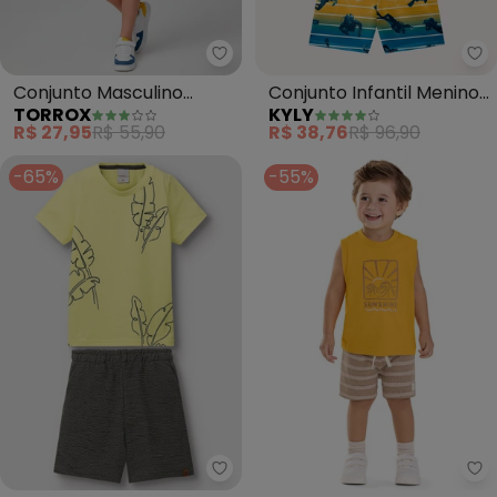
Torrox - Conjunto Masculino Cr
Ky
Conjunto Masculino
Conjunto Infantil Menino
TORROX
KYLY
Crocodilo (Amarelo)
Lettering (Amarelo)
R$ 27,95
R$ 55,90
R$ 38,76
R$ 96,90
-65%
-55%
Carinhoso - Conjunto Folhas d
Co