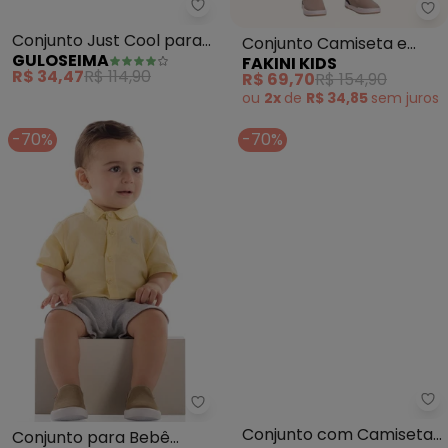
Guloseima - Conjunto Just Coo
Fa
Conjunto Just Cool para
Conjunto Camiseta e
GULOSEIMA
FAKINI KIDS
Menino Amarelo
Bermuda (Amarelo)
R$ 34,47
R$ 114,90
R$ 69,70
R$ 154,90
ou
2x
de
R$ 34,85
sem
juros
-70%
-70%
Quimby - Conjunto para Bebê 
Gu
Conjunto para Bebê
Conjunto com Camiseta