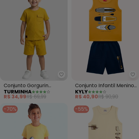
Turminha - Conjunto Gorgurin 
Ky
Conjunto Gorgurin
Conjunto Infantil Menino
TURMINHA
KYLY
(Amarelo)
Prancha (Amarelo)
R$ 34,99
R$ 69,99
R$ 40,90
R$ 90,90
-70%
-55%