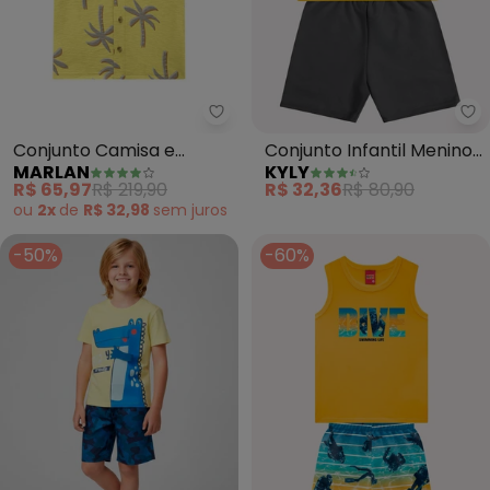
Marlan - Conjunto Camisa e B
Ky
Conjunto Camisa e
Conjunto Infantil Menino
MARLAN
KYLY
Bermuda em Moletinho
em Algodão (Amarelo)
R$ 65,97
R$ 219,90
R$ 32,36
R$ 80,90
(Amarelo)
ou
2x
de
R$ 32,98
sem
juros
-50%
-60%