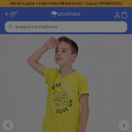
Até 10x s juros + Frete Grátis R$249 Brasil -Cupom PRORROGOU