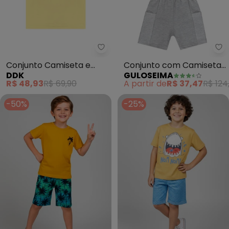
Ddk - Conjunto Camiseta e Be
Gu
Conjunto Camiseta e
Conjunto com Camiseta
DDK
GULOSEIMA
Bermuda (Amarelo)
e Bermuda (Amarelo)
R$ 48,93
R$ 69,90
A partir de
R$ 37,47
R$ 124
-50%
-25%