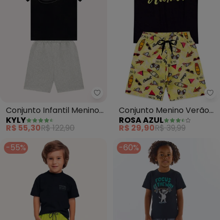
Kyly - Conjunto Infantil Menino
Ro
Conjunto Infantil Menino
Conjunto Menino Verão
KYLY
ROSA AZUL
em Algodão (Preto)
Aloha Kangulu (Preto)
R$ 55,30
R$ 122,90
R$ 29,90
R$ 39,99
-55%
-60%