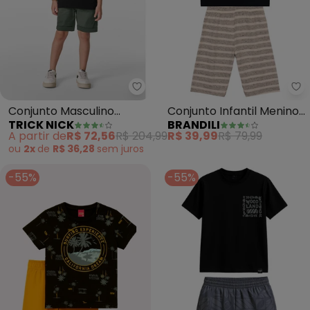
Trick Nick - Conjunto Masculi
Br
Conjunto Masculino
Conjunto Infantil Menino
TRICK NICK
BRANDILI
Camiseta com Bermuda
em Puff (Preto)
A partir de
R$ 72,56
R$ 204,99
R$ 39,99
R$ 79,99
(Preto)
ou
2x
de
R$ 36,28
sem
juros
-55%
-55%