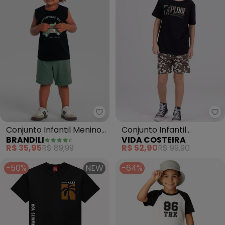
Brandili - Conjunto Infantil Men
Vi
Conjunto Infantil Menino
Conjunto Infantil
BRANDILI
VIDA COSTEIRA
de Leãozinho (Preto)
Sublimado Camuflado
R$ 35,95
R$ 89,99
R$ 52,90
R$ 99,90
(Preto)
-50%
NEW
-64%