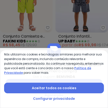
Fakini Kids - Conjunto Camiset
Up
Conjunto Camiseta e
Conjunto Infantil
FAKINI KIDS
UP BABY
Bermuda (Preto)
Camiseta e Bermuda
R$ 58,45
R$ 129,90
A partir de
R$ 69,96
R$ 174
(Preto)
ou
2x
de
R$ 34,98
sem
juros
Nós utilizamos cookies e tecnologias similares para melhorar sua
-30%
-70%
experiência de compra, incluindo conteúdo relevante e
publicidade personalizada. Ao continuar navegando, entendemos
Compre pelo app e ganhe
12% OFF + frete grátis
que você está ciente e concorda com a nossa
Política de
na sua primeira compra
Privacidade
para saber mais.
Use o cupom
BEMVINDA
Baixar app Posthaus
Aceitar todos os cookies
Agora não
Configurar privacidade