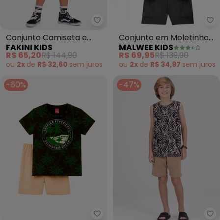
Fakini Kids - Conjunto Camiset
Ma
Conjunto Camiseta e
Conjunto em Moletinho
FAKINI KIDS
MALWEE KIDS
Bermuda Spider-Man
The Avengers® (Preto)
R$ 65,20
R$ 144,90
R$ 69,95
R$ 139,90
(Preto)
ou
2x
de
R$ 32,60
sem
juros
ou
2x
de
R$ 34,97
sem
juros
-60%
-47%
Kyly - Conjunto Infantil Menino
Vi