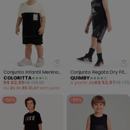
Colorittá - Conjunto Infantil M
Qu
Conjunto Infantil Menino
Conjunto Regata Dry Fit
COLORITTÁ
QUIMBY
Bicolor Moletom (Preto)
Bermuda Quimby Preto
R$ 62,95
R$ 139,90
A partir de
R$ 53,97
R$ 179
ou
2x
de
R$ 31,47
sem
juros
-60%
-65%