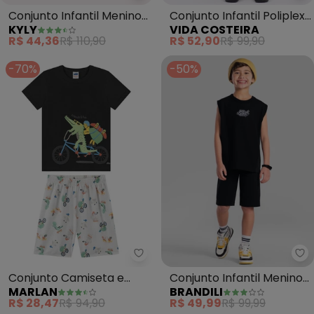
Conjunto Infantil Menino
Conjunto Infantil Poliplex
KYLY
VIDA COSTEIRA
Estampado (Preto)
Folhas (Preto)
R$ 44,36
R$ 110,90
R$ 52,90
R$ 99,90
-70%
-50%
Marlan - Conjunto Camiseta e 
Br
Conjunto Camiseta e
Conjunto Infantil Menino
MARLAN
BRANDILI
Bermuda em Microfibra
Skate (Preto)
R$ 28,47
R$ 94,90
R$ 49,99
R$ 99,99
(Preto)