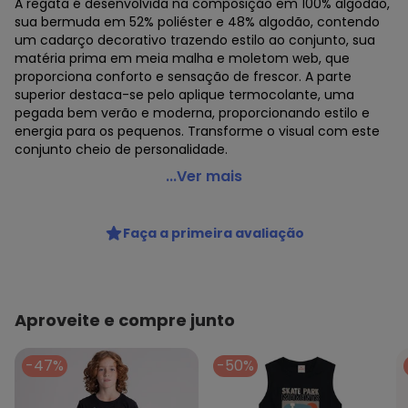
A regata é desenvolvida na composição em 100% algodão,
sua bermuda em 52% poliéster e 48% algodão, contendo
um cadarço decorativo trazendo estilo ao conjunto, sua
matéria prima em meia malha e moletom web, que
proporciona conforto e sensação de frescor. A parte
superior destaca-se pelo aplique termocolante, uma
pegada bem verão e moderna, proporcionando estilo e
energia para os pequenos. Transforme o visual com este
conjunto cheio de personalidade.
Vida Costeira - Conjunto Regata Infantil Menino
...Ver mais
Essencial Preto
Código do produto: 8271909
Faça a primeira avaliação
Modelagem: Ampla
Modelo da Manga: Regata
Comprimento: Curto
Forro: Não
Cinto: Não acompanha
Aproveite e compre junto
Decote Frente : Redondo
Fornecedor: OLIVER COMERCIO DIGITAL LTDA / CNPJ
-47%
-50%
42.116.634/0001-54
Feito: Brasil