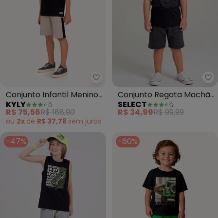
Kyly - Conjunto Infantil Menino
Se
Conjunto Infantil Menino
Conjunto Regata Machão
KYLY
SELECT
Bordado (Preto)
com Estampa (Preto)
R$ 75,56
R$ 188,90
R$ 34,99
R$ 99,99
ou
2x
de
R$ 37,78
sem
juros
-47%
-60%