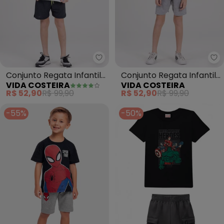
Vida Costeira - Conjunto Regata 
Vi
Conjunto Regata Infantil
Conjunto Regata Infantil
VIDA COSTEIRA
VIDA COSTEIRA
Tricolor (Preto)
Menino Essencial (Preto)
R$ 52,90
R$ 99,90
R$ 52,90
R$ 99,90
-55%
-50%