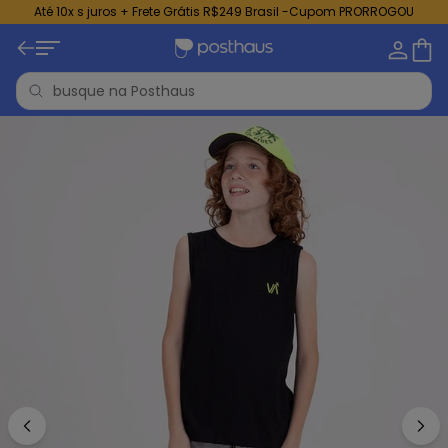
Até 10x s juros + Frete Grátis R$249 Brasil -Cupom PRORROGOU