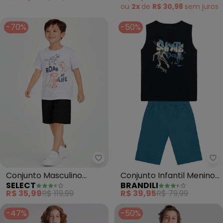
(Preto)
ou
2x
de
R$ 30,98
sem
juros
-70%
-50%
Select - Conjunto Masculino C
Br
Conjunto Masculino
Conjunto Infantil Menino
SELECT
BRANDILI
Camiseta e Bermuda
de Skate (Preto)
R$ 35,99
R$ 119,99
R$ 39,95
R$ 79,99
(Preto)
-47%
-50%