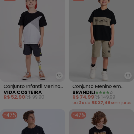
Vida Costeira - Conjunto Infant
Br
Conjunto Infantil Menino
Conjunto Menino em
VIDA COSTEIRA
BRANDILI
Recortes (Preto)
Moletinho (Preto)
R$ 52,90
R$ 99,90
R$ 74,99
R$ 149,99
ou
2x
de
R$ 37,49
sem
juros
-47%
-47%