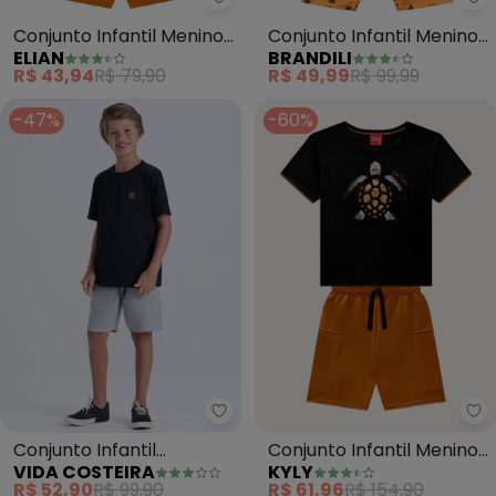
Elian - Conjunto Infantil Menin
Br
Conjunto Infantil Menino
Conjunto Infantil Menino
ELIAN
BRANDILI
Estampa Jogo (Preto)
Gamer (Preto)
R$ 43,94
R$ 79,90
R$ 49,99
R$ 99,99
-47%
-60%
Vida Costeira - Conjunto Infanti
Ky
Conjunto Infantil
Conjunto Infantil Menino
VIDA COSTEIRA
KYLY
Camiseta Lisa Aplique
Tartaruga (Preto)
R$ 52,90
R$ 99,90
R$ 61,96
R$ 154,90