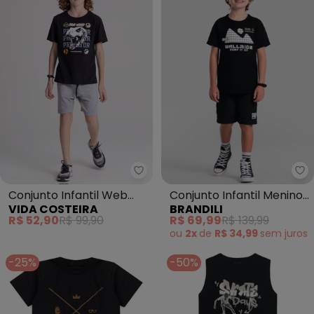
Vida Costeira - Conjunto Infant
Conjunto Infantil Web
Conjunto Infantil Menino
VIDA COSTEIRA
BRANDILI
Dino World (Preto)
(Preto)
R$ 52,90
R$ 99,90
R$ 69,99
R$ 139,99
ou
2x
de
R$ 34,99
sem
juros
-25%
-50%