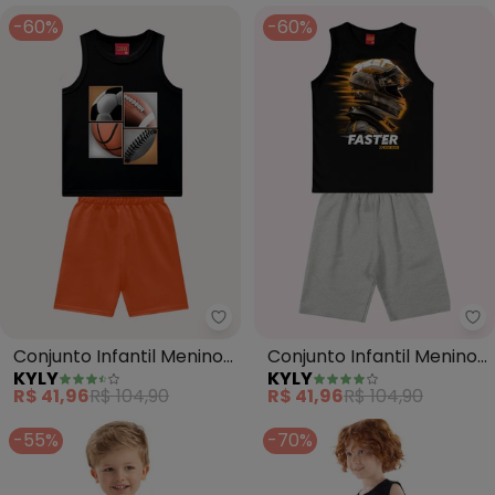
-60%
-60%
Kyly - Conjunto Infantil Menino
Ky
Conjunto Infantil Menino
Conjunto Infantil Menino
KYLY
KYLY
em Algodão (Preto)
Estampa (Preto)
R$ 41,96
R$ 104,90
R$ 41,96
R$ 104,90
-55%
-70%