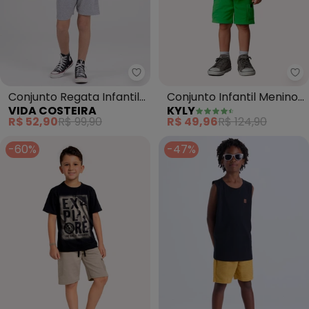
Vida Costeira - Conjunto Regata
Ky
Conjunto Regata Infantil
Conjunto Infantil Menino
VIDA COSTEIRA
KYLY
Skaterboard (Bege)
Dinossauro (Preto)
R$ 52,90
R$ 99,90
R$ 49,96
R$ 124,90
-60%
-47%