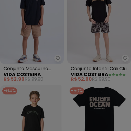
Vida Costeira - Conjunto Masculi
Vi
Conjunto Masculino
Conjunto Infantil Cali Club
VIDA COSTEIRA
VIDA COSTEIRA
Infantil Básico Va
(Preto)
R$ 52,90
R$ 99,90
R$ 52,90
R$ 99,90
(Pretoo)
-64%
-50%