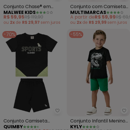
Conjunto Chase® em
Conjunto com Camiseta
MALWEE KIDS
MULTIMARCAS
Moletinho (Preto)
(Preto)
R$ 59,95
R$ 119,90
A partir de
R$ 59,99
R$ 69,
ou
2x
de
R$ 29,97
sem
juros
ou
2x
de
R$ 29,99
sem
juros
-70%
-55%
Quimby - Conjunto Camiseta Be
Ky
Conjunto Camiseta
Conjunto Infantil Menino
QUIMBY
KYLY
Bermuda Dry Fit (Preto)
Dinossauro (Preto)