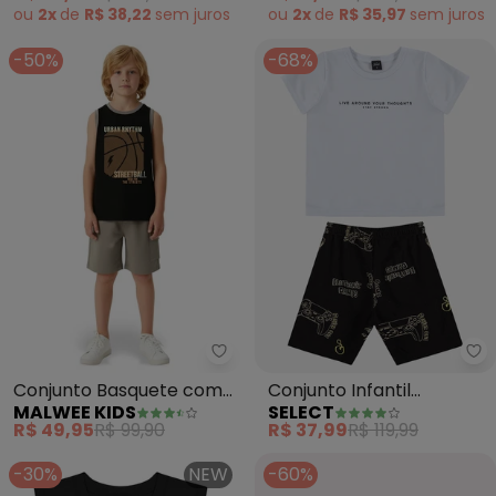
(Preto)
ou
2x
de
R$ 38,22
sem
juros
ou
2x
de
R$ 35,97
sem
juros
-50%
-68%
Malwee Kids - Conjunto Basque
Se
Conjunto Basquete com
Conjunto Infantil
MALWEE KIDS
SELECT
Moletinho (Preto)
Camiseta e Bermuda
R$ 49,95
R$ 99,90
R$ 37,99
R$ 119,99
(Preto)
-30%
NEW
-60%