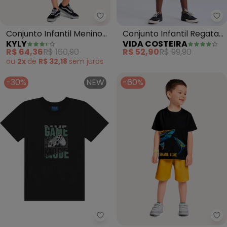
Kyly - Conjunto Infantil Menino 
Conjunto Infantil Menino
Conjunto Infantil Regata
KYLY
VIDA COSTEIRA
Lettering (Preto)
Fresquinha (Preto)
R$ 64,36
R$ 160,90
R$ 52,90
R$ 99,90
ou
2x
de
R$ 32,18
sem
juros
-30%
NEW
-60%
Ddk - Conjunto Camiseta e Ber
Ky