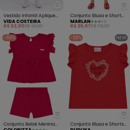
Vida Costeira - Vestido Infanti
Ma
Vestido Infantil Aplique
Conjunto Blusa e Short
VIDA COSTEIRA
MARLAN
Termocolante
Saia Moletinho
R$ 52,90
R$ 99,90
R$ 35,97
R$ 119,90
(Vermelho)
(Vermelho)
-55%
-29%
NEW
Colorittá - Conjunto Bebê Men
Conjunto Bebê Menina
Conjunto Blusa e Shorts
COLORITTÁ
DUDUKA