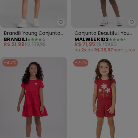
Brandili - Brandili Young Conj
Ma
Brandili Young Conjunto
Conjunto Beautiful, You
BRANDILI
MALWEE KIDS
Teen Amarração
Can Rise (Vermelho)
R$ 51,99
R$ 129,99
R$ 71,95
R$ 159,90
(Vermelho)
ou
2x
de
R$ 35,97
sem
juros
-47%
-70%