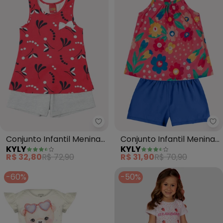
Kyly - Conjunto Infantil Menina
Ky
Conjunto Infantil Menina
Conjunto Infantil Menina
KYLY
KYLY
Flores (Vermelho)
Estampa (Vermelho)
R$ 32,80
R$ 72,90
R$ 31,90
R$ 70,90
-60%
-50%