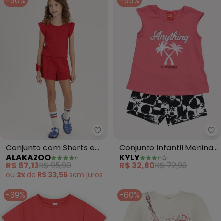
-30%
-55%
Alakazoo - Conjunto com Short
Ky
Conjunto com Shorts e
Conjunto Infantil Menina
ALAKAZOO
KYLY
Blusa (Vermelho)
Tropical (Vermelho)
R$ 67,13
R$ 95,90
R$ 32,80
R$ 72,90
ou
2x
de
R$ 33,56
sem
juros
-39%
-60%