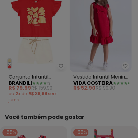
Feito: Brasil
Cuidados para conservação do produto: Não usar
secadora e lavar em modo delicado
Tecido: Algodão
Composição: 100% algodão
Brandili - Conjunto Infantil Me
Vida 
Conjunto Infantil
Vestido Infantil Menina
BRANDILI
VIDA COSTEIRA
Menina Metalizado
Rustique Laço
R$ 79,99
R$ 159,99
R$ 52,90
R$ 99,90
Vermelho
Vermelho
ou
2x
de
R$ 39,99
sem
juros
Você também pode gostar
-55%
-55%