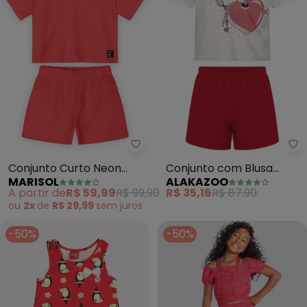
Marisol - Conjunto Curto Neon
Al
Conjunto Curto Neon
Conjunto com Blusa
MARISOL
ALAKAZOO
com Aroma (Vermelho)
Estampada e Shorts
A partir de
R$ 59,99
R$ 99,90
R$ 35,16
R$ 87,90
(Vermelho)
ou
2x
de
R$ 29,99
sem
juros
-50%
-50%