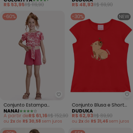
Malha Canelada
Rotativo (Vermelho)
R$ 53,95
R$ 119,90
R$ 48,93
R$ 69,90
(Vermelho)
-60%
-30%
NEW
Nanai - Conjunto Estampa Cida
Conjunto Estampa
Conjunto Blusa e Short
NANAI
DUDUKA
Cidade Turística
Saia (Vermelho)
A partir de
R$ 61,16
R$ 152,90
R$ 62,93
R$ 89,90
(Vermelho)
ou
2x
de
R$ 30,58
sem
juros
ou
2x
de
R$ 31,46
sem
juros