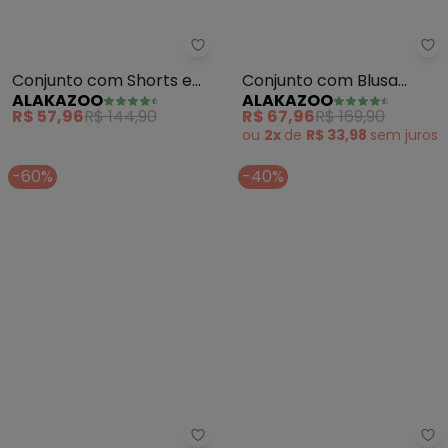
Alakazoo - Conjunto com Short
Al
Conjunto com Shorts e
Conjunto com Blusa
ALAKAZOO
ALAKAZOO
Blusa (Vermelho)
Bordada e Shorts
R$ 57,96
R$ 144,90
R$ 67,96
R$ 169,90
(Vermelho)
ou
2x
de
R$ 33,98
sem
juros
-60%
-40%