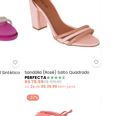
Perfecta 
Sintético Verniz
Perfecta - Sandália (Rosa) em Material Sintético
Sandália (Rosê) Salto Quadrado
 Sintético
PERFECTA
R$ 79,99
R$ 109,99
ou
2x
de
R$ 39,99
sem
juros
-37%