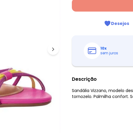
Desejos
10
x
sem juros
Descrição
Sandália Vizzano, modelo d
tornozelo. Palmilha confort.