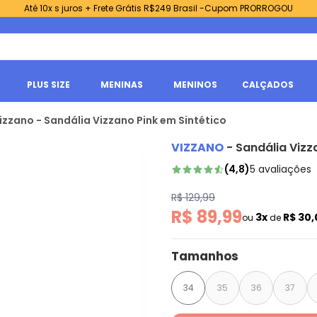
Até 10x s juros + Frete Grátis R$249 Brasil -Cupom PRORROGOU
PLUS SIZE
MENINAS
MENINOS
CALÇADOS
izzano - Sandália Vizzano Pink em Sintético
VIZZANO
-
Sandália Vizz
(
4,8
)
5
avaliações
R$ 129,99
R$ 89,99
3x
R$ 30
ou
de
Tamanhos
34
35
36
37