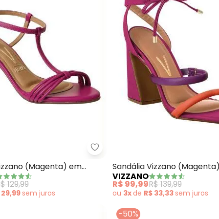
Vizzano - Sandália Vizzano (Mag
dália (Cobre) em Sintético Verniz
Vizzano (Magenta) em
Sandália Vizzano (Magenta
VIZZANO
Sisntético
$ 129,99
R$ 99,99
R$ 139,99
 29,99
sem
juros
ou
3x
de
R$ 33,33
sem
juros
-50%