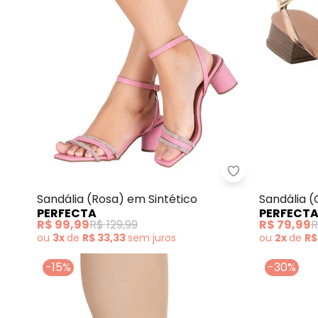
Perfecta - Sand
Sandália (Rosa) em Sintético
Sandália (
PERFECTA
PERFECT
R$ 99,99
R$ 129,99
R$ 79,99
R
ou
3x
de
R$ 33,33
sem
juros
ou
2x
de
R$
-15%
-30%