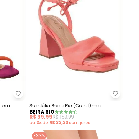
enta) em Sistético
Vizzano - Sandália Vizzano (Magenta) em Sisntét
Beira Rio 
) em
Sandália Beira Rio (Coral) em
BEIRA RIO
Sintético
R$ 99,99
R$ 159,99
ou
3x
de
R$ 33,33
sem
juros
-33%