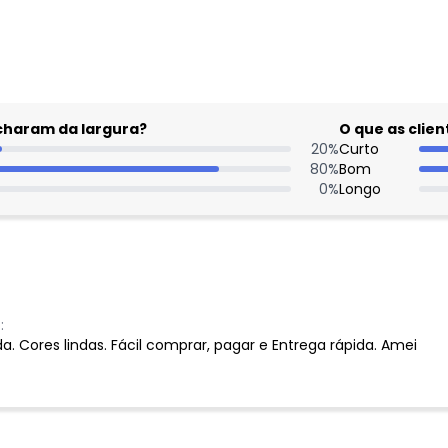
acharam da largura?
O que as cli
20
%
Curto
80
%
Bom
0
%
Longo
:
da. Cores lindas. Fácil comprar, pagar e Entrega rápida. Amei