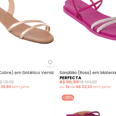
ália (Rosa) em Sintético
Perfecta - Sandália (Cobre) em 
Cobre) em Sintético Verniz
Sandália (Rosa) em Material
A
PERFECTA
$ 99,99
R$ 99,99
R$ 149,99
 39,99
sem
juros
ou
3x
de
R$ 33,33
sem
juros
-28%