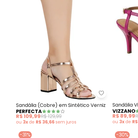
Perfecta - San
Sandália 
Sandália (Cobre) em Sintético Verniz
VIZZANO
PERFECTA
Sistético
R$ 89,99
R
R$ 109,99
R$ 129,99
ou
3x
de
R$
ou
3x
de
R$ 36,66
sem
juros
-31%
-30%