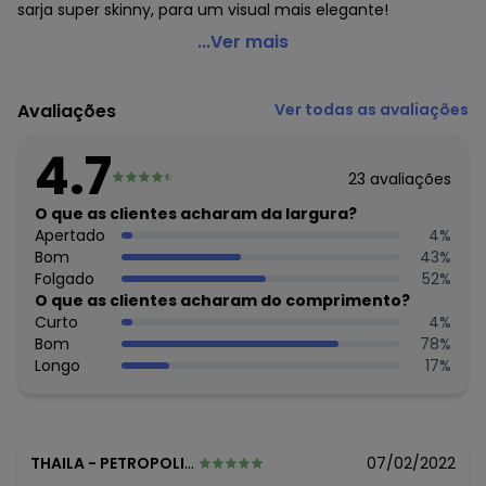
sarja super skinny, para um visual mais elegante!
Malwee Plus - Jaqueta Preta em Tecido Sintético
...Ver mais
Código do produto: 6114394
Comprimento da manga: Longa
Avaliações
Ver todas as avaliações
Decote frente: Redondo
Tecido: Sintético / nylon
4.7
Composição: 100 % poliuretano
23
avaliações
Histórico de preços
O que as clientes acharam da largura?
Apertado
4
%
O preço apresentado abaixo é o menor oferecido em
Bom
43
%
algum dia do mês, para o menor tamanho disponível.
Folgado
52
%
N/D*
agosto/2026
O que as clientes acharam do comprimento?
N/D*
julho/2026
Curto
4
%
N/D*
junho/2026
Bom
78
%
N/D*
maio/2026
Longo
17
%
N/D*
abril/2026
N/D*
março/2026
N/D*
fevereiro/2026
THAILA
-
PETROPOLIS - RJ
07/02/2022