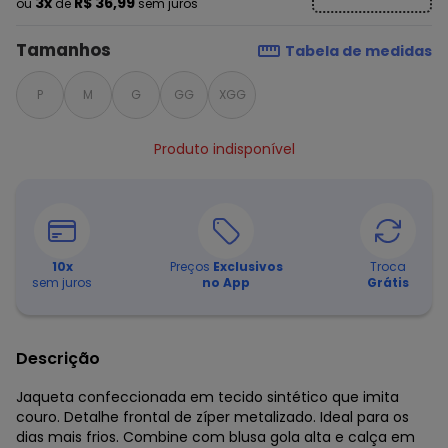
3x
R$ 36,99
ou
de
sem juros
Tamanhos
Tabela de medidas
P
M
G
GG
XGG
Produto indisponível
10
x
Preços
Exclusivos
Troca
sem juros
no App
Grátis
Descrição
Jaqueta confeccionada em tecido sintético que imita
couro. Detalhe frontal de zíper metalizado. Ideal para os
dias mais frios. Combine com blusa gola alta e calça em