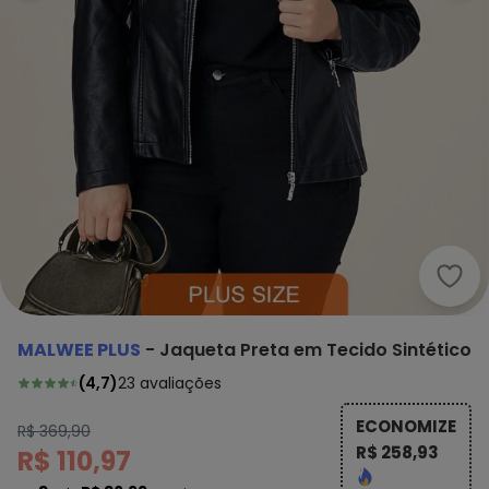
Malw
MALWEE PLUS
-
Jaqueta Preta em Tecido Sintético
(
4,7
)
23
avaliações
ECONOMIZE
R$ 369,90
R$ 258,93
R$ 110,97