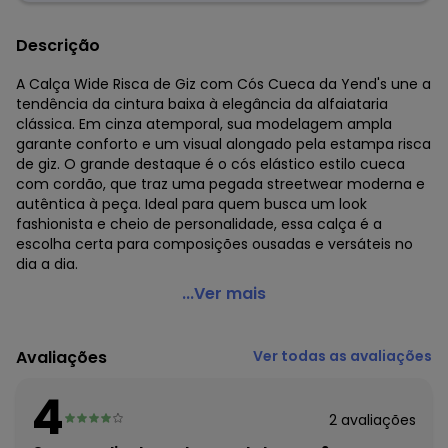
Descrição
A Calça Wide Risca de Giz com Cós Cueca da Yend's une a
tendência da cintura baixa à elegância da alfaiataria
clássica. Em cinza atemporal, sua modelagem ampla
garante conforto e um visual alongado pela estampa risca
de giz. O grande destaque é o cós elástico estilo cueca
com cordão, que traz uma pegada streetwear moderna e
autêntica à peça. Ideal para quem busca um look
fashionista e cheio de personalidade, essa calça é a
escolha certa para composições ousadas e versáteis no
dia a dia.
Yends Fashion - Calça Wide Risca de Giz Cós Cueca
...Ver mais
Cinza
Código do produto: 8345374
Avaliações
Ver todas as avaliações
Modelagem: Ampla
Forro: Não
4
Cintura: Baixa
2
avaliações
Fornecedor: YENDS INDUSTRIA, COMERCIO E REPRESENTACA /