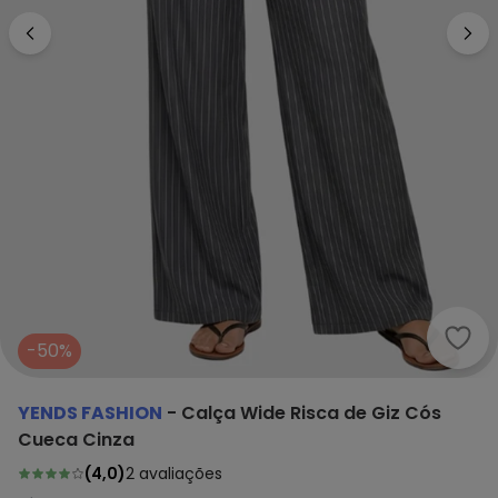
Yend
-50%
YENDS FASHION
-
Calça Wide Risca de Giz Cós
Cueca Cinza
(
4,0
)
2
avaliações