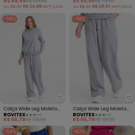
R$ 69,99
R$ 109,99
R$ 59,95
R$ 119,90
ou
2x
de
R$ 34,99
sem
juros
ou
2x
de
R$ 29,97
sem
juros
-58%
-58%
Rovitex - Calça Wide Leg Molet
Ro
Calça Wide Leg Moletom
Calça Wide Leg Moletom
ROVITEX
ROVITEX
Peluciado Básico (Cinza)
Peluciado Básico (Cinza)
R$ 58,79
R$ 139,99
R$ 58,79
R$ 139,99
-54%
-67%