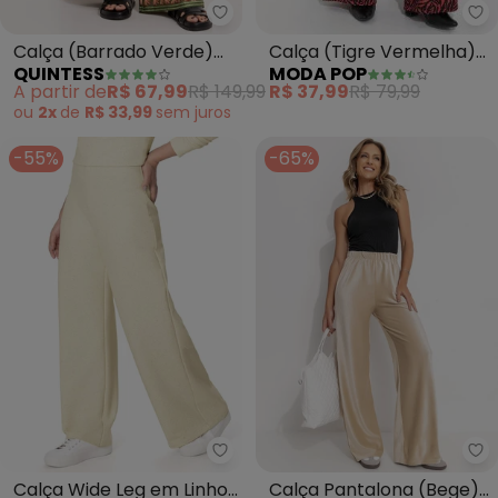
Mo
Quintess - Calça (Barrado Verd
Calça (Tigre Vermelha)
Calça (Barrado Verde)
MODA POP
QUINTESS
com Pregas na Cintura
em Malha Fria
R$ 37,99
R$ 79,99
A partir de
R$ 67,99
R$ 149,99
ou
2x
de
R$ 33,99
sem
juros
-55%
-65%
Malwee - Calça Wide Leg em Lin
Qu
Calça Wide Leg em Linho
Calça Pantalona (Bege)