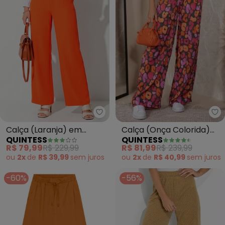
Qu
Quintess - Calça (Laranja) em Al
Calça (Onça Colorida)
Calça (Laranja) em
QUINTESS
QUINTESS
em Viscose Plana
Alfaiataria
R$ 81,99
R$ 239,99
R$ 79,99
R$ 229,99
ou
2x
de
R$ 40,99
sem
juros
ou
2x
de
R$ 39,99
sem
juros
-60%
-56%