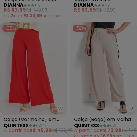
DIANNA
DIANNA
Pantalona em Linho
Pantalona em Tecido
R$ 67,99
R$ 149,99
R$ 53,99
R$ 119,99
(Marrom)
(Rosa)
ou
2x
de
R$ 33,99
sem
juros
-65%
-50%
Quintess - Calça (Vermelho) em
Qu
Calça (Vermelho) em
Calça (Bege) em Malha
QUINTESS
QUINTESS
Malha Fria
Anarruga
A partir de
R$ 48,99
R$ 139,99
A partir de
R$ 73,99
R$ 149
ou
2x
de
R$ 36,99
sem
juros