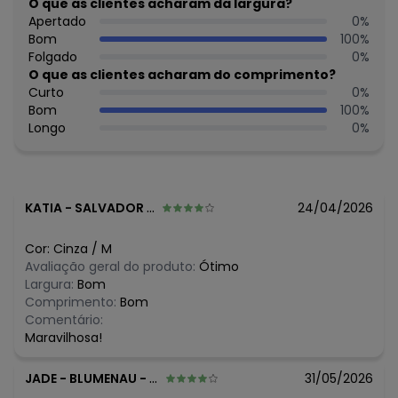
CNPJ 85.398.659/0001-09
O que as clientes acharam da largura?
Feito: Brasil
Apertado
0
%
Cuidados para conservação do produto: Lavar à mão ou
Bom
100
%
na máquina em ciclo delicado, com água fria e sabão
Folgado
0
%
neutro. Não usar alvejante. Secar à sombra.
O que as clientes acharam do comprimento?
Tecido: Neoprene/Prada/Risca de G
Curto
0
%
Composição: 93% Poliester / 7% Elastano
Bom
100
%
Longo
0
%
Histórico de preços
O preço apresentado abaixo é o menor oferecido em
algum dia do mês, para o menor tamanho disponível.
N/D*
agosto/2026
KATIA
-
SALVADOR - BA
24/04/2026
N/D*
julho/2026
N/D*
junho/2026
Cor:
Cinza
/
M
R$ 59,95
maio/2026
Avaliação geral do produto:
Ótimo
R$ 59,95
abril/2026
Largura:
Bom
R$ 83,93
março/2026
Comprimento:
Bom
N/D*
fevereiro/2026
Comentário:
Maravilhosa!
JADE
-
BLUMENAU - SC
31/05/2026