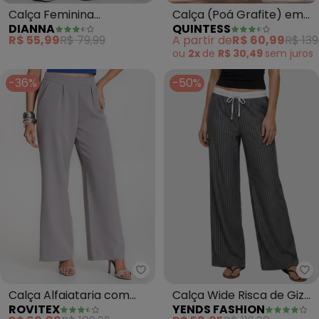
Calça Feminina
Calça (Poá Grafite) em
DIANNA
QUINTESS
Pantalona em Sudine
Malha de Viscose
R$ 55,99
R$ 79,99
A partir de
R$ 60,99
R$ 139
(Cinza)
ou
2x
de
R$ 30,49
sem
juros
-36%
-50%
Rovitex - Calça Alfaiataria com 
Ye
Calça Alfaiataria com
Calça Wide Risca de Giz
ROVITEX
YENDS FASHION
Bolsos Renaluci (Cinza)
Cós Cueca (Cinza)