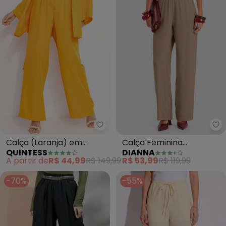
Quintess - Calça (Laranja) em 
Di
Calça (Laranja) em
Calça Feminina
QUINTESS
DIANNA
Crepe Plano
Pantalona em Tecido
A partir de
R$ 44,99
R$ 149,99
R$ 53,99
R$ 119,99
(Marrom)
-70%
-55%