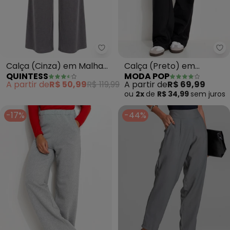
Quintess - Calça (Cinza) em Ma
Mo
Calça (Cinza) em Malha
Calça (Preto) em
QUINTESS
MODA POP
Tricô
Moletom
A partir de
R$ 50,99
R$ 119,99
A partir de
R$ 69,99
ou
2x
de
R$ 34,99
sem
juros
-17%
-44%