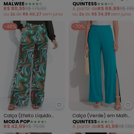
MALWEE
QUINTESS
(Off White)
em Veludo Cotelê
R$ 80,55
R$ 179,00
A partir de
R$ 69,99
R$ 199
ou
2x
de
R$ 40,27
sem
juros
ou
2x
de
R$ 34,99
sem
juros
-46%
-70%
Moda Pop - Calça (Efeito Líqui
Qu
Calça (Efeito Líquido
Calça (Verde) em Malha
MODA POP
QUINTESS
Turquesa) Pantalona
de Viscose
R$ 42,99
R$ 79,99
A partir de
R$ 41,99
R$ 139,