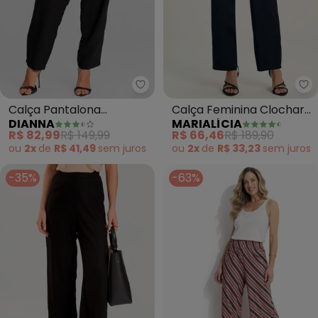
Dianna - Calça Pantalona Femin
Ma
Calça Pantalona
Calça Feminina Clochard
DIANNA
MARIALÍCIA
Feminina em Alfaiataria
com Amarração (Preto)
R$ 82,99
R$ 149,99
R$ 66,46
R$ 189,90
(Preto)
ou
2x
de
R$ 41,49
sem
juros
ou
2x
de
R$ 33,23
sem
juros
-35%
-63%